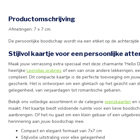
Productomschrijving
Afmetingen: 7 x 7 cm.
De persoonlijke boodschap wordt via een etiket op de achterzijd
Stijlvol kaartje voor een persoonlijke atte
Maak jouw verrassing extra speciaal met deze charmante 'Hello Da
heerlijke
Leonidas pralines
of een van onze andere lekkernijen, ee
compleet. Dit compacte kaartje is de perfecte toevoeging om jouw 
geschenk. Het is ontworpen om een glimlach op het gezicht van de
gelegenheid, van verjaardagen tot romantische gebaren.
Bekijk ons volledige assortiment in de categorie
wenskaarten
en o
maakt. Het kaartje biedt voldoende ruimte voor een lieve boodscha
aanbrengen. Of het nu gaat om een klein gebaar of een uitgebreid
herinnering aan jouw boodschap mee.
Compact en elegant formaat van 7x7 cm
Stijlvolle uitstraling voor elke gelegenheid