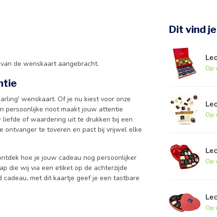
Dit vind j
Le
e van de wenskaart aangebracht.
Op 
ntie
rling' wenskaart. Of je nu kiest voor onze
Leo
n persoonlijke noot maakt jouw attentie
Op 
liefde of waardering uit te drukken bij een
 ontvanger te toveren en past bij vrijwel elke
Leo
ntdek hoe je jouw cadeau nog persoonlijker
Op 
p die wij via een etiket op de achterzijde
 cadeau, met dit kaartje geef je een tastbare
Leo
Op 