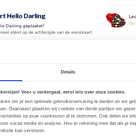
t Hello Darling
Leo
Op 
lo Darling geplaatst?
oneel etiket op de achterzijde van de wenskaart
?
lop inbegrepen.
uct?
uit onze webshop om jouw verrassing persoonlijk
Details
romantische gelegenheden zoals Valentijn of een
ernijen! Voor u verdergaat, eerst iets over onze cookies.
okies om je een optimale gebruikerservaring te bieden en we geb
aart Hello Darling?
an. Daarnaast plaatsen wij cookies van derde partijen om geper
lijke bestellingen of wanneer je grotere aantallen
dvertenties op jouw voorkeuren af te stemmen. Ook delen we inf
voor social media en analyse. Hou er rekening mee dat als je be
ebsite kan verstoren.