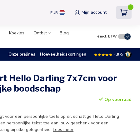
0
Mijn account
EUR
Koekjes
Ontbijt
Blog
€
incl. BTW
Onze pralines
Hoeveelheidskortingen
4.8
/5
t Hello Darling 7x7cm voor
ijke boodschap
Op voorraad
 voor een persoonlijke toets op dit schattige Hello Darling
en persoonlijke tekst toe aan jouw geschenk voor een
ssing bij elke gelegenheid.
Lees meer
.