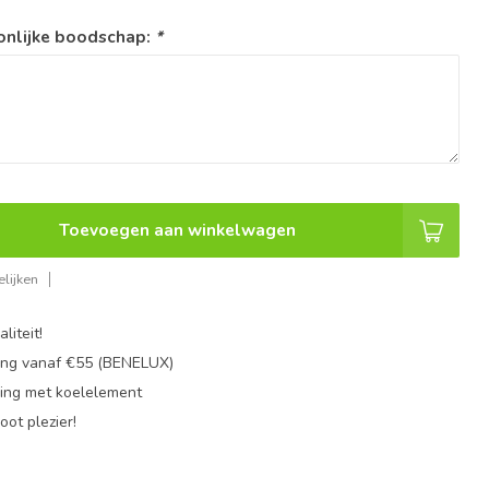
onlijke boodschap:
*
Toevoegen aan winkelwagen
lijken
liteit!
ing vanaf €55 (BENELUX)
ing met koelelement
oot plezier!