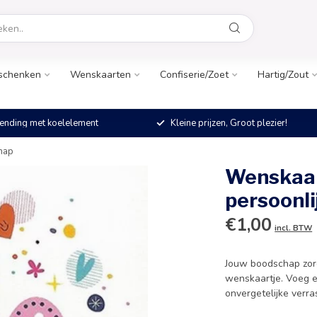
schenken
Wenskaarten
Confiserie/Zoet
Hartig/Zout
ending met koelelement
Kleine prijzen, Groot plezier!
hap
Wenskaar
persoonl
€1,00
incl. BTW
Jouw boodschap zorgt
wenskaartje. Voeg e
onvergetelijke verra