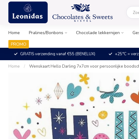
Home
Pralines/Bonbons
Chocolade lekkernijen
Ge
PROMO
GRATIS verzending vanaf €55 (BENELUX)
+25°C = verz
Home
/
Wenskaart Hello Darling 7x7cm voor persoonlijke boodsc