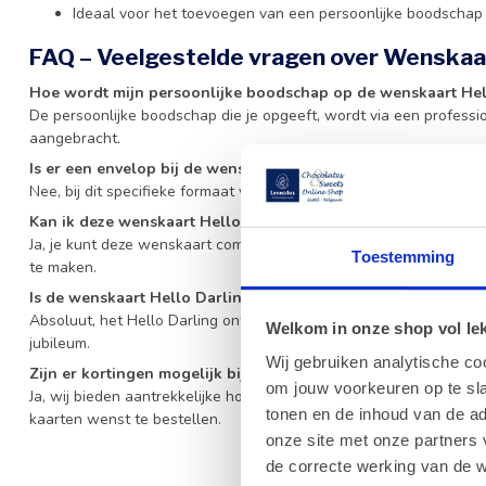
Ideaal voor het toevoegen van een persoonlijke boodschap
FAQ – Veelgestelde vragen over Wenskaar
Hoe wordt mijn persoonlijke boodschap op de wenskaart Hel
De persoonlijke boodschap die je opgeeft, wordt via een professi
aangebracht.
Is er een envelop bij de wenskaart Hello Darling inbegrepen
Nee, bij dit specifieke formaat van 7x7 cm is standaard geen enve
Kan ik deze wenskaart Hello Darling toevoegen aan elk prod
Ja, je kunt deze wenskaart combineren met vrijwel elk geschenk 
Toestemming
te maken.
Is de wenskaart Hello Darling geschikt voor Valentijn?
Absoluut, het Hello Darling ontwerp is bij uitstek geschikt voor 
Welkom in onze shop vol lekk
jubileum.
Wij gebruiken analytische co
Zijn er kortingen mogelijk bij grotere aantallen van de wensk
om jouw voorkeuren op te sla
Ja, wij bieden aantrekkelijke hoeveelheidskortingen aan voor zake
tonen en de inhoud van de a
kaarten wenst te bestellen.
onze site met onze partners 
de correcte werking van de w