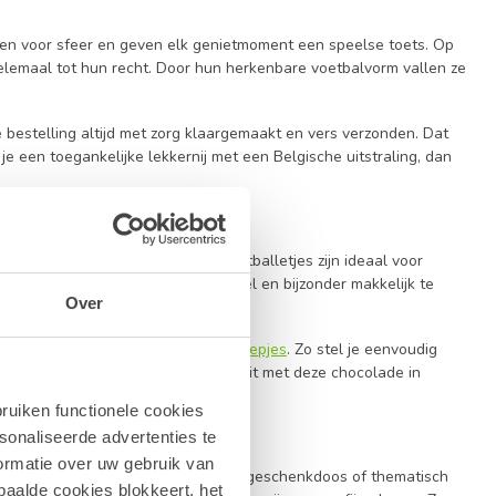
teen voor sfeer en geven elk genietmoment een speelse toets. Op
lemaal tot hun recht. Door hun herkenbare voetbalvorm vallen ze
bestelling altijd met zorg klaargemaakt en vers verzonden. Dat
e een toegankelijke lekkernij met een Belgische uitstraling, dan
 wat gelegenheden. Chocolade voetballetjes zijn ideaal voor
upakketten. Ze zijn klein, origineel en bijzonder makkelijk te
Over
bletten
, holfiguren en verpakte
snoepjes
. Zo stel je eenvoudig
adeau
wil geven met wat karakter, zit met deze chocolade in
ruiken functionele cookies
sonaliseerde advertenties te
ormatie over uw gebruik van
an jong en oud. In een snoepzakje, geschenkdoos of thematisch
paalde cookies blokkeert, het