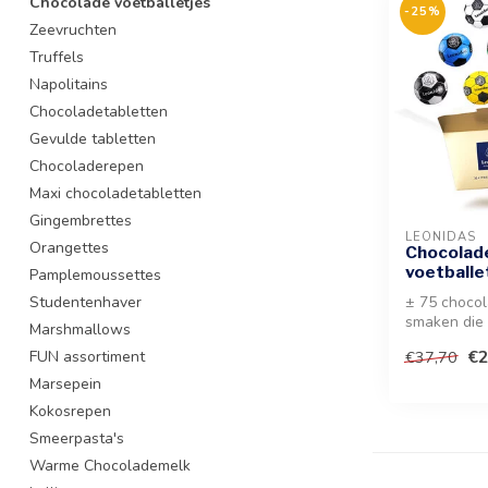
Chocolade voetballetjes
-25%
Zeevruchten
Truffels
Napolitains
Chocoladetabletten
Gevulde tabletten
Chocoladerepen
Maxi chocoladetabletten
Gingembrettes
LEONIDAS
Orangettes
Chocolad
voetballe
Pamplemoussettes
Studentenhaver
± 75 chocol
smaken die a
Marshmallows
Geniet van 
€2
€37,70
FUN assortiment
ass...
Marsepein
Kokosrepen
Smeerpasta's
Warme Chocolademelk