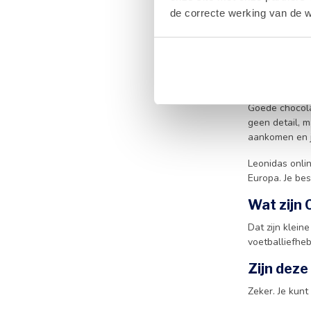
pakket zorgen
de correcte werking van de w
ogen speels, m
Wil je een ca
orangettes
of 
Kraakver
Goede chocola
geen detail, m
aankomen en j
Leonidas onlin
Europa. Je be
Wat zijn 
Dat zijn klein
voetballiefheb
Zijn deze
Zeker. Je kun