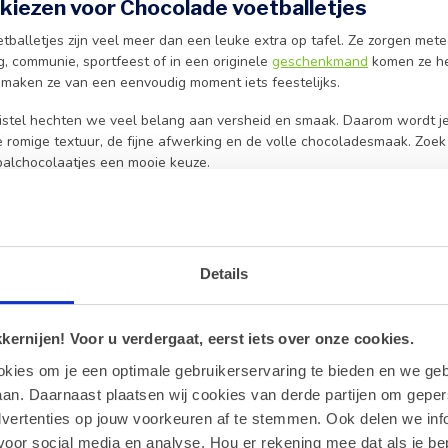
iezen voor Chocolade voetballetjes
tballetjes zijn veel meer dan een leuke extra op tafel. Ze zorgen me
, communie, sportfeest of in een originele
geschenkmand
komen ze he
maken ze van een eenvoudig moment iets feestelijks.
Gistel hechten we veel belang aan versheid en smaak. Daarom wordt je 
 romige textuur, de fijne afwerking en de volle chocoladesmaak. Zoek j
tbalchocolaatjes een mooie keuze.
j feestjes, traktaties en
cadeaus
en op deze pagina ontdek je een assortiment dat perfect past bij heel
communies, traktaties op school, sportevenementen en feestelijke cadea
Details
t andere zoete verwennerijen.
op passen ze ook mooi naast Leonidas
Pralines/Bonbons
,
chocoladeta
d geheel samen dat verrassend oogt en nog beter smaakt. Wie een
c
ernijen! Voor u verdergaat, eerst iets over onze cookies.
 helemaal goed.
okies om je een optimale gebruikerservaring te bieden en we geb
neel idee voor jong en oud
an. Daarnaast plaatsen wij cookies van derde partijen om geper
dvertenties op jouw voorkeuren af te stemmen. Ook delen we inf
es en chocoladeballetjes met voetbalthema zijn leuk om te schenken a
voor social media en analyse. Hou er rekening mee dat als je be