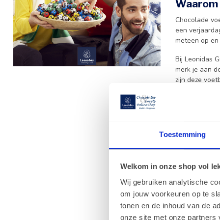
Waarom k
Chocolade voe
een verjaardag
meteen op en 
Bij Leonidas 
merk je aan de
zijn deze voe
Lekker bi
Na de product
verjaardagen, 
Toestemming
combineren me
In onze websh
een gevarieer
Welkom in onze shop vol lekk
voetbalthema
Wij gebruiken analytische co
Een origi
om jouw voorkeuren op te sla
tonen en de inhoud van de a
Voetbalpralin
onze site met onze partners 