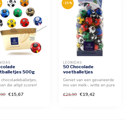
%
-25%
NIDAS
LEONIDAS
colade
50 Chocolade
tballetjes 500g
voetballetjes
 chocoladeballetjes,
Geniet van een gevarieerde
en die altijd scoren!
mix van melk-, witte en pure
et van een gevarieerd
chocolade in een feestel...
€15,67
€19,42
,90
€25,90
.