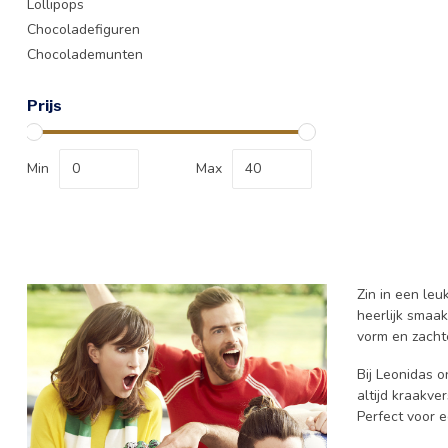
Lollipops
Chocoladefiguren
Chocolademunten
Prijs
Min
Max
Zin in een leu
heerlijk smaak
vorm en zacht
Bij Leonidas 
altijd kraakve
Perfect voor 