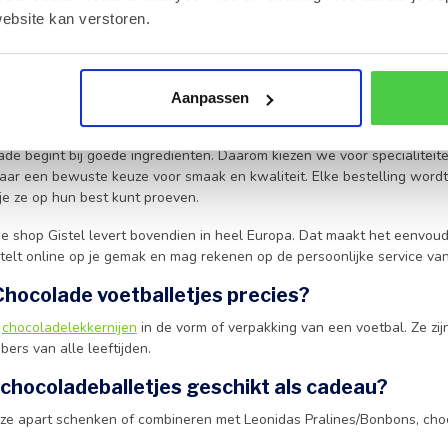
 ze meteen voor een vrolijke toets. Ook als relatiegeschenk of
kleine a
ebsite kan verstoren.
aar dankzij de kwaliteit van de chocolade blijven ze toch stijlvol.
deau samenstellen dat net dat beetje extra heeft, dan kun je deze lek
een verfijnde tablet chocolade. Zo maak je van een eenvoudig gebaar
Aanpassen
se Belgische chocolade uit Gistel
de begint bij goede ingrediënten. Daarom kiezen we voor specialiteit
aar een bewuste keuze voor smaak en kwaliteit. Elke bestelling wordt 
e ze op hun best kunt proeven.
e shop Gistel levert bovendien in heel Europa. Dat maakt het eenvoudi
stelt online op je gemak en mag rekenen op de persoonlijke service 
Chocolade voetballetjes precies?
e
chocoladelekkernijen
in de vorm of verpakking van een voetbal. Ze zijn
bers van alle leeftijden.
 chocoladeballetjes geschikt als cadeau?
t ze apart schenken of combineren met Leonidas Pralines/Bonbons, choc