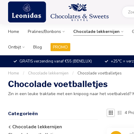
Home
Pralines/Bonbons
Chocolade lekkernijen
Ontbijt
Blog
PROMO
GRATIS verzending vanaf €55 (BENELUX)
+25°C = verz
Home
/
Chocolade lekkernijen
/
Chocolade voetballetjes
Chocolade voetballetjes
Zin in een leuke traktatie met een knipoog naar het voetbalveld? 
4
Pro
Categorieën
Chocolade lekkernijen