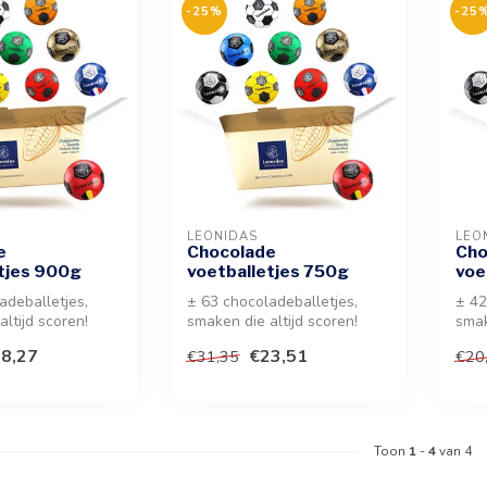
-25%
-25
LEONIDAS
LEO
e
Chocolade
Cho
tjes 900g
voetballetjes 750g
voe
adeballetjes,
± 63 chocoladeballetjes,
± 42
ltijd scoren!
smaken die altijd scoren!
smak
een gevarieerd
Geniet van een gevarieerde
Geni
8,27
€23,51
€31,35
€20
mi...
ass..
Toon
1
-
4
van 4