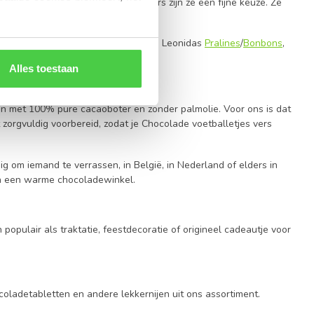
ttentie
voor klanten en medewerkers zijn ze een fijne keuze. Ze
kernijen combineren met een ballotin Leonidas
Pralines
/
Bonbons
,
 iets waar echt van genoten wordt.
Alles toestaan
en met 100% pure cacaoboter en zonder palmolie. Voor ons is dat
zorgvuldig voorbereid, zodat je Chocolade voetballetjes vers
g om iemand te verrassen, in België, in Nederland of elders in
van een warme chocoladewinkel.
 populair als traktatie, feestdecoratie of origineel cadeautje voor
oladetabletten en andere lekkernijen uit ons assortiment.