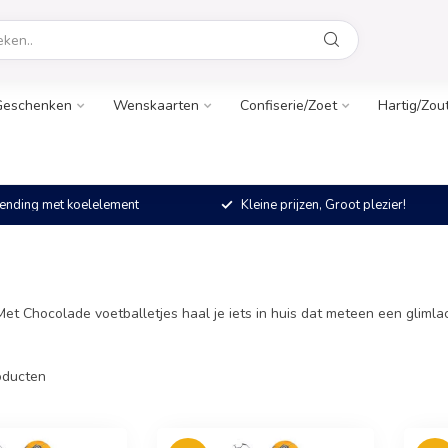
Geschenken
Wenskaarten
Confiserie/Zoet
Hartig/Zou
ending met koelelement
Kleine prijzen, Groot plezier!
Met Chocolade voetballetjes haal je iets in huis dat meteen een glimla
ducten