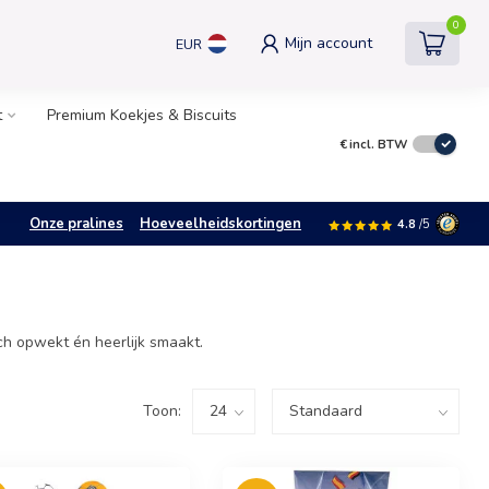
0
Mijn account
EUR
t
Premium Koekjes & Biscuits
€
incl. BTW
Onze pralines
Hoeveelheidskortingen
4.8
/5
ch opwekt én heerlijk smaakt.
Toon: