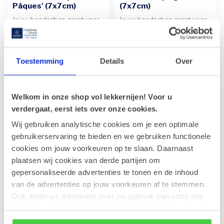
Pâques' (7x7cm)
(7x7cm)
Jouw boodschap zorgt voor
Jouw boodschap zorgt voor
een persoonlijke toets op dit
een persoonlijke toets op dit
kaartje. De tekst wordt ...
groene wenskaartje. Voeg...
€1,00
€1,00
Toestemming
Details
Over
Welkom in onze shop vol lekkernijen! Voor u
verdergaat, eerst iets over onze cookies.
Wij gebruiken analytische cookies om je een optimale
gebruikerservaring te bieden en we gebruiken functionele
cookies om jouw voorkeuren op te slaan. Daarnaast
plaatsen wij cookies van derde partijen om
gepersonaliseerde advertenties te tonen en de inhoud
Wenskaart 'Special
Wenskaart
van de advertenties op jouw voorkeuren af te stemmen.
delivery' (7x7cm)
'Madeliefjes' (7x7cm)
Ook delen we informatie over uw gebruik van onze site
Jouw boodschap zorgt voor
Jouw boodschap zorgt voor
met onze partners voor social media en analyse. Hou er
een persoonlijke toets op dit
een persoonlijke toets op dit
rekening mee dat als je bepaalde cookies blokkeert, het