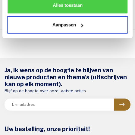
elegante wenskaartje. Id...
subtiele kaartje. Uw per...
€1,00
€1,00
de correcte werking van de website kan verstoren.
Alles toestaan
Aanpassen
Toon
1
-
8
van 8
Ja, ik wens op de hoogte te blijven van
nieuwe producten en thema's (uitschrijven
kan op elk moment).
Blijf op de hoogte over onze laatste acties
Uw bestelling, onze prioriteit!