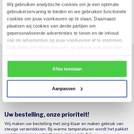
Wij gebruiken analytische cookies om je een optimale
gebruikerservaring te bieden en we gebruiken functionele
Bekijk op Google Maps
cookies om jouw voorkeuren op te slaan. Daarnaast
plaatsen wij cookies van derde partijen om
gepersonaliseerde advertenties te tonen en de inhoud
van de advertenties op jouw voorkeuren af te stemmen.
Ook delen we informatie over uw gebruik van onze site
met onze partners voor social media en analyse. Hou er
Ja, ik wens op de hoogte te blijven van
rekening mee dat als je bepaalde cookies blokkeert, het
nieuwe producten en thema's (uitschrijven
de correcte werking van de website kan verstoren.
Alles toestaan
kan op elk moment).
Blijf op de hoogte over onze laatste acties
Aanpassen
Uw bestelling, onze prioriteit!
Wij maken uw bestelling met zorg klaar en maken gebruik van
stevige verzenddozen. Bij warme temperaturen wordt het pakket