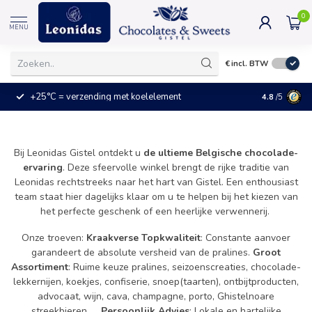
0
MENU
€
incl. BTW
+25°C = verzending met koelelement
Kleine prijz
4.8
/5
Bij Leonidas Gistel ontdekt u
de ultieme Belgische chocolade-
ervaring
. Deze sfeervolle winkel brengt de rijke traditie van
Leonidas rechtstreeks naar het hart van Gistel. Een enthousiast
team staat hier dagelijks klaar om u te helpen bij het kiezen van
het perfecte geschenk of een heerlijke verwennerij.
Onze troeven:
Kraakverse Topkwaliteit
: Constante aanvoer
garandeert de absolute versheid van de pralines.
Groot
Assortiment
: Ruime keuze pralines, seizoenscreaties, chocolade-
lekkernijen, koekjes, confiserie, snoep(taarten), ontbijtproducten,
advocaat, wijn, cava, champagne, porto, Ghistelnoare
streekbieren, ...
Persoonlijk Advies
: Lokale en hartelijke