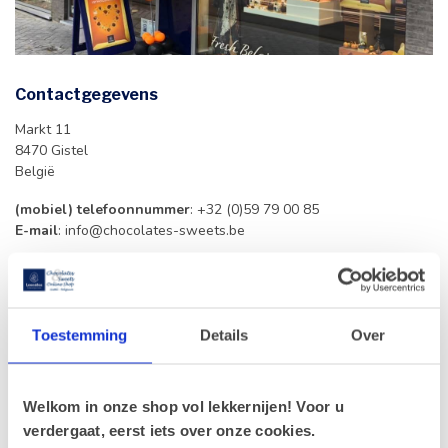
Contactgegevens
Markt 11
8470 Gistel
België
(mobiel) telefoonnummer
: +32 (0)59 79 00 85
E-mail
:
info@chocolates-sweets.be
Openingstijden
Maandag
: 09u00-12u00 | 13u30-18u
Toestemming
Details
Over
Dinsdag
: 09u00-12u00 | 13u30-18u
Woensdag
: 09u00-12u00 | 13u30-18u
Donderdag
: 09u00-12u00 | 13u30-18u
Vrijdag
: 09u00-12u00 | 13u30-18u
Welkom in onze shop vol lekkernijen! Voor u
Zaterdag
: 09u00-12u00 | 13u30-18u
verdergaat, eerst iets over onze cookies.
Zondag
: Gesloten