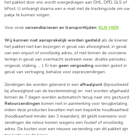
het pakket door ons wordt overgedragen aan DHL, DPD, GLS of
bPost. U ontvangt daarna een e-mail met de trackingcode om uw
pakje te kunnen volgen.
Voor onze
verzendtarieven en transporttijden
:
KLIK HIER
Wij kunnen niet aansprakelijk worden gesteld
als de koerier
het pakket niet kan bezorgen in geval van afwezigheid, in geval
van een onjuist of onvolledig adres, of niet binnen de voorziene
termijn in geval van overmacht (extreem weer, drukke periodes,
ongeval, staking, ... ). Er kan
geen vergoeding
worden geëist in
geval van vertraging, behalve voor expreszendingen.
Zendingen die worden geleverd in een
afhaalpunt
(bijvoorbeeld
bij afwezigheid van de bestemmeling) en niet worden afgehaald
binnen de 7 dagen worden automatisch terug naar ons gestuurd.
Retourzendingen
komen niet in aanmerking voor terugbetaling
indien deze producten bevatten met een beperkte houdbaarheid
(houdbaarheid minder dan 3 maanden), dit geldt eveneens voor
zendingen die retour komen wegens een foutief of onvolledig
adres. De kosten voor een nieuwe verzending van dit pakket zijn