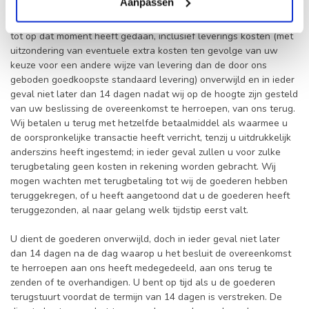
Aanpassen
Als u de overeenkomst herroept, ontvangt u alle betalingen die u
tot op dat moment heeft gedaan, inclusief leverings kosten (met
uitzondering van eventuele extra kosten ten gevolge van uw
keuze voor een andere wijze van levering dan de door ons
geboden goedkoopste standaard levering) onverwijld en in ieder
geval niet later dan 14 dagen nadat wij op de hoogte zijn gesteld
van uw beslissing de overeenkomst te herroepen, van ons terug.
Wij betalen u terug met hetzelfde betaalmiddel als waarmee u
de oorspronkelijke transactie heeft verricht, tenzij u uitdrukkelijk
anderszins heeft ingestemd; in ieder geval zullen u voor zulke
terugbetaling geen kosten in rekening worden gebracht. Wij
mogen wachten met terugbetaling tot wij de goederen hebben
teruggekregen, of u heeft aangetoond dat u de goederen heeft
teruggezonden, al naar gelang welk tijdstip eerst valt.
U dient de goederen onverwijld, doch in ieder geval niet later
dan 14 dagen na de dag waarop u het besluit de overeenkomst
te herroepen aan ons heeft medegedeeld, aan ons terug te
zenden of te overhandigen. U bent op tijd als u de goederen
terugstuurt voordat de termijn van 14 dagen is verstreken. De