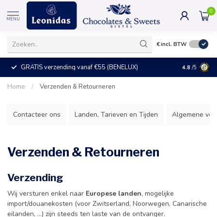
0
MENU
€
incl. BTW
GRATIS verzending vanaf €55 (BENELUX)
+25°C = ve
4.8
/5
Home
/
Verzenden & Retourneren
Contacteer ons
Landen, Tarieven en Tijden
Algemene voo
Verzenden & Retourneren
Verzending
Wij versturen enkel naar
Europese landen
, mogelijke
import/douanekosten (voor Zwitserland, Noorwegen, Canarische
eilanden, ...) zijn steeds ten laste van de ontvanger.