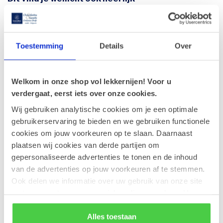
Leonidas Cube Studentenhaver
300g
€16,10
Op voorraad
Toestemming
Details
Over
Leonidas Manonpasta 300g
€8,30
Welkom in onze shop vol lekkernijen! Voor u
Op voorraad
verdergaat, eerst iets over onze cookies.
Wij gebruiken analytische cookies om je een optimale
gebruikerservaring te bieden en we gebruiken functionele
Leonidas Cube Orangettes 350g
€18,50
cookies om jouw voorkeuren op te slaan. Daarnaast
Op voorraad
plaatsen wij cookies van derde partijen om
gepersonaliseerde advertenties te tonen en de inhoud
van de advertenties op jouw voorkeuren af te stemmen.
Geldhof Zakje 15 Cuberdons
€8,50
Ook delen we informatie over uw gebruik van onze site
Op voorraad
met onze partners voor social media en analyse. Hou er
rekening mee dat als je bepaalde cookies blokkeert, het
Leonidas Houten kistje 18
de correcte werking van de website kan verstoren.
Alles toestaan
likeurpralines