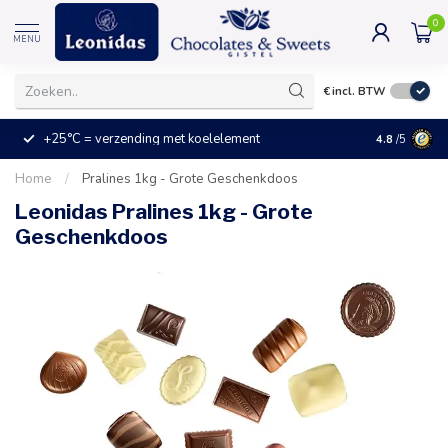
0
MENU
€
incl. BTW
+25°C = verzending met koelelement
Kleine prijz
4.8
/5
Home
/
Pralines 1kg - Grote Geschenkdoos
Leonidas Pralines 1kg - Grote
Geschenkdoos