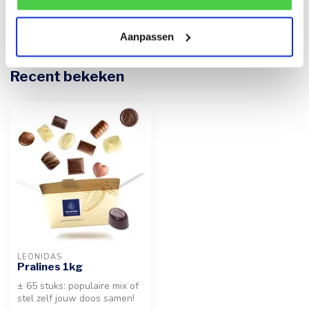
€17,30
Op voorraad
Aanpassen
Recent bekeken
LEONIDAS
Pralines 1kg
± 65 stuks: populaire mix of
stel zelf jouw doos samen!