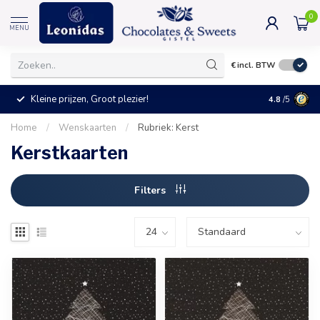
0
MENU
€
incl. BTW
Kleine prijzen, Groot plezier!
4.8
/5
Home
/
Wenskaarten
/
Rubriek: Kerst
Kerstkaarten
Filters