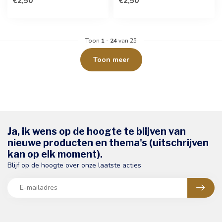
€2,50
€2,50
va...
...
Toon
1
-
24
van 25
Toon meer
Ja, ik wens op de hoogte te blijven van
nieuwe producten en thema's (uitschrijven
kan op elk moment).
Blijf op de hoogte over onze laatste acties