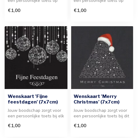
een persoonlijke toets op
een persoonlijke toets op
deze stijlvolle wenskaart
deze feestelijke wenskaart.
€1,00
€1,00
me...
...
Wenskaart 'Fijne
Wenskaart 'Merry
feestdagen' (7x7cm)
Christmas' (7x7cm)
Jouw boodschap zorgt voor
Jouw boodschap zorgt voor
een persoonlijke toets bij elk
een persoonlijke toets bij dit
geschenk. Voeg deze sfe...
kerstkaartje. Laat je p...
€1,00
€1,00