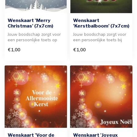
Wenskaart 'Merry
Wenskaart
Christmas' (7x7cm)
'Kerstbalboom' (7x7cm)
Jouw boodschap zorgt voor
Jouw boodschap zorgt voor
een persoonlijke toets op
een persoonlijke toets bij
deze sfeervolle kerstkaart. ...
jouw kerstgeschenk. Dit
€1,00
€1,00
com...
Wenskaart 'Voor de
Wenskaart 'Joyeux