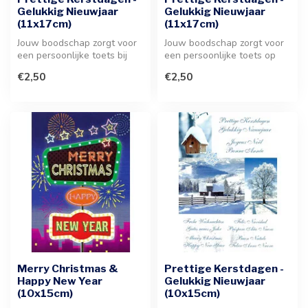
Gelukkig Nieuwjaar
Gelukkig Nieuwjaar
(11x17cm)
(11x17cm)
Jouw boodschap zorgt voor
Jouw boodschap zorgt voor
een persoonlijke toets bij
een persoonlijke toets op
elke feestelijke attentie. ...
deze feestelijke wenskaart.
€2,50
€2,50
...
Merry Christmas &
Prettige Kerstdagen -
Happy New Year
Gelukkig Nieuwjaar
(10x15cm)
(10x15cm)