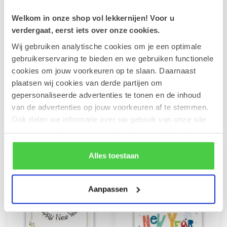
Welkom in onze shop vol lekkernijen! Voor u
verdergaat, eerst iets over onze cookies.
Wij gebruiken analytische cookies om je een optimale
Prettige Kerstdagen &
Fijne Kerstdagen &
gebruikerservaring te bieden en we gebruiken functionele
Gezond Nieuwjaar
Gelukkig Nieuwjaar
cookies om jouw voorkeuren op te slaan. Daarnaast
(11x17cm)
(11,5x16,5cm)
plaatsen wij cookies van derde partijen om
Jouw boodschap zorgt voor
Jouw boodschap zorgt voor
gepersonaliseerde advertenties te tonen en de inhoud
een persoonlijke toets op
een persoonlijke toets op
deze stijlvolle kerstkaart. ...
deze feestelijke wenskaart
van de advertenties op jouw voorkeuren af te stemmen.
€2,50
€2,50
v...
Ook delen we informatie over uw gebruik van onze site
met onze partners voor social media en analyse. Hou er
rekening mee dat als je bepaalde cookies blokkeert, het
de correcte werking van de website kan verstoren.
Alles toestaan
Aanpassen