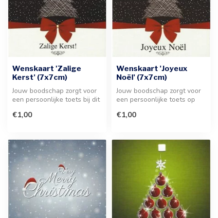
Wenskaart 'Zalige
Wenskaart 'Joyeux
Kerst' (7x7cm)
Noël' (7x7cm)
Jouw boodschap zorgt voor
Jouw boodschap zorgt voor
een persoonlijke toets bij dit
een persoonlijke toets op
feestelijke kaartje van...
deze stijlvolle 'Joyeux Noël...
€1,00
€1,00