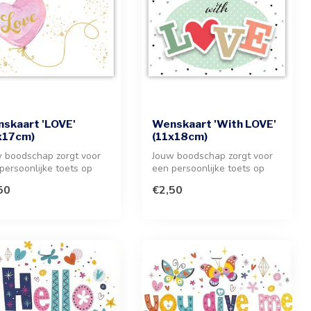
skaart 'LOVE'
Wenskaart 'With LOVE'
x17cm)
(11x18cm)
 boodschap zorgt voor
Jouw boodschap zorgt voor
persoonlijke toets op
een persoonlijke toets op
 elegante wenskaart
deze stijlvolle wenskaart va...
50
€2,50
..