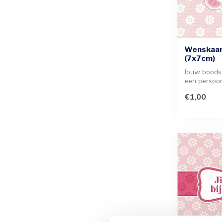
Wenskaart
(7x7cm)
Jouw boods
een persoon
deze wensk
€1,00
war...