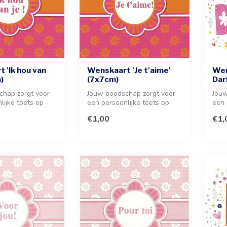
 'Ik hou van
Wenskaart 'Je t'aime'
Wen
)
(7x7cm)
Dar
chap zorgt voor
Jouw boodschap zorgt voor
Jouw
lijke toets op
een persoonlijke toets op
een 
le wenskaart. I...
deze charmante kaart. Voeg
scha
€1,00
€1,
e...