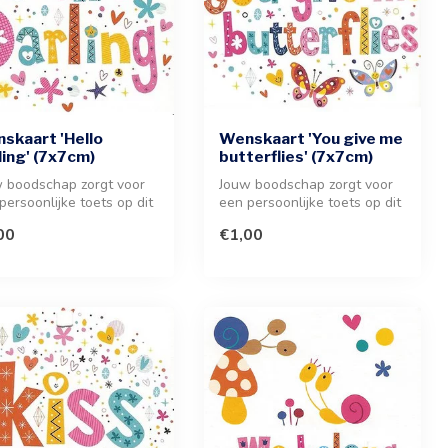
skaart 'Hello
Wenskaart 'You give me
ling' (7x7cm)
butterflies' (7x7cm)
 boodschap zorgt voor
Jouw boodschap zorgt voor
persoonlijke toets op dit
een persoonlijke toets op dit
ttige Hello Darling ...
schattige wenskaartje. V...
00
€1,00