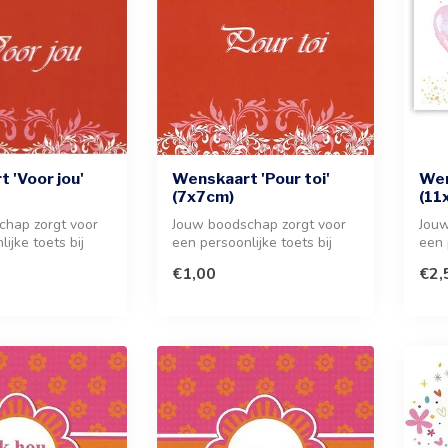
 'Voor jou'
Wenskaart 'Pour toi'
Wen
(7x7cm)
(11
chap zorgt voor
Jouw boodschap zorgt voor
Jouw
ijke toets bij
een persoonlijke toets bij
een 
nk. Dit kaartje...
ieder geschenk. Dit stijlvo...
deze
€1,00
€2,
met .