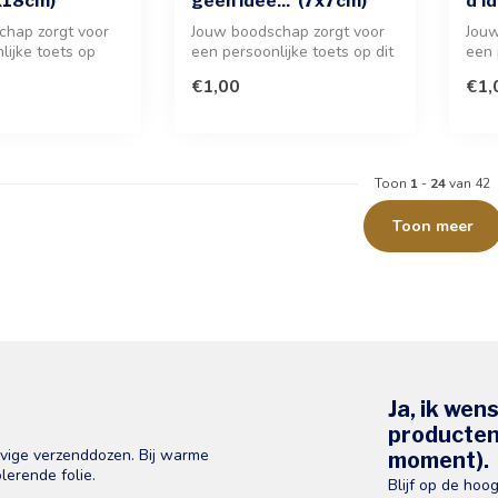
x18cm)
geen idee...' (7x7cm)
d'id
chap zorgt voor
Jouw boodschap zorgt voor
Jouw
lijke toets op
een persoonlijke toets op dit
een 
lle wenskaart va...
kaartje van 7x7cm. Ideaa...
gesc
€1,00
€1,
Toon
1
-
24
van 42
Toon meer
Ja, ik wen
producten 
evige verzenddozen. Bij warme
moment).
lerende folie.
Blijf op de hoo