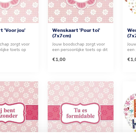
 'Voor jou'
Wenskaart 'Pour toi'
Wen
(7x7cm)
(7x
chap zorgt voor
Jouw boodschap zorgt voor
Jouw
lijke toets op
een persoonlijke toets op dit
een 
aart. Voeg een
verfijnde kaartje van 7x...
scha
€1,00
€1,