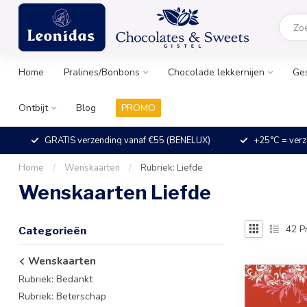
Home
Pralines/Bonbons
Chocolade lekkernijen
Ge
Ontbijt
Blog
PROMO
GRATIS verzending vanaf €55 (BENELUX)
+25°C = verz
Home
/
Wenskaarten
/
Rubriek: Liefde
Wenskaarten Liefde
42
P
Categorieën
Wenskaarten
Rubriek: Bedankt
Rubriek: Beterschap