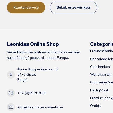
Klantenservice
Bekijk onze winkels
Leonidas Online Shop
Categori
Pralines/Bonb
Verse Belgische pralines en delicatessen aan
huis of bedrijf geleverd in heel Europa.
Chocolade lek
Geschenken
Kleine Konijnenboslaan 6
8470 Gistel
Wenskaarten
België
Confiserie/Zoe
Hartig/Zout
+32 (0)59 703015
Premium Koekj
Ontbijt
info@chocolates-sweets.be