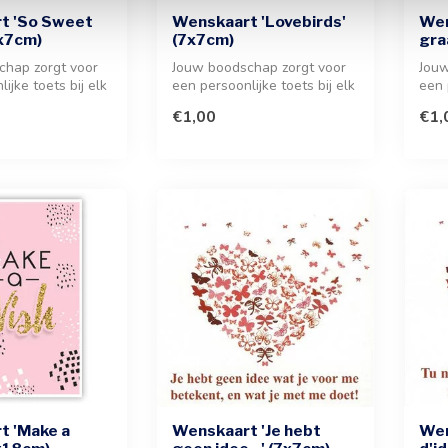
t 'So Sweet
Wenskaart 'Lovebirds'
Wen
7x7cm)
(7x7cm)
gra
chap zorgt voor
Jouw boodschap zorgt voor
Jouw
ijke toets bij elk
een persoonlijke toets bij elk
een 
ze stijlvol...
geschenk. Dit charmante...
gesc
€1,00
€1,
t 'Make a
Wenskaart 'Je hebt
Wen