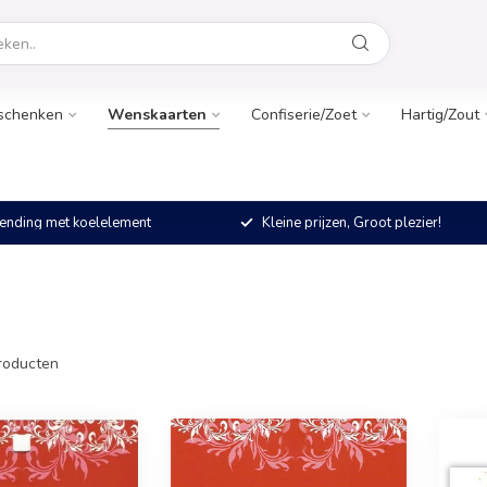
schenken
Wenskaarten
Confiserie/Zoet
Hartig/Zout
ending met koelelement
Kleine prijzen, Groot plezier!
roducten