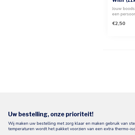
Wish' (11
Jouw boods
een persoon
deze stijlvo
€2,50
Uw bestelling, onze prioriteit!
Wij maken uw bestelling met zorg klaar en maken gebruik van st
temperaturen wordt het pakket voorzien van een extra thermo-iso