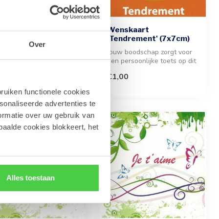
skaart 'Love and
Wenskaart
piness' (7x7cm)
'Tendrement' (7x7cm)
Over
 boodschap zorgt voor
Jouw boodschap zorgt voor
persoonlijke toets bij elk
een persoonlijke toets op dit
henk. Voeg deze sti...
verfijnde kaartje. De te...
00
€1,00
ruiken functionele cookies
sonaliseerde advertenties te
ormatie over uw gebruik van
paalde cookies blokkeert, het
Alles toestaan