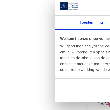
Wenskaart
bijzonder
Toestemming
Jouw boods
een persoon
deze stijlvo
€1,00
Welkom in onze shop vol lekk
Wij gebruiken analytische co
om jouw voorkeuren op te sla
tonen en de inhoud van de a
onze site met onze partners 
de correcte werking van de w