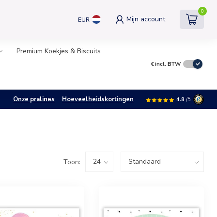
0
Mijn account
EUR
Premium Koekjes & Biscuits
€
incl. BTW
Onze pralines
Hoeveelheidskortingen
4.8
/5
Toon: