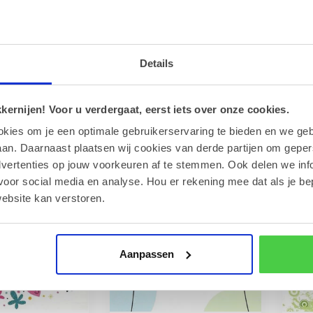
 'Jij bent
Wenskaart 'Tu es
Wen
' (7x7cm)
formidable' (7x7cm)
Hap
Details
chap zorgt voor
Jouw boodschap zorgt voor
Jouw
lijke toets op
een persoonlijke toets bij elk
een 
lle wenskaart. V...
geschenk. Deze stijlvol...
gesc
€1,00
€1,
ernijen! Voor u verdergaat, eerst iets over onze cookies.
okies om je een optimale gebruikerservaring te bieden en we geb
an. Daarnaast plaatsen wij cookies van derde partijen om geper
dvertenties op jouw voorkeuren af te stemmen. Ook delen we inf
voor social media en analyse. Hou er rekening mee dat als je be
ebsite kan verstoren.
Aanpassen