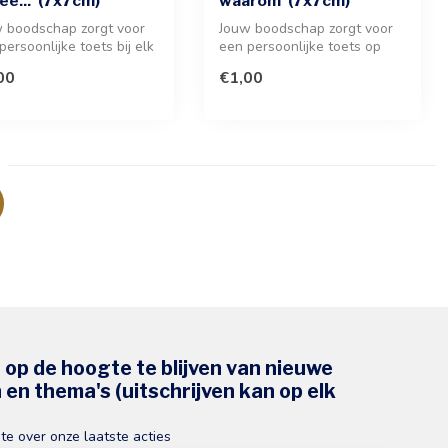
ée...' (7x7cm)
waarom' (7x7cm)
 boodschap zorgt voor
Jouw boodschap zorgt voor
persoonlijke toets bij elk
een persoonlijke toets op
henk. Dit kaartje v...
deze stijlvolle wenskaart. I...
00
€1,00
s op de hoogte te blijven van nieuwe
en thema's (uitschrijven kan op elk
gte over onze laatste acties