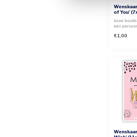
Wenskaar
of You' (
Jouw boods
een persoonl
geschenk. De
€1,00
Wenskaar