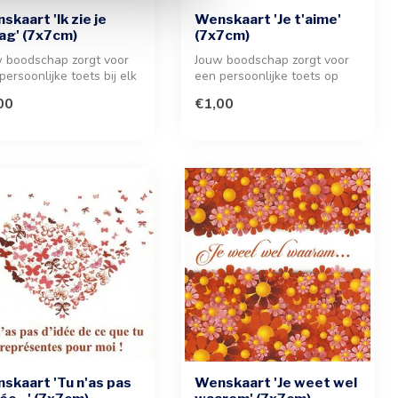
skaart 'Ik zie je
Wenskaart 'Je t'aime'
ag' (7x7cm)
(7x7cm)
 boodschap zorgt voor
Jouw boodschap zorgt voor
persoonlijke toets bij elk
een persoonlijke toets op
henk. Deze stijlvol...
deze charmante wenskaart.
00
€1,00
Vo...
skaart 'Tu n'as pas
Wenskaart 'Je weet wel