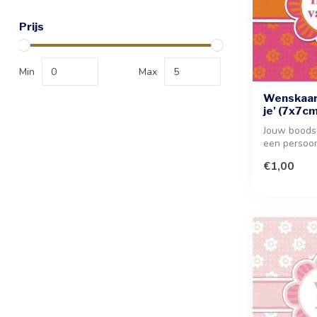
Prijs
Min
Max
Wenskaart
je' (7x7cm
Jouw boods
een persoon
deze stijlvol
€1,00