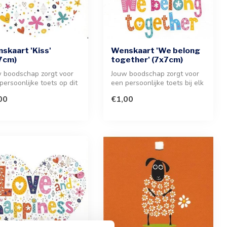
skaart 'Kiss'
Wenskaart 'We belong
7cm)
together' (7x7cm)
 boodschap zorgt voor
Jouw boodschap zorgt voor
persoonlijke toets op dit
een persoonlijke toets bij elk
ttige wenskaartje va...
geschenk. Dit charmante...
00
€1,00