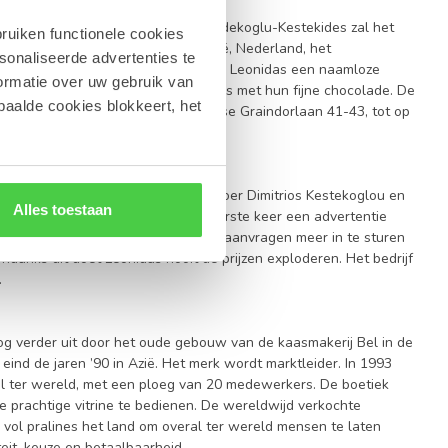
Confiserie Leonidas bvba». Jean Kesdekoglu-Kestekides zal het
ruiken functionele cookies
n Leonidas worden verkocht in België, Nederland, het
sonaliseerde advertenties te
Op 29 maart 1979 wordt de Confiserie Leonidas een naamloze
ormatie over uw gebruik van
krijgen niet genoeg van de pralines met hun fijne chocolade. De
paalde cookies blokkeert, het
iek Crown-Baele in de Anderlechtse Graindorlaan 41-43, tot op
 bij voor het dagelijkse beheer.
. Ze wordt bijgestaan door haar broer Dimitrios Kestekoglou en
Alles toestaan
och moet Leonidas in 1985 voor de eerste keer een advertentie
zakelijke interesse hebben om geen aanvragen meer in te sturen
danks dit doet Leonidas nooit de prijzen exploderen. Het bedrijf
.
 verder uit door het oude gebouw van de kaasmakerij Bel in de
ind de jaren ’90 in Azië. Het merk wordt marktleider. In 1993
kel ter wereld, met een ploeg van 20 medewerkers. De boetiek
e prachtige vitrine te bedienen. De wereldwijd verkochte
vol pralines het land om overal ter wereld mensen te laten
teit, keuze en betaalbaarheid.