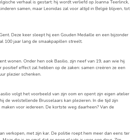
gische verhaal is gestart: hij wordt verliefd op Joanna Teerlinck,
nderen samen, maar Leonidas zal voor altijd in België blijven, tot
 Gent. Deze keer sleept hij een Gouden Medaille en een bijzonder
al 100 jaar lang de smaakpapillen streelt.
ent wonen. Onder hen ook Basilio, zijn neef van 19, aan wie hij
r positief effect zal hebben op de zaken: samen creëren ze een
ur plezier schenken.
silio volgt het voorbeeld van zijn oom en opent zijn eigen atelier
 de welstellende Brusselaars kan plezieren. In die tijd zijn
ijk maken voor iedereen. De kortste weg daarheen? Van de
aan verkopen, met zijn kar. De politie roept hem meer dan eens ter
. Maar die is zo smal dat er geen plaats is voor een deur. Zijn