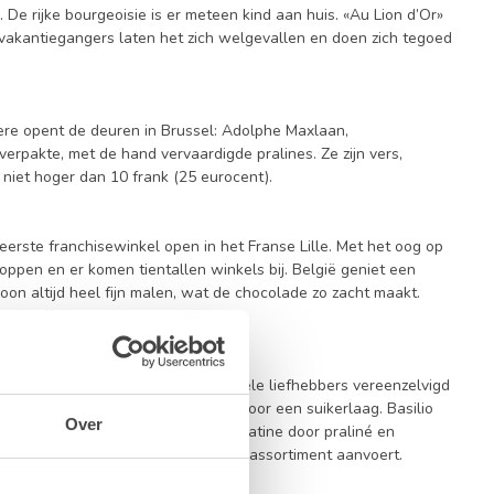
De rijke bourgeoisie is er meteen kind aan huis. «Au Lion d’Or»
e vakantiegangers laten het zich welgevallen en doen zich tegoed
ere opent de deuren in Brussel: Adolphe Maxlaan,
erpakte, met de hand vervaardigde pralines. Ze zijn vers,
 niet hoger dan 10 frank (25 eurocent).
eerste franchisewinkel open in het Franse Lille. Met het oog op
pen en er komen tientallen winkels bij. België geniet een
on altijd heel fijn malen, wat de chocolade zo zacht maakt.
e kwaliteit.
on Café waarmee Leonidas voor vele liefhebbers vereenzelvigd
ougatine en een walnoot omhuld door een suikerlaag. Basilio
Over
olade. In 1969 vervangt hij de nougatine door praliné en
e tot op vandaag het hele Leonidas-assortiment aanvoert.