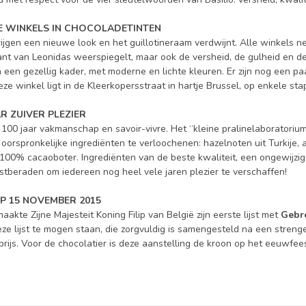
WE WINKELS IN CHOCOLADETINTEN
rijgen een nieuwe look en het guillotineraam verdwijnt. Alle winkels 
nt van Leonidas weerspiegelt, maar ook de versheid, de gulheid en d
 een gezellig kader, met moderne en lichte kleuren. Er zijn nog een p
Deze winkel ligt in de Kleerkopersstraat in hartje Brussel, op enkele s
AR ZUIVER PLEZIER
t 100 jaar vakmanschap en savoir-vivre. Het “kleine pralinelaboratori
ijn oorspronkelijke ingrediënten te verloochenen: hazelnoten uit Turkije
100% cacaoboter. Ingrediënten van de beste kwaliteit, een ongewijzigd
stberaden om iedereen nog heel vele jaren plezier te verschaffen!
 OP 15 NOVEMBER 2015
akte Zijne Majesteit Koning Filip van België zijn eerste lijst met
Gebre
eze lijst te mogen staan, die zorgvuldig is samengesteld na een strenge 
prijs. Voor de chocolatier is deze aanstelling de kroon op het eeuwfee