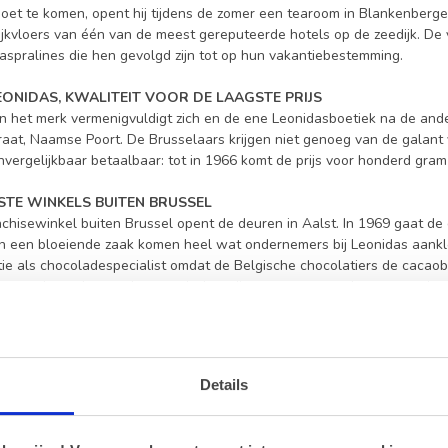
et te komen, opent hij tijdens de zomer een tearoom in Blankenberge. 
lijkvloers van één van de meest gereputeerde hotels op de zeedijk. D
aspralines die hen gevolgd zijn tot op hun vakantiebestemming.
LEONIDAS, KWALITEIT VOOR DE LAAGSTE PRIJS
n het merk vermenigvuldigt zich en de ene Leonidasboetiek na de and
aat, Naamse Poort. De Brusselaars krijgen niet genoeg van de galant v
nvergelijkbaar betaalbaar: tot in 1966 komt de prijs voor honderd gram
RSTE WINKELS BUITEN BRUSSEL
chisewinkel buiten Brussel opent de deuren in Aalst. In 1969 gaat de 
n een bloeiende zaak komen heel wat ondernemers bij Leonidas aanklop
ie als chocoladespecialist omdat de Belgische chocolatiers de cacaobo
neert de markt met democratische prijzen voor een nochtans superieur
NON CAFÉ, DE CRÈME DE LA CRÈME
n Leonidas is gefundeerd op stevige waarden, zoals de beroemde Man
spronkelijke Manon was samengesteld uit roombotercrème, krokante n
Details
st met chocolade en daarom vervangt hij de suikerlaag door witte choc
wordt de walnoot vervangen door een hele hazelnoot. Een bestseller di