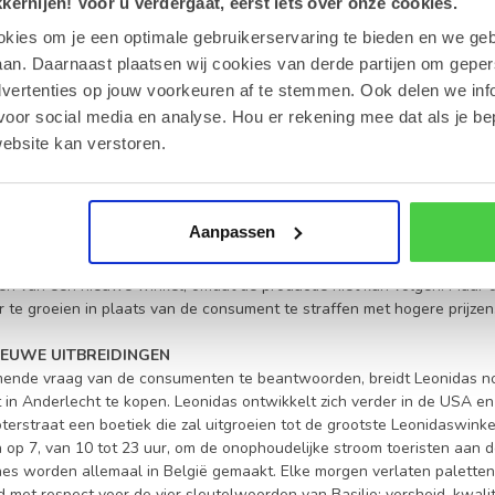
ernijen! Voor u verdergaat, eerst iets over onze cookies.
INTERNATIONALE ONTWIKKELING
70 sterft Basilio en worden zijn broers en zussen erfgenamen van de «
okies om je een optimale gebruikerservaring te bieden en we geb
 van 1970 tot 1985. Het merkt wordt internationaler en de pralines va
an. Daarnaast plaatsen wij cookies van derde partijen om geper
m Luxemburg, Duitsland, bij Harrod’s in Londen en zelfs in Athene. 
dvertenties op jouw voorkeuren af te stemmen. Ook delen we inf
 De jaren 70 en 80 worden de gouden jaren voor Leonidas. De mensen 
voor social media en analyse. Hou er rekening mee dat als je be
t opgedreven worden en de nv Confiserie Leonidas koopt de oude fabr
ebsite kan verstoren.
el van het bedrijf. Maria Kesdekoglu-Kestekides staat haar vader Jean
IJS VAN HET SUCCES
jden van haar vader neemt Maria Kesdekoglu-Kestekides de leiding over
Aanpassen
ht, Vassiliki Kestekidou. De productie is aanzienlijk gestegen, maar t
absoluut uniek is in de geschiedenis: Leonidas vraagt aan mensen die 
en van een nieuwe winkel, omdat de productie niet kan volgen! Maar on
r te groeien in plaats van de consument te straffen met hogere prijzen
NIEUWE UITBREIDINGEN
nde vraag van de consumenten te beantwoorden, breidt Leonidas nog
n Anderlecht te kopen. Leonidas ontwikkelt zich verder in de USA en e
oterstraat een boetiek die zal uitgroeien tot de grootste Leonidaswin
 op 7, van 10 tot 23 uur, om de onophoudelijke stroom toeristen aan d
nes worden allemaal in België gemaakt. Elke morgen verlaten paletten 
jd met respect voor de vier sleutelwoorden van Basilio: versheid, kwali