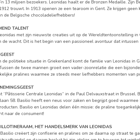
n 13 miljoen bezoekers. Leonidas haalt er de Bronzen Medaille. Zijn Bel
 1912 trouwt. In 1913 openen ze een tearoom in Gent. Ze krijgen geen ki
an de Belgische chocoladeliefhebbers!
EMEND TALENT
eonidas met zijn nieuwste creaties uit op de Wereldtentoonstelling in
in de wacht. Dit is het begin van een passioneel avontuur dat intussen 
IEGEEST
 de politieke situatie in Griekenland komt de familie van Leonidas in G
. Tussen de twee mannen groeit een vader-zoonrelatie die een bijzonde
elijke pralines waarmee ze steeds meer liefhebbers momenten van pu
RNEMINGSGEEST
 “Pâtisserie Centrale Leonidas” in de Paul Delvauxstraat in Brussel. Ba
aan 58. Basilio heeft een neus voor zaken en begrijpt goed waarmee hij
producten. Basilio en Leonidas delen één missie: de praline toegankel
ht naar de consument!
GUILLOTINERAAM, HET HANDELSMERK VAN LEONIDAS
asilio creëert zijn confiserie en pralines om ze daarna op straat te g
 straathandel en daarom besluit hij zijn atelier om te bouwen tot winkel