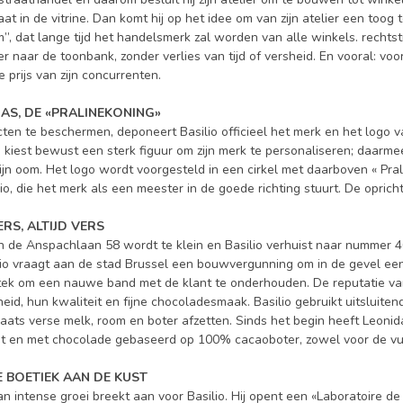
at in de vitrine. Dan komt hij op het idee om van zijn atelier een toog
m”, dat lange tijd het handelsmerk zal worden van alle winkels. recht
er naar de toonbank, zonder verlies van tijd of versheid. En vooral: voor
e prijs van zijn concurrenten.
DAS, DE «PRALINEKONING»
ten te beschermen, deponeert Basilio officieel het merk en het logo va
o kiest bewust een sterk figuur om zijn merk te personaliseren; daarmee e
ijn oom. Het logo wordt voorgesteld in een cirkel met daarboven « Pral
io, die het merk als een meester in de goede richting stuurt. De oprichte
ERS, ALTIJD VERS
an de Anspachlaan 58 wordt te klein en Basilio verhuist naar nummer 4
ilio vraagt aan de stad Brussel een bouwvergunning om in de gevel ee
tstek om een nauwe band met de klant te onderhouden. De reputatie v
eid, hun kwaliteit en fijne chocoladesmaak. Basilio gebruikt uitsluit
aats verse melk, room en boter afzetten. Sinds het begin heeft Leonid
et en met chocolade gebaseerd op 100% cacaoboter, zowel voor de vull
E BOETIEK AAN DE KUST
an intense groei breekt aan voor Basilio. Hij opent een «Laboratoire 