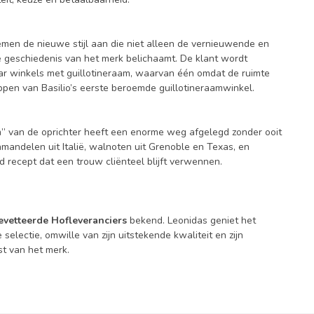
nemen de nieuwe stijl aan die niet alleen de vernieuwende en
e geschiedenis van het merk belichaamt. De klant wordt
aar winkels met guillotineraam, waarvan één omdat de ruimte
tappen van Basilio’s eerste beroemde guillotineraamwinkel.
um” van de oprichter heeft een enorme weg afgelegd zonder ooit
, amandelen uit Italië, walnoten uit Grenoble en Texas, en
 recept dat een trouw cliënteel blijft verwennen.
vetteerde Hofleveranciers
bekend. Leonidas geniet het
selectie, omwille van zijn uitstekende kwaliteit en zijn
st van het merk.