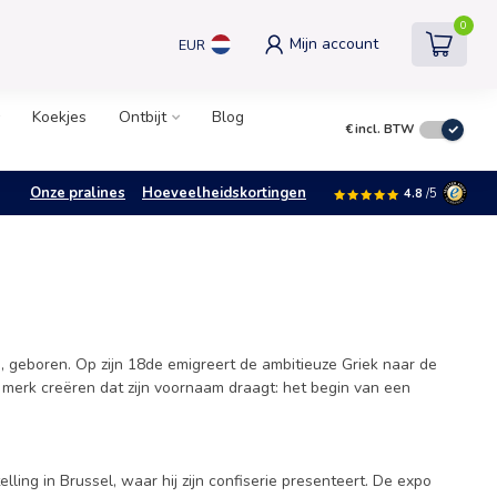
0
Mijn account
EUR
Koekjes
Ontbijt
Blog
€
incl. BTW
Onze pralines
Hoeveelheidskortingen
4.8
/5
, geboren. Op zijn 18de emigreert de ambitieuze Griek naar de
e merk creëren dat zijn voornaam draagt: het begin van een
ng in Brussel, waar hij zijn confiserie presenteert. De expo