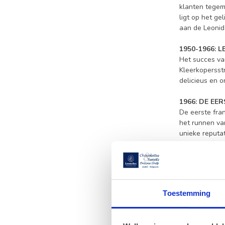
klanten tegemo
ligt op het ge
aan de Leonid
1950-1966: 
Het succes va
Kleerkopersstr
delicieus en o
1966: DE EE
De eerste fran
het runnen va
unieke reputat
Leonidas domi
1969: DE MA
Het succes va
wordt. De oor
Toestemming
werkt het lief
uiteindelijk 