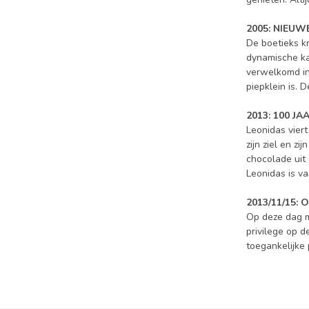
2005: NIEU
De boetieks k
dynamische ka
verwelkomd in
piepklein is. 
2013: 100 JA
Leonidas vier
zijn ziel en z
chocolade uit 
Leonidas is va
2013/11/15:
Op deze dag ma
privilege op d
toegankelijke 