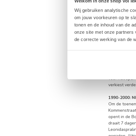
Welkom in onze shop vol lekk
1970-1985: 
Op 2 april 19
Wij gebruiken analytische co
bedrijf leiden
om jouw voorkeuren op te sla
Groothertogdo
tonen en de inhoud van de a
vennootschap.
onze site met onze partners 
productie moe
de correcte werking van de w
vandaag de zet
1985: DE PR
Na het overli
hun Duitse nic
plaatsen die 
voor het open
verkiest verde
1990-2000: 
Om de toeneme
Kommenstraat i
opent in de B
draait 7 dagen
Leonidasprali
genieten. Alti