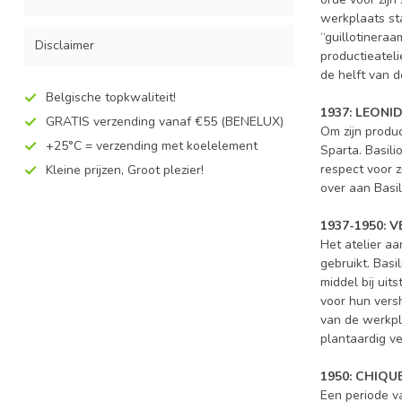
werkplaats sta
“guillotineraa
Disclaimer
productieateli
de helft van d
Belgische topkwaliteit!
1937: LEONI
GRATIS verzending vanaf €55 (BENELUX)
Om zijn produc
+25°C = verzending met koelelement
Sparta. Basili
respect voor z
Kleine prijzen, Groot plezier!
over aan Basil
1937-1950: V
Het atelier a
gebruikt. Bas
middel bij ui
voor hun versh
van de werkpl
plantaardig v
1950: CHIQU
Een periode v