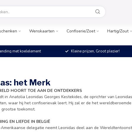
schenken
Wenskaarten
Confiserie/Zoet
Hartig/Zout
ending met koelelement
Kleine prijzen, Groot plezier!
as: het Merk
ERELD HOORT TOE AAN DE ONTDEKKERS
dt in Anatolia Leonidas Georges Kestekides, de oprichter van Leonidas
en, waar hij het confiserievak leert. Hij zal er de het wereldberoemd
 grootse toekomst.
ING EN LIEFDE IN BELGIË
-Amerikaanse delegatie neemt Leonidas deel aan de Wereldtentoonstelli