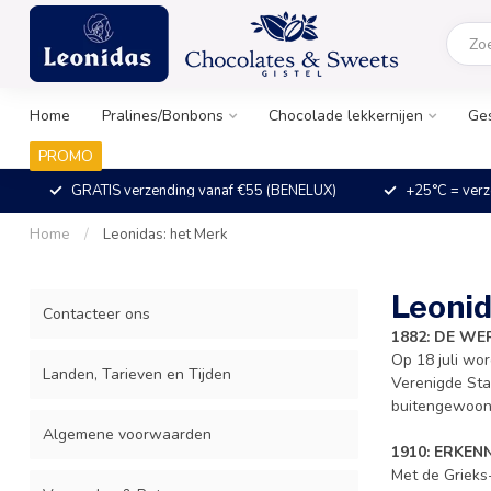
Home
Pralines/Bonbons
Chocolade lekkernijen
Ge
PROMO
GRATIS verzending vanaf €55 (BENELUX)
+25°C = verz
Home
/
Leonidas: het Merk
Leonid
Contacteer ons
1882: DE W
Op 18 juli wor
Landen, Tarieven en Tijden
Verenigde Stat
buitengewoon
Algemene voorwaarden
1910: ERKENN
Met de Grieks