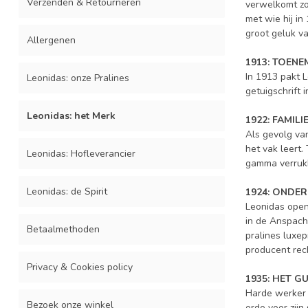
Verzenden & Retourneren
verwelkomt zo’
met wie hij in
groot geluk v
Allergenen
1913: TOEN
In 1913 pakt L
Leonidas: onze Pralines
getuigschrift 
Leonidas: het Merk
1922: FAMIL
Als gevolg van
het vak leert
Leonidas: Hofleverancier
gamma verrukk
Leonidas: de Spirit
1924: ONDE
Leonidas opent
in de Anspachl
Betaalmethoden
pralines luxe
producent rec
Privacy & Cookies policy
1935: HET 
Harde werker B
Bezoek onze winkel
orde voor zijn