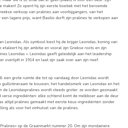
 te maken! Zo opent hij zijn eerste boetiek met het beroemde
streekse verkoop van pralines aan voorbijgangers, van het
 een lagere prijs, want Basilio durft zijn pralines te verkopen aan
n Leonidas. Als symbool kiest hij de krijger Leonidas, koning van
taleert hij zijn ambitie en vooral zijn Griekse roots en zijn
ines Leonidas ». Leonidas geeft geleidelijk aan het leadership
r overlijdt in 1914 en laat zijn zaak over aan zijn neef.
6: een grote ruimte die tot op vandaag door Leonidas wordt
n guillotineraam te bouwen, het handelsmerk van Leonidas en het
an de Leonidaspralines wordt steeds groter: ze worden gesmaakt
end verse ingrediënten: elke ochtend komt de melkboer aan de deur
as altijd pralines gemaakt met eerste keus-ingrediënten zonder
ing als voor het omhulsel van de pralines.
de Pralines» op de Graanmarkt nummer 20. Om zijn mondainere