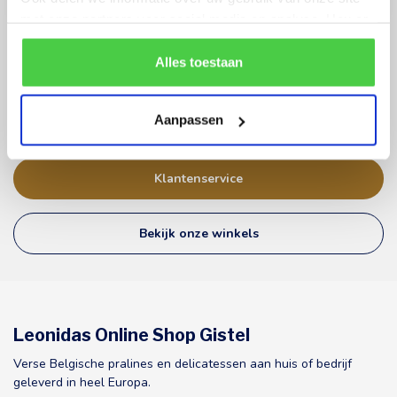
met onze partners voor social media en analyse. Hou er
rekening mee dat als je bepaalde cookies blokkeert, het
de correcte werking van de website kan verstoren.
Alles toestaan
Uw bestelling, onze prioriteit!
Wij maken uw bestelling met zorg klaar en maken gebruik van
stevige verzenddozen. Bij warme temperaturen wordt het pakket
Aanpassen
voorzien van een extra thermo-isolerende folie.
Klantenservice
Bekijk onze winkels
Leonidas Online Shop Gistel
Verse Belgische pralines en delicatessen aan huis of bedrijf
geleverd in heel Europa.