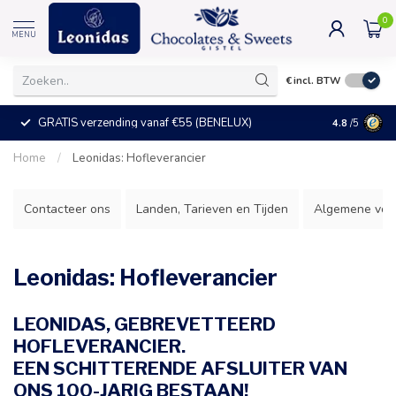
0
MENU
€
incl. BTW
GRATIS verzending vanaf €55 (BENELUX)
+25°C = ve
4.8
/5
Home
/
Leonidas: Hofleverancier
Contacteer ons
Landen, Tarieven en Tijden
Algemene voo
Leonidas: Hofleverancier
LEONIDAS, GEBREVETTEERD
HOFLEVERANCIER.
EEN SCHITTERENDE AFSLUITER VAN
ONS 100-JARIG BESTAAN!