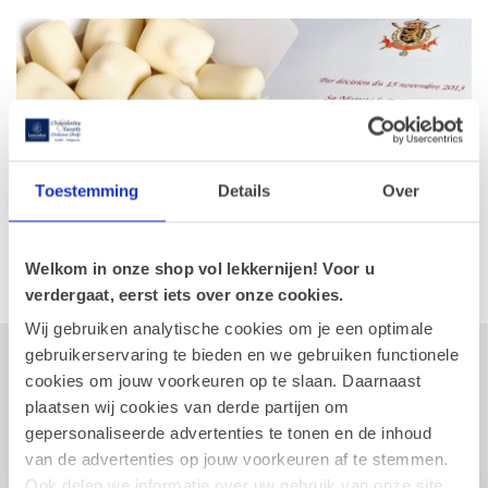
Toestemming
Details
Over
Welkom in onze shop vol lekkernijen! Voor u
verdergaat, eerst iets over onze cookies.
Wij gebruiken analytische cookies om je een optimale
gebruikerservaring te bieden en we gebruiken functionele
Ja, ik wens op de hoogte te blijven van
cookies om jouw voorkeuren op te slaan. Daarnaast
nieuwe producten en thema's (uitschrijven
plaatsen wij cookies van derde partijen om
kan op elk moment).
gepersonaliseerde advertenties te tonen en de inhoud
Blijf op de hoogte over onze laatste acties
van de advertenties op jouw voorkeuren af te stemmen.
Ook delen we informatie over uw gebruik van onze site