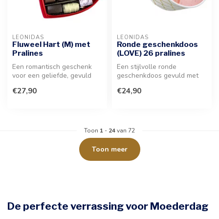
LEONIDAS
LEONIDAS
Fluweel Hart (M) met
Ronde geschenkdoos
Pralines
(LOVE) 26 pralines
Een romantisch geschenk
Een stijlvolle ronde
voor een geliefde, gevuld
geschenkdoos gevuld met
met een verfijnde selectie
een verfijnde selectie van 26
€27,90
€24,90
van...
stuks...
Toon
1
-
24
van 72
Toon meer
De perfecte verrassing voor Moederdag