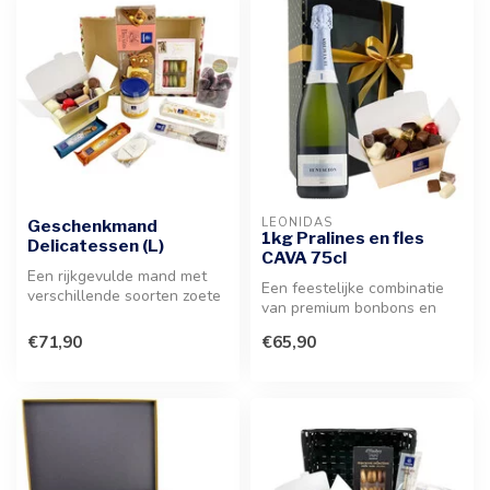
LEONIDAS
Geschenkmand
1kg Pralines en fles
Delicatessen (L)
CAVA 75cl
Een rijkgevulde mand met
Een feestelijke combinatie
verschillende soorten zoete
van premium bonbons en
lekkernijen. De ultieme ver...
een verfijnde fles CAVA. Het
€71,90
€65,90
u...