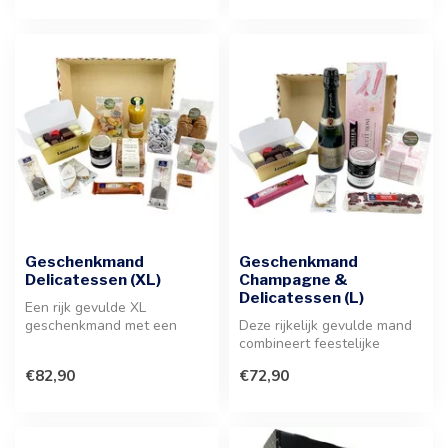
Geschenkmand
Geschenkmand
Delicatessen (XL)
Champagne &
Delicatessen (L)
Een rijk gevulde XL
geschenkmand met een
Deze rijkelijk gevulde mand
selectie aan bonbons,
combineert feestelijke
koekjes en hartig...
champagne met premium
€82,90
€72,90
bonbons...