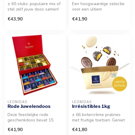
± 65 stuks: populaire mix of
Een hoogwaardige selectie
stel zelf jouw doos samen!
voor een ultiem
Deze feestelijke doos be...
genietmoment, perfect als
€43,90
€41,90
luxe attenti...
LEONIDAS
LEONIDAS
Rode Juwelendoos
Irrésistibles 1kg
Deze feestelijke rode
± 66 botercrème pralines
geschenkdoos bevat 15
met fruitige toetsen. Geniet
heerlijke pralines en 60
van deze verfijnde seizoen...
€41,90
€41,80
verfijnde N...