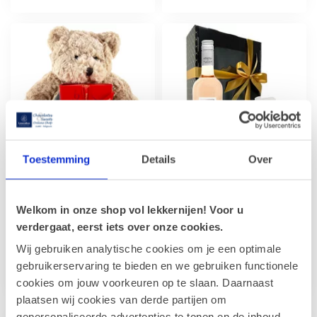
Toestemming
Details
Over
LEONIDAS
LEONIDAS
500g Pralines en
500g Pralines en fles
Teddybeer Bobo
Rosé Wijn 75cl
Welkom in onze shop vol lekkernijen! Voor u
(30cm)
Een verfijnde combinatie van
verdergaat, eerst iets over onze cookies.
± 25 stuks: populaire mix of
premium bonbons en een
Wij gebruiken analytische cookies om je een optimale
stel zelf jouw doos samen!
elegante fles Franse rosé
Deze set combineert een ...
wi...
gebruikerservaring te bieden en we gebruiken functionele
€39,90
€39,90
cookies om jouw voorkeuren op te slaan. Daarnaast
plaatsen wij cookies van derde partijen om
gepersonaliseerde advertenties te tonen en de inhoud