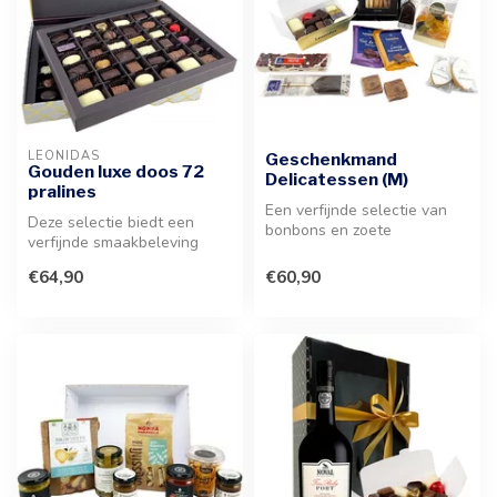
LEONIDAS
Geschenkmand
Gouden luxe doos 72
Delicatessen (M)
pralines
Een verfijnde selectie van
Deze selectie biedt een
bonbons en zoete
verfijnde smaakbeleving
lekkernijen, perfect als
voor de fijnproever die
verrassing ...
€64,90
€60,90
geniet v...