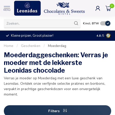
0
MENU
€
incl. BTW
Kleine prijzen, Groot plezier!
4.8
/5
Home
/
Geschenken
/
Moederdag
Moederdaggeschenken: Verras je
moeder met de lekkerste
Leonidas chocolade
Verras je moeder op Moederdag met een luxe geschenk van
Leonidas. Ontdek onze verfijnde selectie pralines en bonbons,
verpakt in prachtige geschenkdozen voor een onvergetelijk
moment.
Filters