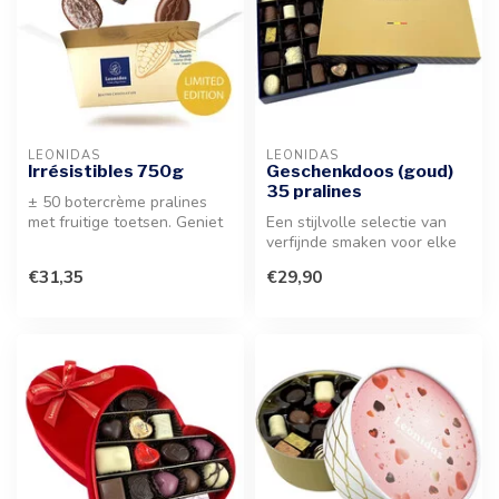
LEONIDAS
LEONIDAS
Irrésistibles 750g
Geschenkdoos (goud)
35 pralines
± 50 botercrème pralines
met fruitige toetsen. Geniet
Een stijlvolle selectie van
van een verfrissende selec...
verfijnde smaken voor elke
gelegenheid. Geniet van d...
€31,35
€29,90