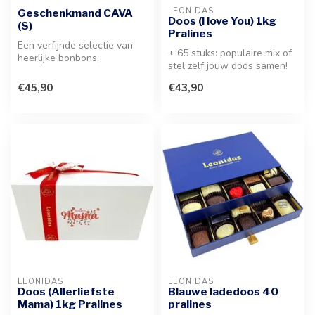
LEONIDAS
Geschenkmand CAVA
Doos (I love You) 1kg
(S)
Pralines
Een verfijnde selectie van
± 65 stuks: populaire mix of
heerlijke bonbons,
stel zelf jouw doos samen!
sprankelende CAVA en fijne
Ontdek deze sfeervolle v...
delicat...
€45,90
€43,90
LEONIDAS
LEONIDAS
Doos (Allerliefste
Blauwe ladedoos 40
Mama) 1kg Pralines
pralines