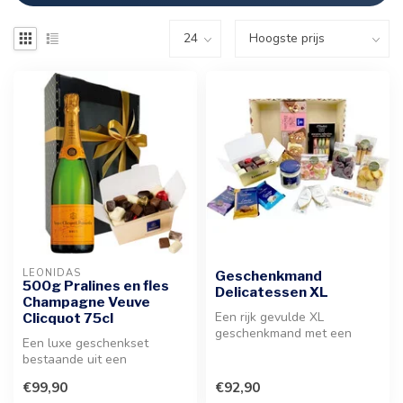
LEONIDAS
Geschenkmand
500g Pralines en fles
Delicatessen XL
Champagne Veuve
Een rijk gevulde XL
Clicquot 75cl
geschenkmand met een
Een luxe geschenkset
zorgvuldige selectie van
bestaande uit een
premium chocol...
assortiment premium
€99,90
€92,90
bonbons en een iconis...