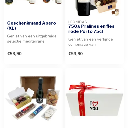
LEONIDAS
Geschenkmand Apero
750g Pralines en fles
(XL)
rode Porto 75cl
Geniet van een uitgebreide
Geniet van een verfijnde
selectie mediterrane
combinatie van
delicatessen. Deze rijk
hoogwaardige
gevulde ...
€53,90
€53,90
chocoladebonbons en een
kra...