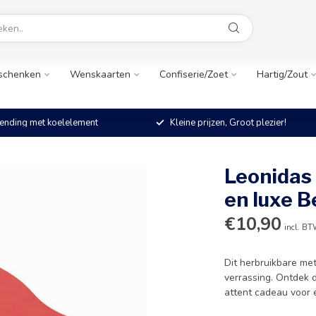
schenken
Wenskaarten
Confiserie/Zoet
Hartig/Zout
ending met koelelement
Kleine prijzen, Groot plezier!
Leonidas
en luxe B
€10,90
incl. B
Dit herbruikbare met
verrassing. Ontdek 
attent cadeau voor 