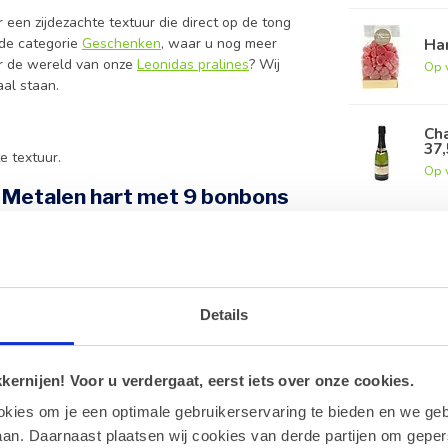
een zijdezachte textuur die direct op de tong
Ha
n de categorie
Geschenken
, waar u nog meer
ver de wereld van onze
Leonidas pralines
? Wij
Op 
al staan.
Ch
37,
e textuur.
Op 
 Metalen hart met 9 bonbons
h cadeau voor Valentijnsdag of andere liefdevolle
Details
en, bij voorkeur tussen de 15 en 18 graden
ernijen! Voor u verdergaat, eerst iets over onze cookies.
okies om je een optimale gebruikerservaring te bieden en we geb
an. Daarnaast plaatsen wij cookies van derde partijen om geper
 cacaoboter en hoogwaardige ingrediënten voor