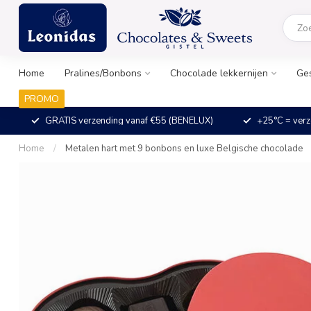
Home
Pralines/Bonbons
Chocolade lekkernijen
Ge
PROMO
GRATIS verzending vanaf €55 (BENELUX)
+25°C = verz
Home
/
Metalen hart met 9 bonbons en luxe Belgische chocolade