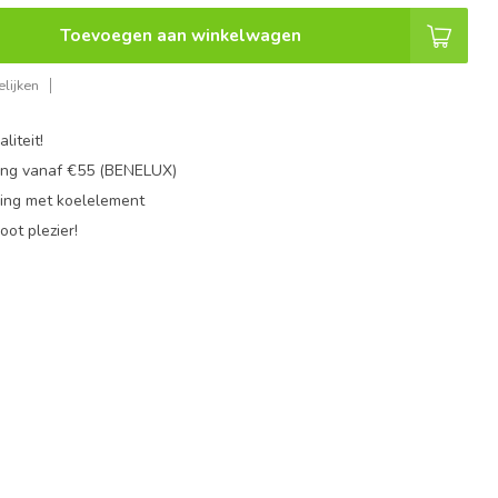
Toevoegen aan winkelwagen
lijken
liteit!
ing vanaf €55 (BENELUX)
ing met koelelement
oot plezier!