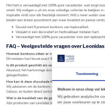
Het hart is vervaardigd met 100% pure cacaoboter, wat zorgt voor 
smelt. Wij nodigen u uit om onze volledige collectie te bekijken i
inspiratie vindt voor elk feestelijk moment. Wilt u meer weten o
bieden een breed assortiment aan waar kwaliteit en passie centra
Gevuld met 9 premium bonbons van topkwaliteit.
Verpakt in een decoratief en herbruikbaar metalen hart.
Vervaardigd met 100% pure cacaoboter voor een zijdezacht
FAQ – Veelgestelde vragen over Leonidas
Hoeveel bonbons zitten er in dit metalen hart?
Dit metalen hart bevat exact 9 heerlijke bonbons van Leonidas.
Is dit product geschikt als valentijnscadeau?
Absoluut, het hartvormige doosje is een zeer geliefd en romantisc
Toestemming
gelegenheden.
Hoe kan ik deze chocolade het beste bewaren?
Wij adviseren om de bonbons op een koele, droge plaats te bewar
Welkom in onze shop vol lekk
Celsius, en buiten direct zonlicht.
Wij gebruiken analytische co
Wat is de kwaliteit van de gebruikte chocolade?
om jouw voorkeuren op te sla
Alle producten van Leonidas worden vervaardigd met 100% pure