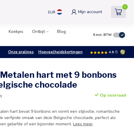
0
Mijn account
EUR
Koekjes
Ontbijt
Blog
€
incl. BTW
Onze pralines
Hoeveelheidskortingen
4.8
/5
 Metalen hart met 9 bonbons
elgische chocolade
Op voorraad
TW
alen hart bevat 9 bonbons en vormt een stijlvolle, romantische
de verfijnde smaak van deze Belgische chocolade, perfect als
een geliefde of een bijzonder moment.
Lees meer
.