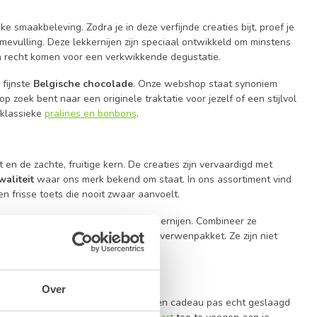
e smaakbeleving. Zodra je in deze verfijnde creaties bijt, proef je
mevulling. Deze lekkernijen zijn speciaal ontwikkeld om minstens
n recht komen voor een verkwikkende degustatie.
 fijnste
Belgische chocolade
. Onze webshop staat synoniem
 zoek bent naar een originele traktatie voor jezelf of een stijlvol
 klassieke
pralines en bonbons
.
en de zachte, fruitige kern. De creaties zijn vervaardigd met
aliteit
waar ons merk bekend om staat. In ons assortiment vind
en frisse toets die nooit zwaar aanvoelt.
 perfecte aanvulling op andere lekkernijen. Combineer ze
ladelekkernijen
voor een compleet verwenpakket. Ze zijn niet
fie of thee.
Over
ers assortiment. Wij begrijpen dat een cadeau pas echt geslaagd