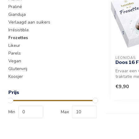
Praliné
Gianduja
Verlaagd aan suikers
Irrésistible
Frozettes
Likeur
Parels
LEONIDAS
Vegan
Doos 16 
Glutenvrij
Ervaar een 
Koosjer
traktatie me
lekkernijen.
€9,90
Prijs
Min
Max