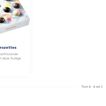
Frozettes
verfrissende
t deze fruitige
 Voor de ultieme...
Toon
1
-
1
van 1