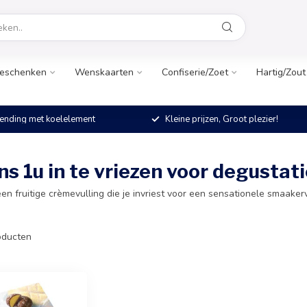
eschenken
Wenskaarten
Confiserie/Zoet
Hartig/Zout
ending met koelelement
Kleine prijzen, Groot plezier!
ns 1u in te vriezen voor degustat
n fruitige crèmevulling die je invriest voor een sensationele smaakerva
ducten