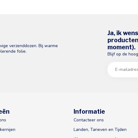
Ja, ik wen
producten 
evige verzenddozen. Bij warme
moment).
lerende folie.
Blijf op de hoo
eën
Informatie
ons
Contacteer ons
kernijen
Landen, Tarieven en Tijden