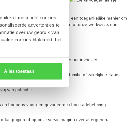
e mogelijkheid om een mooie
wenskaart
toe te voegen aan je
ruiken functionele cookies
ardagen tot relatiegeschenken. Het is een toegankelijke manier om
hebben over ingrediënten, allergenen of onze werkwijze, dan
sonaliseerde advertenties te
ormatie over uw gebruik van
paalde cookies blokkeert, het
aat ze voor consumptie minstens één uur invriezen.
Alles toestaan
keuze als attentie voor vrienden, familie of zakelijke relaties.
rij van palmolie.
es en bonbons voor een gevarieerde chocoladebeleving.
productpagina of op onze servicepagina over allergenen.