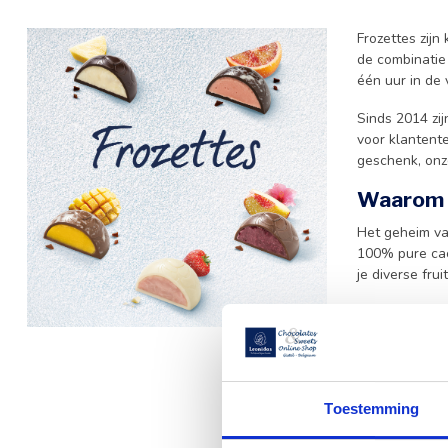
Frozettes zijn 
de combinatie 
één uur in de
Sinds 2014 zij
voor klantente
geschenk, onz
Waarom k
Het geheim van
100% pure cac
je diverse fru
Voor wie op z
eenvoudig me
alleen heerlijk
Kwaliteit
Toestemming
Wanneer je ki