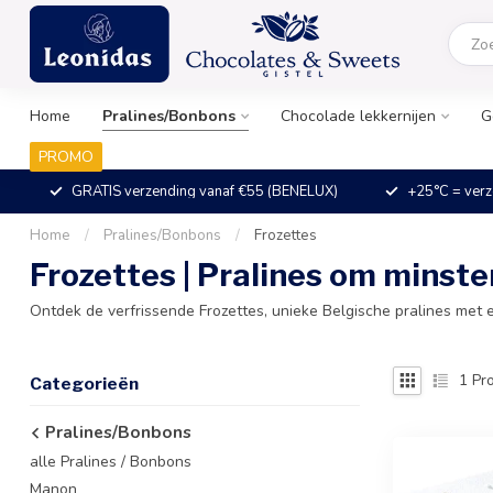
Home
Pralines/Bonbons
Chocolade lekkernijen
G
PROMO
GRATIS verzending vanaf €55 (BENELUX)
+25°C = verz
Home
/
Pralines/Bonbons
/
Frozettes
Frozettes | Pralines om minste
Ontdek de verfrissende Frozettes, unieke Belgische pralines met ee
1
Pro
Categorieën
Pralines/Bonbons
alle Pralines / Bonbons
Manon