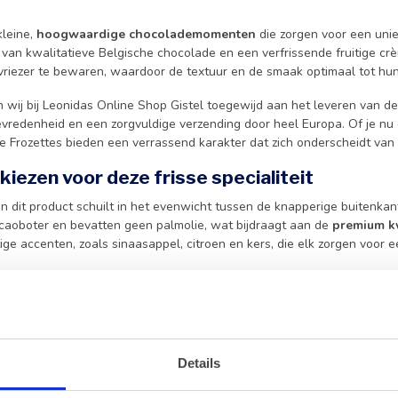
kleine,
hoogwaardige chocolademomenten
die zorgen voor een uniek
van kwalitatieve Belgische chocolade en een verfrissende fruitige crè
 vriezer te bewaren, waardoor de textuur en de smaak optimaal tot hu
n wij bij Leonidas Online Shop Gistel toegewijd aan het leveren van de
vredenheid en een zorgvuldige verzending door heel Europa. Of je nu op
e Frozettes bieden een verrassend karakter dat zich onderscheidt van
iezen voor deze frisse specialiteit
 dit product schuilt in het evenwicht tussen de knapperige buitenkant 
aoboter en bevatten geen palmolie, wat bijdraagt aan de
premium kw
itige accenten, zoals sinaasappel, citroen en kers, die elk zorgen voor e
oek is naar variatie in de snoeptrommel, vormen deze chocolaatjes een
t een doosje
orangettes
of ontdek onze uitgebreide selectie aan
choco
 als dessert, maar dienen ook als een stijlvolle afsluiter bij een kop kof
 en service bij Leonidas Gistel
Details
est voor onze webshop, kies je voor een persoonlijke service en een v