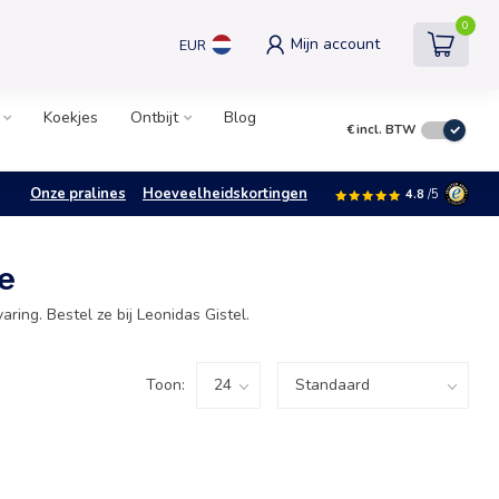
0
Mijn account
EUR
Koekjes
Ontbijt
Blog
€
incl. BTW
Onze pralines
Hoeveelheidskortingen
4.8
/5
ie
ring. Bestel ze bij Leonidas Gistel.
Toon: