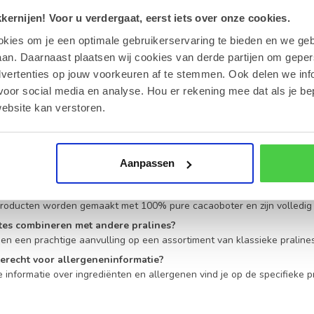
t zorg is geselecteerd. Daarom bieden wij naast onze chocolade ook d
ar wij je persoonlijke boodschap op een etiket voor je aanbrengen.
ernijen! Voor u verdergaat, eerst iets over onze cookies.
okies om je een optimale gebruikerservaring te bieden en we geb
sende chocoladecreaties
zijn ideaal voor elke gelegenheid, van verja
en met de verfijning van onze
Belgische chocolade
. Mocht je vragen 
an. Daarnaast plaatsen wij cookies van derde partijen om geper
d voor je klaar via onze klantenservice.
dvertenties op jouw voorkeuren af te stemmen. Ook delen we inf
voor social media en analyse. Hou er rekening mee dat als je be
elgestelde vragen over Frozettes
ebsite kan verstoren.
Frozettes bewaren?
 smaak en textuur te ervaren, bewaar je de Frozettes in de vriezer. L
s geschikt als geschenk?
Aanpassen
 hun elegante uitstraling en verfrissende smaak zijn ze een uitstekende 
e chocolaatjes palmolie?
producten worden gemaakt met 100% pure cacaoboter en zijn volledig v
ttes combineren met andere pralines?
men een prachtige aanvulling op een assortiment van klassieke pralin
terecht voor allergeneninformatie?
 informatie over ingrediënten en allergenen vind je op de specifieke 