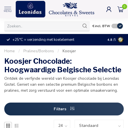
0
MENU
€
incl. BTW
+25°C = verzending met koelelement
Kleine prijz
4.8
/5
Home
/
Pralines/Bonbons
/
Koosjer
Koosjer Chocolade:
Hoogwaardige Belgische Selectie
Ontdek de verfijnde wereld van Koosjer chocolade bij Leonidas
Gistel. Geniet van een selectie premium Belgische bonbons en
pralines, met zorg verstuurd voor een optimale smaakervaring.
Filters