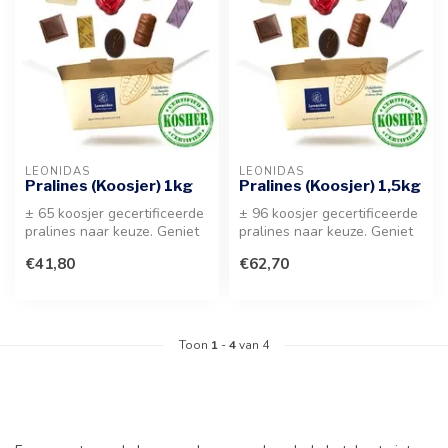
LEONIDAS
LEONIDAS
Pralines (Koosjer) 1kg
Pralines (Koosjer) 1,5kg
± 65 koosjer gecertificeerde
± 96 koosjer gecertificeerde
pralines naar keuze. Geniet
pralines naar keuze. Geniet
van een heerlijke selec...
van een ruime selectie ...
€41,80
€62,70
Toon
1
-
4
van 4