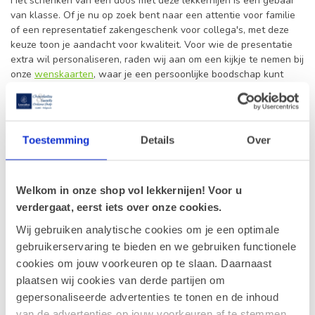
Het schenken van een doos met deze lekkernijen is een gebaar
van klasse. Of je nu op zoek bent naar een attentie voor familie
of een representatief zakengeschenk voor collega's, met deze
keuze toon je aandacht voor kwaliteit. Voor wie de presentatie
extra wil personaliseren, raden wij aan om een kijkje te nemen bij
onze
wenskaarten
, waar je een persoonlijke boodschap kunt
toevoegen aan je bestelling. Onze passie voor
Belgische
chocolade
vertaalt zich in een constante zorg voor versheid,
zodat elke bestelling in topconditie bij je aankomt.
Toestemming
Details
Over
Service en vakmanschap sinds 2014
Bij Leonidas Gistel staat de tevredenheid van de klant centraal.
Wij begrijpen dat je bij het bestellen van chocolade rekent op
Welkom in onze shop vol lekkernijen! Voor u
een snelle en veilige levering. Ons team werkt dagelijks met
verdergaat, eerst iets over onze cookies.
passie om ervoor te zorgen dat jouw favoriete
bonbons
en
pralines met de grootste zorg worden ingepakt en verstuurd. Het
Wij gebruiken analytische cookies om je een optimale
is onze missie om momenten van geluk te creëren, of dat nu thuis
gebruikerservaring te bieden en we gebruiken functionele
is of op de werkvloer. Heb je vragen over onze producten of wil
cookies om jouw voorkeuren op te slaan. Daarnaast
je advies bij je keuze? Wij staan altijd klaar om je verder te
plaatsen wij cookies van derde partijen om
helpen met onze expertise.
gepersonaliseerde advertenties te tonen en de inhoud
van de advertenties op jouw voorkeuren af te stemmen.
Door te kiezen voor onze online shop geniet je van de voordelen