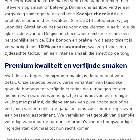
Een verantwoorde keuze maken voor chocolade betekent niet
inleveren op smaak of beleving. Binnen ons aanbod vind je een
zorgvuldig samengestelde collectie
Koosjer chocolade
die
uitblinkt in puurheid en kwaliteit. Sinds 2014 selecteren wij bij
Leonidas Gistel enkel het beste voor onze klanten, waarbij we de
rijke traditie van de Belgische chocolatier combineren met een
persoonlijke service. Elke bonbon en praline in dit assortiment is
vervaardigd met
100% pure cacaoboter
, wat zorgt voor een
zijdezachte textuur en een intense smaak die smelt op de tong.
Premium kwaliteit en verfijnde smaken
Wat deze categorie zo bijzonder maakt, is de aandacht voor
detail. Onze selectie bevat diverse varianten, van klassieke
gevulde bonbons tot verfijnde creaties die uitnodigen tot een
moment van pure verwennerij. Of je nu houdt van een romige
vulling met
praliné
, de diepe smaak van pure chocolade of de
verfijning van een delicate ganache; er is voor iedere fijnproever
een passend assortiment. We vermijden het gebruik van palmolie
volledig, waardoor de natuurlijke aroma's van de hoogwaardige
ingrediënten optimaal tot hun recht komen.