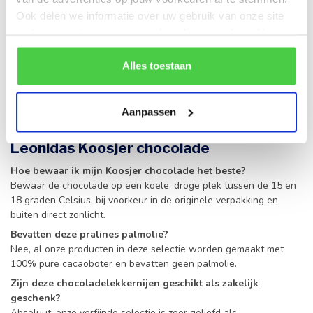
van een lokale speciaalzaak met het gemak van een moderne
Ook delen we informatie over uw gebruik van onze site
webshop. Wij hechten veel waarde aan transparantie en
met onze partners voor social media en analyse. Hou er
kwaliteit, wat je terugziet in de zorgvuldige samenstelling van
rekening mee dat als je bepaalde cookies blokkeert, het
onze
Koosjer selectie
. Laat je verrassen door de verfijnde
de correcte werking van de website kan verstoren.
Alles toestaan
smaken en de ongeëvenaarde kwaliteit die onze producten
bieden. Bestel vandaag nog en ervaar zelf waarom zoveel
klanten ons vertrouwen voor hun chocoladegeschenken.
Aanpassen
FAQ – Veelgestelde vragen over
Leonidas Koosjer chocolade
Hoe bewaar ik mijn Koosjer chocolade het beste?
Bewaar de chocolade op een koele, droge plek tussen de 15 en
18 graden Celsius, bij voorkeur in de originele verpakking en
buiten direct zonlicht.
Bevatten deze pralines palmolie?
Nee, al onze producten in deze selectie worden gemaakt met
100% pure cacaoboter en bevatten geen palmolie.
Zijn deze chocoladelekkernijen geschikt als zakelijk
geschenk?
Absoluut, onze verfijnde selectie is zeer geliefd als