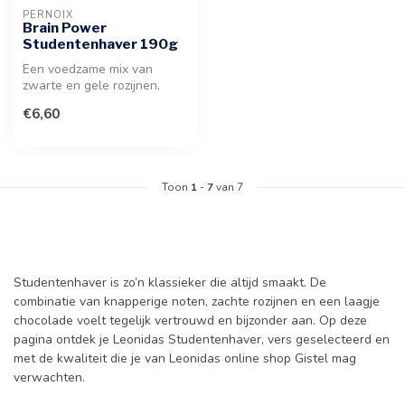
PERNOIX
Brain Power
Studentenhaver 190g
Een voedzame mix van
zwarte en gele rozijnen,
walnoten, cashewnoten,
€6,60
brazilnoten...
Toon
1
-
7
van 7
Studentenhaver is zo’n klassieker die altijd smaakt. De
combinatie van knapperige noten, zachte rozijnen en een laagje
chocolade voelt tegelijk vertrouwd en bijzonder aan. Op deze
pagina ontdek je Leonidas Studentenhaver, vers geselecteerd en
met de kwaliteit die je van Leonidas online shop Gistel mag
verwachten.