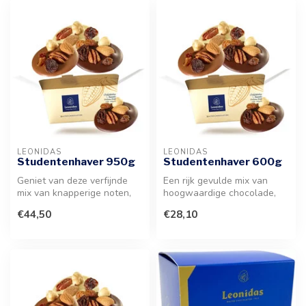
LEONIDAS
LEONIDAS
Studentenhaver 950g
Studentenhaver 600g
Geniet van deze verfijnde
Een rijk gevulde mix van
mix van knapperige noten,
hoogwaardige chocolade,
gedroogde vruchten en
knapperige noten en
€44,50
€28,10
hoogwa...
gedroogde v...