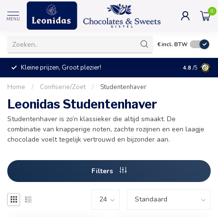
0
MENU
€
incl. BTW
Kleine prijzen, Groot plezier!
4.8
/5
Home
/
Confiserie/Zoet
/
Studentenhaver
Leonidas Studentenhaver
Studentenhaver is zo’n klassieker die altijd smaakt. De
combinatie van knapperige noten, zachte rozijnen en een laagje
chocolade voelt tegelijk vertrouwd en bijzonder aan.
Filters