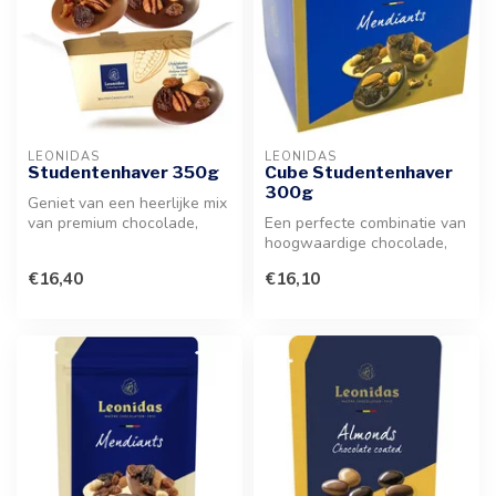
LEONIDAS
LEONIDAS
Studentenhaver 350g
Cube Studentenhaver
300g
Geniet van een heerlijke mix
van premium chocolade,
Een perfecte combinatie van
knapperige noten en
hoogwaardige chocolade,
gedroogd...
knapperige noten en
€16,40
€16,10
gedroogd...