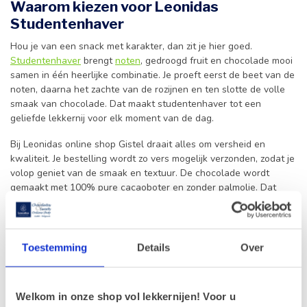
Waarom kiezen voor Leonidas
Studentenhaver
Hou je van een snack met karakter, dan zit je hier goed.
Studentenhaver
brengt
noten
, gedroogd fruit en chocolade mooi
samen in één heerlijke combinatie. Je proeft eerst de beet van de
noten, daarna het zachte van de rozijnen en ten slotte de volle
smaak van chocolade. Dat maakt studentenhaver tot een
geliefde lekkernij voor elk moment van de dag.
Bij Leonidas online shop Gistel draait alles om versheid en
kwaliteit. Je bestelling wordt zo vers mogelijk verzonden, zodat je
volop geniet van de smaak en textuur. De chocolade wordt
gemaakt met 100% pure cacaoboter en zonder palmolie. Dat
proef je meteen. Zoek je graag wat afwisseling, dan ontdek je in
dezelfde sfeer ook chocolade rozijnen, chocolade amandelen,
chocolade hazelnoten en andere fijne
confiserie
.
Toestemming
Details
Over
Een heerlijke klassieker voor elk
genietmoment
Welkom in onze shop vol lekkernijen! Voor u
Studentenhaver met chocolade voelt tegelijk huiselijk en verfijnd