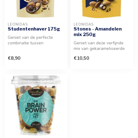
LEONIDAS
LEONIDAS
Studentenhaver 175g
Stones - Amandelen
mix 250g
Geniet van de perfecte
combinatie tussen
Geniet van deze verfijnde
hoogwaardige chocolade en
mix van gekarameliseerde
knapperige no...
amandelen, omhuld met een
€8,90
€10,50
rij...