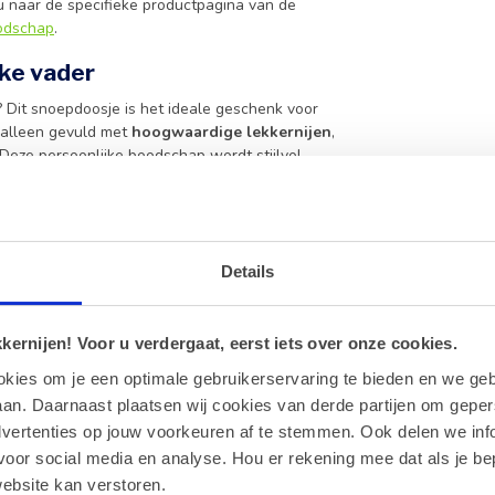
 u naar de specifieke productpagina van de
odschap
.
lke vader
 Dit snoepdoosje is het ideale geschenk voor
t alleen gevuld met
hoogwaardige lekkernijen
,
Deze persoonlijke boodschap wordt stijlvol
 blijvende herinnering wordt aan uw attentie. Of
 te bedanken, met dit doosje zit u altijd goed.
alines
om het verrassingseffect nog groter te
Details
er is voor ieder wat wils. Dankzij de compacte
den. Kies uw favoriete vulling en verras de
enk
dat niet alleen het oog streelt, maar vooral de
ernijen! Voor u verdergaat, eerst iets over onze cookies.
okies om je een optimale gebruikerservaring te bieden en we geb
n het deksel.
an. Daarnaast plaatsen wij cookies van derde partijen om geper
dvertenties op jouw voorkeuren af te stemmen. Ook delen we inf
voor social media en analyse. Hou er rekening mee dat als je be
ebsite kan verstoren.