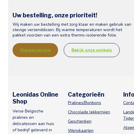
Uw bestelling, onze prioriteit!
Wij maken uw bestelling met zorg klaar en maken gebruik van
stevige verzenddozen. Bij warme temperaturen wordt het
pakket voorzien van een extra thermo-isolerende folie.
Klantenservice
Bekijk onze winkels
Leonidas Online
Categorieën
Inf
Shop
Pralines/Bonbons
Conta
Verse Belgische
Chocolade lekkernijen
Lande
pralines en
Tijde
Geschenken
delicatessen aan huis
Alge
of bedrijf geleverd in
Wenskaarten