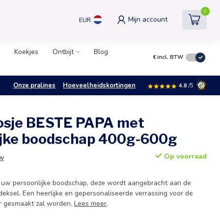
0
Mijn account
EUR
Koekjes
Ontbijt
Blog
€
incl. BTW
Onze pralines
Hoeveelheidskortingen
4.8
/5
osje BESTE PAPA met
ijke boodschap 400g-600g
Op voorraad
TW
 uw persoonlijke boodschap, deze wordt aangebracht aan de
deksel. Een heerlijke en gepersonaliseerde verrassing voor de
er gesmaakt zal worden.
Lees meer
.