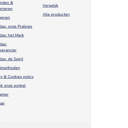
enden &
Vergelijk
urneren
Alle producten
genen
das: onze Pralines
das: het Merk
das:
verancier
das: de Spirit
almethoden
cy & Cookies policy
k onze winkel
aimer
map