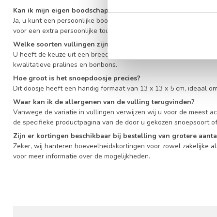
Kan ik mijn eigen boodschap toevoegen aan het snoepdoosje
Ja, u kunt een persoonlijke boodschap opgeven die wij zorgvuldig
voor een extra persoonlijke touch.
Welke soorten vullingen zijn beschikbaar voor dit doosje?
U heeft de keuze uit een breed assortiment, waaronder Haribo sno
kwalitatieve pralines en bonbons.
Hoe groot is het snoepdoosje precies?
Dit doosje heeft een handig formaat van 13 x 13 x 5 cm, ideaal o
Waar kan ik de allergenen van de vulling terugvinden?
Vanwege de variatie in vullingen verwijzen wij u voor de meest a
de specifieke productpagina van de door u gekozen snoepsoort of 
Zijn er kortingen beschikbaar bij bestelling van grotere aant
Zeker, wij hanteren hoeveelheidskortingen voor zowel zakelijke a
voor meer informatie over de mogelijkheden.