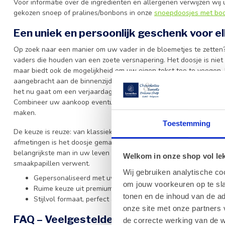
Voor informatie over de ingrediënten en allergenen verwijzen wij
gekozen snoep of pralines/bonbons in onze
snoepdoosjes met bo
Een uniek en persoonlijk geschenk voor e
Op zoek naar een manier om uw vader in de bloemetjes te zetten?
vaders die houden van een zoete versnapering. Het doosje is nie
maar biedt ook de mogelijkheid om uw eigen tekst toe te voegen. 
aangebracht aan de binnenzijde van het deksel, waardoor het een
het nu gaat om een verjaardag, Vaderdag of zomaar een moment om
Combineer uw aankoop eventueel met onze heerlijke
Leonidas pr
maken.
Toestemming
De keuze is reuze: van klassieke fruitgom tot verfijnde
bonbons
, 
afmetingen is het doosje gemakkelijk te overhandigen of te verzen
belangrijkste man in uw leven met een
gepersonaliseerd gesch
Welkom in onze shop vol lekk
smaakpapillen verwent.
Wij gebruiken analytische co
Gepersonaliseerd met uw eigen tekst aan de binnenkant va
om jouw voorkeuren op te sla
Ruime keuze uit premium snoepgoed en verfijnde pralines.
tonen en de inhoud van de a
Stijlvol formaat, perfect als attentie voor elke gelegenheid.
onze site met onze partners 
FAQ – Veelgestelde vragen
de correcte werking van de w