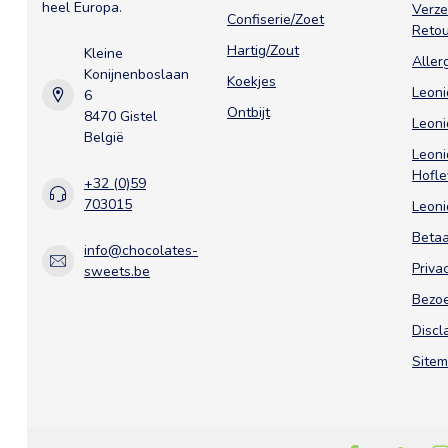
heel Europa.
Verz
Confiserie/Zoet
Reto
Hartig/Zout
Kleine
Aller
Konijnenboslaan
Koekjes
Leoni
6
Ontbijt
8470 Gistel
Leoni
België
Leoni
Hofle
+32 (0)59
703015
Leoni
Beta
info@chocolates-
Priva
sweets.be
Bezoe
Discl
Site