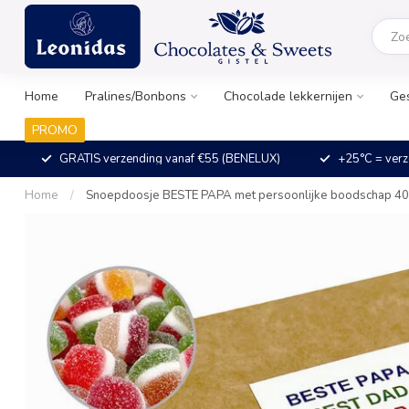
Home
Pralines/Bonbons
Chocolade lekkernijen
Ge
PROMO
GRATIS verzending vanaf €55 (BENELUX)
+25°C = verz
Home
/
Snoepdoosje BESTE PAPA met persoonlijke boodschap 4