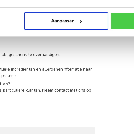
?
 aan de binnenzijde van het deksel aanbrengen
Aanpassen
epjes, Geldhof cuberdons, Joris snoepjes of onze
m als geschenk te overhandigen.
ctuele ingrediënten en allergeneninformatie naar
pralines.
allen?
ls particuliere klanten. Neem contact met ons op