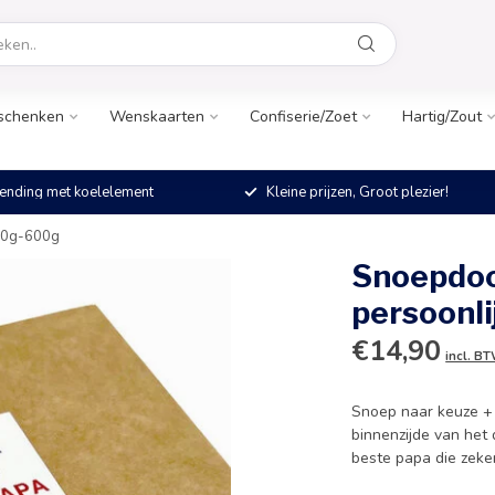
schenken
Wenskaarten
Confiserie/Zoet
Hartig/Zout
ending met koelelement
Kleine prijzen, Groot plezier!
00g-600g
Snoepdo
persoonl
€14,90
incl. B
Snoep naar keuze +
binnenzijde van het 
beste papa die zek