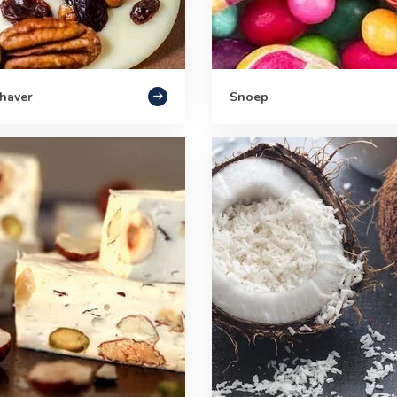
haver
Snoep