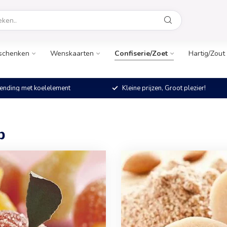
schenken
Wenskaarten
Confiserie/Zoet
Hartig/Zout
ending met koelelement
Kleine prijzen, Groot plezier!
p