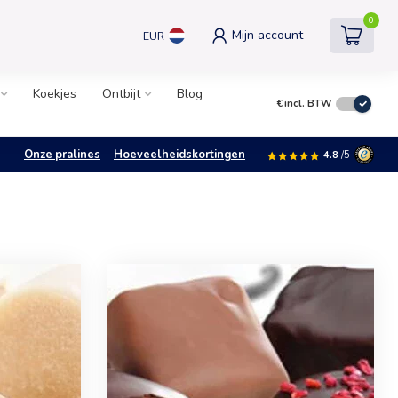
0
Mijn account
EUR
Koekjes
Ontbijt
Blog
€
incl. BTW
Onze pralines
Hoeveelheidskortingen
4.8
/5