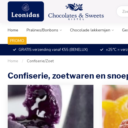
Home
Pralines/Bonbons
Chocolade lekkernijen
Ge
PROMO
GRATIS verzending vanaf €55 (BENELUX)
+25°C = verz
Home
/
Confiserie/Zoet
Confiserie, zoetwaren en snoe