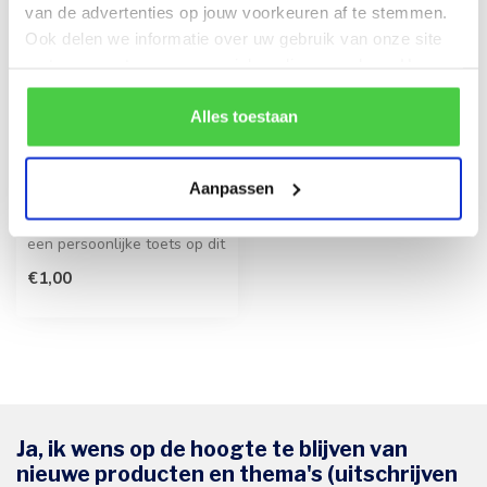
van de advertenties op jouw voorkeuren af te stemmen.
Ook delen we informatie over uw gebruik van onze site
met onze partners voor social media en analyse. Hou er
rekening mee dat als je bepaalde cookies blokkeert, het
de correcte werking van de website kan verstoren.
Alles toestaan
Wenskaart 'Sterkte'
Aanpassen
(7x7cm)
Jouw boodschap zorgt voor
een persoonlijke toets op dit
kaartje. Voeg een hartve...
€1,00
Ja, ik wens op de hoogte te blijven van
nieuwe producten en thema's (uitschrijven