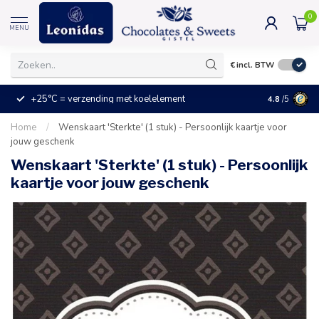
0
MENU
€
incl. BTW
+25°C = verzending met koelelement
Kleine prijz
4.8
/5
Home
/
Wenskaart 'Sterkte' (1 stuk) - Persoonlijk kaartje voor
jouw geschenk
Wenskaart 'Sterkte' (1 stuk) - Persoonlijk
kaartje voor jouw geschenk