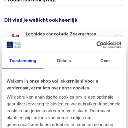
Dit vind je wellicht ook heerlijk
Leonidas chocolade Zeevruchten
500g
€20,90
Op voorraad
Toestemming
Details
Over
Leonidas Pralines 500g
€20,90
Op voorraad
Welkom in onze shop vol lekkernijen! Voor u
verdergaat, eerst iets over onze cookies.
Wij gebruiken analytische cookies om je een optimale
Recent bekeken
gebruikerservaring te bieden en we gebruiken functionele
cookies om jouw voorkeuren op te slaan. Daarnaast
plaatsen wij cookies van derde partijen om
gepersonaliseerde advertenties te tonen en de inhoud