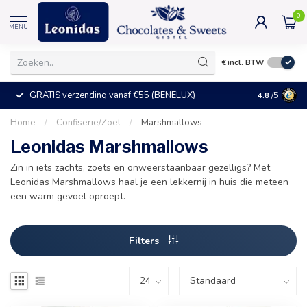
0
MENU
€
incl. BTW
GRATIS verzending vanaf €55 (BENELUX)
+25°C = ve
4.8
/5
Home
/
Confiserie/Zoet
/
Marshmallows
Leonidas Marshmallows
Zin in iets zachts, zoets en onweerstaanbaar gezelligs? Met
Leonidas Marshmallows haal je een lekkernij in huis die meteen
een warm gevoel oproept.
Filters