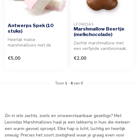
LEONIDAS
Antwerps Spek (10
Marshmallow Beertje
stuks)
(melkchocolade)
Heerlijk malse
Zachte marshmallow met
marshmallows met de
een verfijnde vanillesmaak,
gekende zoete smaak. Een
rijkelijk omhuld door een
verfijnde traktatie ...
€5,00
€2,00
laa...
Toon
1
-
6
van 6
Zin in iets zachts, zoets en onweerstaanbaar gezelligs? Met
Leonidas Marshmallows haal je een lekkernij in huis die meteen
een warm gevoel oproept. Elke hap is licht, luchtig en heerlijk
smeuïg. Precies het soort zoetigheid waar je graag even voor