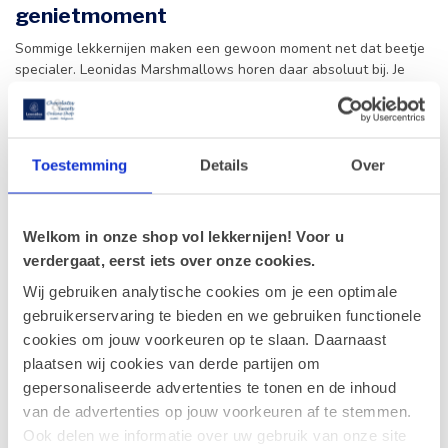
genietmoment
Sommige lekkernijen maken een gewoon moment net dat beetje
specialer. Leonidas Marshmallows horen daar absoluut bij. Je
geniet ervan tijdens een rustige avond thuis, bij een gezellige
koffiepauze of als kleine beloning tussendoor. Door hun zachte
textuur en toegankelijke smaak vallen ze bij veel mensen in de
smaak.
Toestemming
Details
Over
Ook als
cadeau
doen ze het bijzonder goed. Een doosje
marshmallows voelt spontaan, charmant en attent aan. Het is
een fijne keuze wanneer je iemand wil verrassen zonder te
Welkom in onze shop vol lekkernijen! Voor u
overdrijven. Combineer ze met chocolade tabletten, confiserie of
verdergaat, eerst iets over onze cookies.
Pralines
/
Bonbons
en je hebt in een handomdraai een
geschenk
Wij gebruiken analytische cookies om je een optimale
dat warmte en smaak uitstraalt.
gebruikerservaring te bieden en we gebruiken functionele
Versheid en kwaliteit uit een Belgische
cookies om jouw voorkeuren op te slaan. Daarnaast
speciaalzaak
plaatsen wij cookies van derde partijen om
gepersonaliseerde advertenties te tonen en de inhoud
Bij Leonidas online shop Gistel staat kwaliteit altijd centraal. Dat
van de advertenties op jouw voorkeuren af te stemmen.
merk je niet alleen aan onze chocolade en Pralines/Bonbons,
Ook delen we informatie over uw gebruik van onze site
maar ook aan de rest van het assortiment. We kiezen bewust