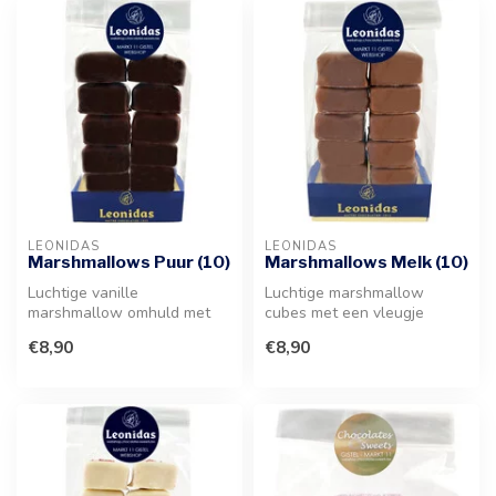
LEONIDAS
LEONIDAS
Marshmallows Puur (10)
Marshmallows Melk (10)
Luchtige vanille
Luchtige marshmallow
marshmallow omhuld met
cubes met een vleugje
een dikke laag pure
vanille, royaal omhuld met
€8,90
€8,90
chocolade. Een verfi...
een laagje...