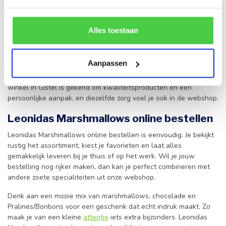
voor producten die passen bij onze passie voor verfijnde
met onze partners voor social media en analyse. Hou er
zoetigheden en een verzorgde presentatie.
rekening mee dat als je bepaalde cookies blokkeert, het
de correcte werking van de website kan verstoren.
Alles toestaan
Wanneer je Leonidas Marshmallows bestelt, kies je voor een
Belgische speciaalzaak met liefde voor smaak en oog voor
service. We zorgen ervoor dat je bestelling zo vers mogelijk
Aanpassen
vertrekt. Daardoor kan je met vertrouwen iets lekkers bestellen
voor jezelf, voor je gezin of als cadeau voor iemand anders. Onze
winkel in Gistel is gekend om kwaliteitsproducten en een
persoonlijke aanpak, en diezelfde zorg voel je ook in de webshop.
Leonidas Marshmallows online bestellen
Leonidas Marshmallows online bestellen is eenvoudig. Je bekijkt
rustig het assortiment, kiest je favorieten en laat alles
gemakkelijk leveren bij je thuis of op het werk. Wil je jouw
bestelling nog rijker maken, dan kan je perfect combineren met
andere zoete specialiteiten uit onze webshop.
Denk aan een mooie mix van marshmallows, chocolade en
Pralines/Bonbons voor een geschenk dat echt indruk maakt. Zo
maak je van een kleine
attentie
iets extra bijzonders. Leonidas