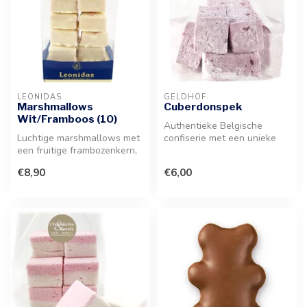
LEONIDAS
GELDHOF
Marshmallows
Cuberdonspek
Wit/Framboos (10)
Authentieke Belgische
Luchtige marshmallows met
confiserie met een unieke
een fruitige frambozenkern,
frambozensmaak. Geniet van
omhuld door een verfijnde ...
deze ...
€8,90
€6,00