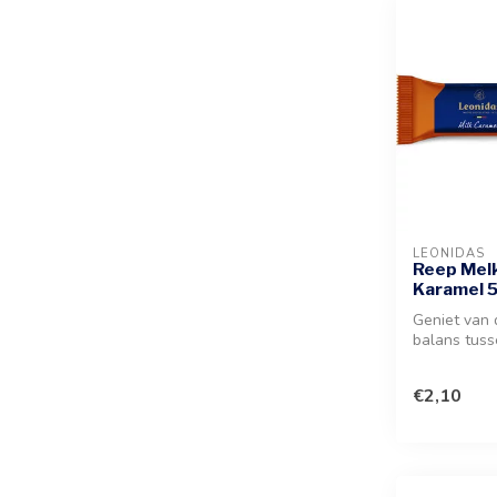
LEONIDAS
Reep Melk
Karamel 
Geniet van 
balans tuss
melkchocola
vulling ...
€2,10