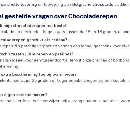
onze
snelle levering
en toewijding aan
Belgische chocolade
traditie,
el gestelde vragen over Chocoladerepen
k mijn chocoladerepen het beste?
colade op een koele, droge plaats tussen de 15 en 18 graden, uit dire
hocoladerepen geschikt als cadeau?
e repen zijn prachtig verpakt en vormen een ideaal geschenk voor elk
rschil tussen jullie repen en pralines?
 zijn ideaal voor een tussendoortje, terwijl onze pralines of bonbons
kervaring.
e extra bescherming toe bij warm weer?
buitentemperatuur 25 graden of hoger bereikt, voegen wij een koelele
en eigen selectie maken?
sonaliseerde selectie verwijzen wij u graag naar onze ballotins, waar