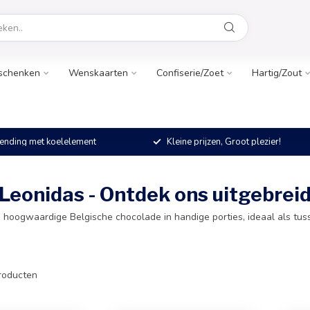
schenken
Wenskaarten
Confiserie/Zoet
Hartig/Zout
ending met koelelement
Kleine prijzen, Groot plezier!
eonidas - Ontdek ons uitgebrei
hoogwaardige Belgische chocolade in handige porties, ideaal als tusse
roducten