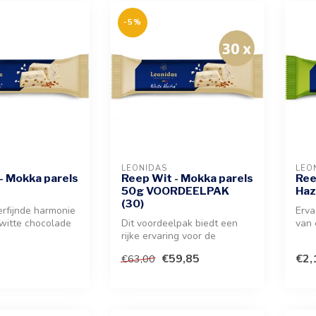
-5%
LEONIDAS
LEO
- Mokka parels
Reep Wit - Mokka parels
Ree
50g VOORDEELPAK
Haz
(30)
erfijnde harmonie
Erva
witte chocolade
Dit voordeelpak biedt een
van 
se smaak van ...
rijke ervaring voor de
haze
koffieliefhebber met 30
door
€59,85
€2,
€63,00
individ...