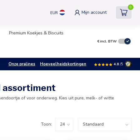
0
Mijn account
EUR
Premium Koekjes & Biscuits
€
incl. BTW
Onze pralines
Hoeveelheidskortingen
4.8
/5
d assortiment
ndoortje of voor onderweg. Kies uit pure, melk- of witte
Toon: