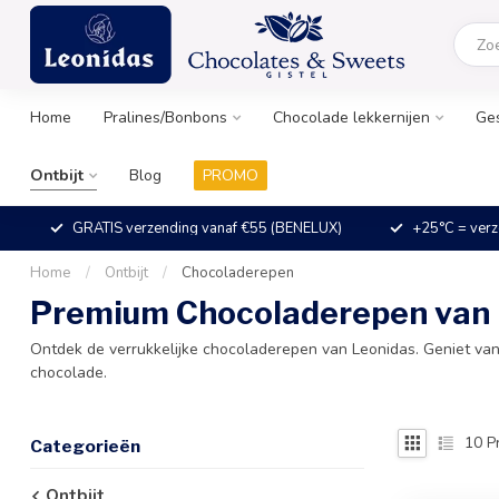
Home
Pralines/Bonbons
Chocolade lekkernijen
Ge
Ontbijt
Blog
PROMO
GRATIS verzending vanaf €55 (BENELUX)
+25°C = verz
Home
/
Ontbijt
/
Chocoladerepen
Premium Chocoladerepen van L
Ontdek de verrukkelijke chocoladerepen van Leonidas. Geniet van 
chocolade.
10
P
Categorieën
Ontbijt