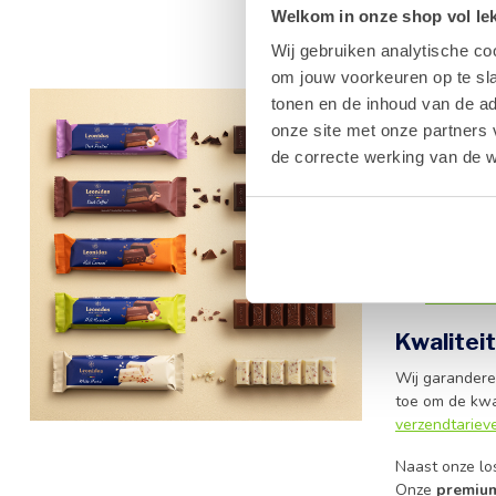
Welkom in onze shop vol lekk
Wij gebruiken analytische co
om jouw voorkeuren op te sla
Geniet v
tonen en de inhoud van de a
onze site met onze partners 
Wanneer u op 
de correcte werking van de w
we dat kwalit
geeft aan een 
smaak past.
Onze repen zij
wenskaart
om 
van
alle Leoni
Kwaliteit
Wij garandere
toe om de kwa
verzendtariev
Naast onze lo
Onze
premiu