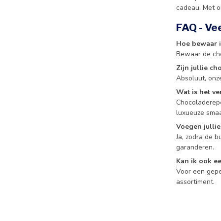
cadeau. Met 
FAQ - Ve
Hoe bewaar i
Bewaar de cho
Zijn jullie c
Absoluut, onz
Wat is het ve
Chocoladerepen
luxueuze smaa
Voegen julli
Ja, zodra de 
garanderen.
Kan ik ook e
Voor een geper
assortiment.