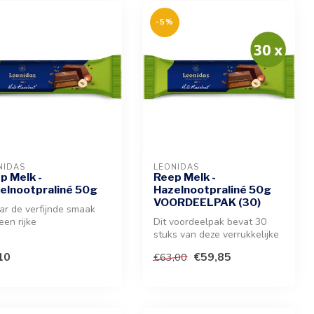
-5%
NIDAS
LEONIDAS
p Melk -
Reep Melk -
elnootpraliné 50g
Hazelnootpraliné 50g
VOORDEELPAK (30)
ar de verfijnde smaak
een rijke
Dit voordeelpak bevat 30
lnootpraliné omhuld
stuks van deze verrukkelijke
 romige melk...
lekkernij. Ervaar de combi...
10
€59,85
€63,00