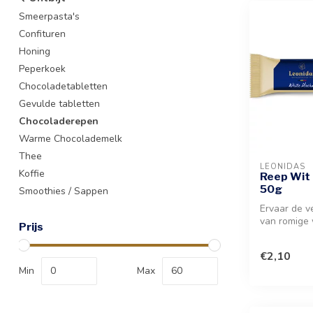
Smeerpasta's
Confituren
Honing
Peperkoek
Chocoladetabletten
Gevulde tabletten
Chocoladerepen
Warme Chocolademelk
Thee
LEONIDAS
Koffie
Reep Wit 
50g
Smoothies / Sappen
Ervaar de v
van romige 
Prijs
en de inten
€2,10
Min
Max