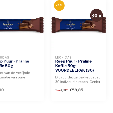
-5%
NIDAS
LEONIDAS
p Puur - Praliné
Reep Puur - Praliné
fie 50g
Koffie 50g
VOORDEELPAK (30)
et van de verfijnde
inatie van pure
Dit voordelige pakket bevat
olade met een zachte
30 individuele repen. Geniet
e-pral...
van een intense combina...
10
€59,85
€63,00