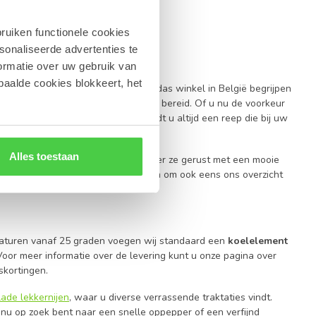
ruiken functionele cookies
sonaliseerde advertenties te
oladerepen
ormatie over uw gebruik van
paalde cookies blokkeert, het
en
de perfecte keuze. Bij onze Leonidas winkel in België begrijpen
chocolade
die met passie en zorg is bereid. Of u nu de voorkeur
chocolade, in ons assortiment vindt u altijd een reep die bij uw
Alles toestaan
end als een kleine attentie. Combineer ze gerust met een mooie
een grotere variëteit, raden wij aan om ook eens ons overzicht
eren.
raturen vanaf 25 graden voegen wij standaard een
koelelement
Voor meer informatie over de levering kunt u onze pagina over
skortingen.
ade lekkernijen
, waar u diverse verrassende traktaties vindt.
 nu op zoek bent naar een snelle oppepper of een verfijnd