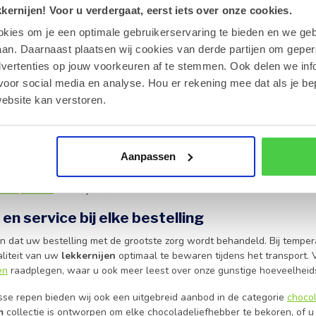
ernijen! Voor u verdergaat, eerst iets over onze cookies.
okies om je een optimale gebruikerservaring te bieden en we geb
an. Daarnaast plaatsen wij cookies van derde partijen om geper
an de ultieme smaak van onze premium choc
dvertenties op jouw voorkeuren af te stemmen. Ook delen we inf
voor social media en analyse. Hou er rekening mee dat als je be
zoek bent naar een moment van puur geluk, zijn onze
chocoladerep
ebsite kan verstoren.
eit voorop staat. Daarom bieden wij een selectie van
hoogwaardige 
klassieke melkchocolade, een intense pure variant of een romige witte 
Aanpassen
n niet alleen heerlijk voor eigen consumptie, maar dienen ook uitstek
uw geschenk persoonlijk te maken. Voor klanten die op zoek zijn naar 
das pralines
te bekijken, waar u zelf uw favoriete bonbons kunt select
 en service bij elke bestelling
n dat uw bestelling met de grootste zorg wordt behandeld. Bij tempe
liteit van uw
lekkernijen
optimaal te bewaren tijdens het transport. 
en
raadplegen, waar u ook meer leest over onze gunstige hoeveelheid
sse repen bieden wij ook een uitgebreid aanbod in de categorie
chocol
m
collectie is ontworpen om elke chocoladeliefhebber te bekoren, of u