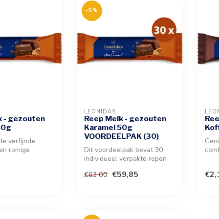
-5%
LEONIDAS
LEO
 - gezouten
Reep Melk - gezouten
Ree
50g
Karamel 50g
Kof
VOORDEELPAK (30)
de verfijnde
Geni
en romige
Dit voordeelpak bevat 30
comb
de en een rijke
individueel verpakte repen
choc
met een rijke vulling van ge...
koffi
€59,85
€2,
€63,00