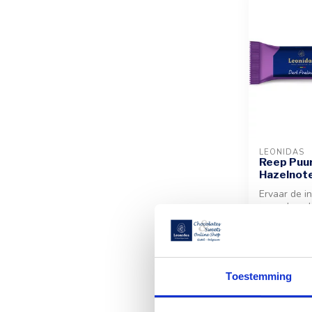
LEONIDAS
Reep Puur
Hazelnot
Ervaar de i
pure choco
romige vulli
en...
€2,10
Toestemming