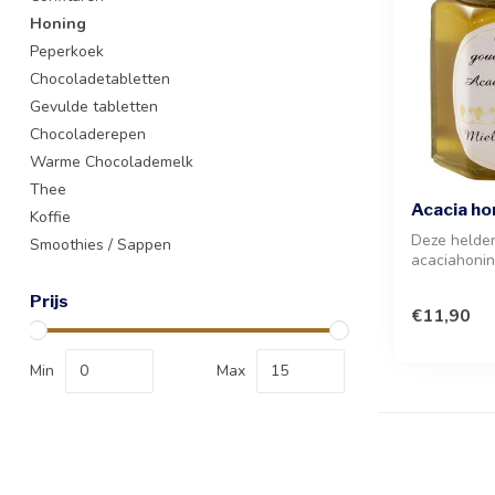
Honing
Peperkoek
Chocoladetabletten
Gevulde tabletten
Chocoladerepen
Warme Chocolademelk
Thee
Acacia ho
Koffie
Deze helder
Smoothies / Sappen
acaciahonin
verfijnde, 
...
Prijs
€11,90
Min
Max