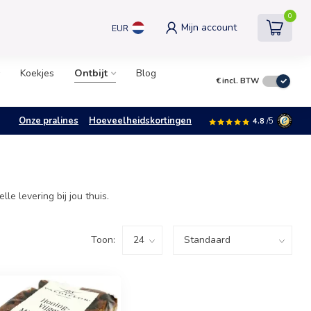
0
Mijn account
EUR
Koekjes
Ontbijt
Blog
€
incl. BTW
Onze pralines
Hoeveelheidskortingen
4.8
/5
e levering bij jou thuis.
Toon: