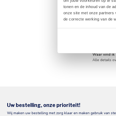
om jouw voorkeuren op te sla
Ja, wij selec
tonen en de inhoud van de a
Kan ik honin
onze site met onze partners 
Absoluut, hon
de correcte werking van de w
Hoe wordt de
Bij temperatu
te behouden.
Kan ik een g
Zeker, u kunt
Waar vind ik
Alle details o
Uw bestelling, onze prioriteit!
Wij maken uw bestelling met zorg klaar en maken gebruik van st