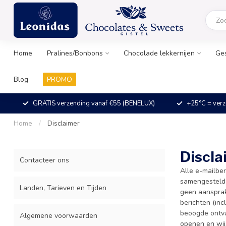
Home
Pralines/Bonbons
Chocolade lekkernijen
Ge
Blog
PROMO
GRATIS verzending vanaf €55 (BENELUX)
+25°C = verz
Home
/
Disclaimer
Discla
Contacteer ons
Alle e-mailber
samengesteld.
Landen, Tarieven en Tijden
geen aansprak
berichten (inc
beoogde ontvan
Algemene voorwaarden
openen en wij