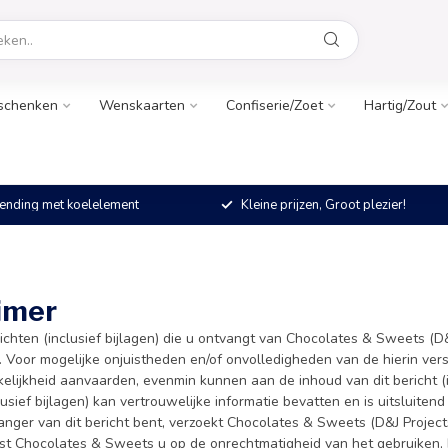
schenken
Wenskaarten
Confiserie/Zoet
Hartig/Zout
ending met koelelement
Kleine prijzen, Groot plezier!
imer
ichten (inclusief bijlagen) die u ontvangt van Chocolates & Sweets (D&
 Voor mogelijke onjuistheden en/of onvolledigheden van de hierin ver
elijkheid aanvaarden, evenmin kunnen aan de inhoud van dit bericht (
lusief bijlagen) kan vertrouwelijke informatie bevatten en is uitsluite
ger van dit bericht bent, verzoekt Chocolates & Sweets (D&J Projects 
st Chocolates & Sweets u op de onrechtmatigheid van het gebruiken, ko