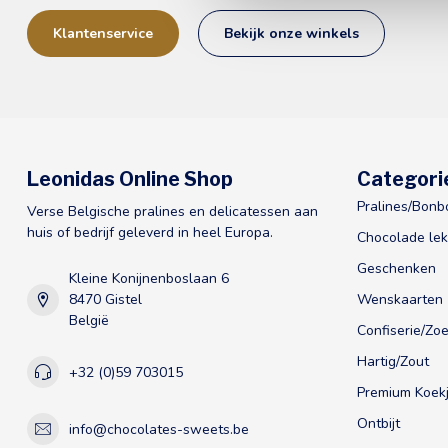
Klantenservice
Bekijk onze winkels
Leonidas Online Shop
Categori
Pralines/Bonb
Verse Belgische pralines en delicatessen aan
huis of bedrijf geleverd in heel Europa.
Chocolade lek
Geschenken
Kleine Konijnenboslaan 6
8470 Gistel
Wenskaarten
België
Confiserie/Zoe
Hartig/Zout
+32 (0)59 703015
Premium Koekj
Ontbijt
info@chocolates-sweets.be