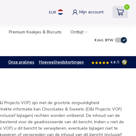
0
Mijn account
EUR
Premium Koekjes & Biscuits
Ontbijt
€
incl. BTW
Onze pralines
Hoeveelheidskortingen
4.8
/5
J Projects VOF) zijn met de grootste zorgvuldigheid
strekte informatie kan Chocolates & Sweets (D&J Projects VOF)
inclusief bijlagen) rechten worden ontleend. De inhoud van de
nd bestemd voor de geadresseerde van dit bericht. Indien u niet de
VOF) u dit bericht te verwijderen, eventuele bijlagen niet te
piëren of verspreiden van de inhoud van dit bericht (inclusief