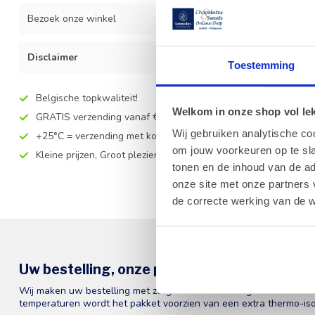
Bezoek onze winkel
Disclaimer
Toestemming
Belgische topkwaliteit!
Welkom in onze shop vol lekk
GRATIS verzending vanaf €55 (BENELUX)
Wij gebruiken analytische co
+25°C = verzending met koelelement
om jouw voorkeuren op te sla
Kleine prijzen, Groot plezier!
tonen en de inhoud van de a
onze site met onze partners 
de correcte werking van de w
Uw bestelling, onze prioriteit!
Wij maken uw bestelling met zorg klaar en maken gebruik van st
temperaturen wordt het pakket voorzien van een extra thermo-iso