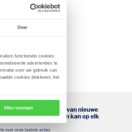
Over
ruiken functionele cookies
sonaliseerde advertenties te
ormatie over uw gebruik van
paalde cookies blokkeert, het
Alles toestaan
s op de hoogte te blijven van nieuwe
en thema's (uitschrijven kan op elk
gte over onze laatste acties