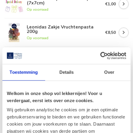
(7x7cm)
€1,00
Op voorraad
Leonidas Zakje Vruchtenpasta
200g
€8,50
Op voorraad
Geldhof Zakje 15 Cuberdons
€8,50
Op voorraad
Toestemming
Details
Over
Leonidas Zakje Marsepein
Fruitkorf 200g
€9,90
Welkom in onze shop vol lekkernijen! Voor u
Op voorraad
verdergaat, eerst iets over onze cookies.
Wij gebruiken analytische cookies om je een optimale
gebruikerservaring te bieden en we gebruiken functionele
Recent bekeken
cookies om jouw voorkeuren op te slaan. Daarnaast
plaatsen wij cookies van derde partijen om