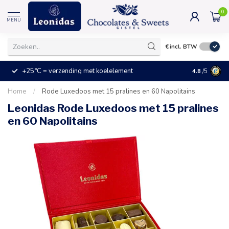
0
MENU
€
incl. BTW
+25°C = verzending met koelelement
Kleine prijz
4.8
/5
Home
/
Rode Luxedoos met 15 pralines en 60 Napolitains
Leonidas Rode Luxedoos met 15 pralines
en 60 Napolitains