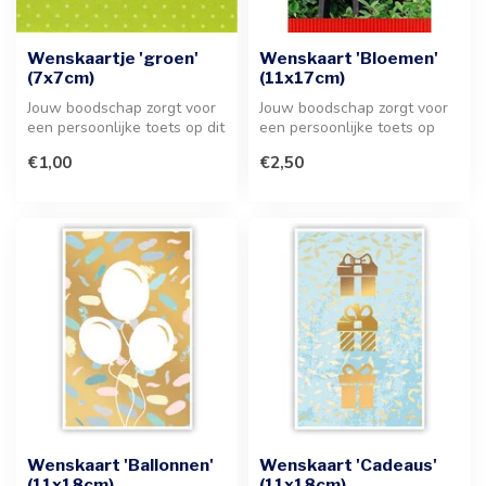
Wenskaartje 'groen'
Wenskaart 'Bloemen'
(7x7cm)
(11x17cm)
Jouw boodschap zorgt voor
Jouw boodschap zorgt voor
een persoonlijke toets op dit
een persoonlijke toets op
groene wenskaartje. Voeg...
deze wenskaart met
€1,00
€2,50
bloemenpr...
Wenskaart 'Ballonnen'
Wenskaart 'Cadeaus'
(11x18cm)
(11x18cm)