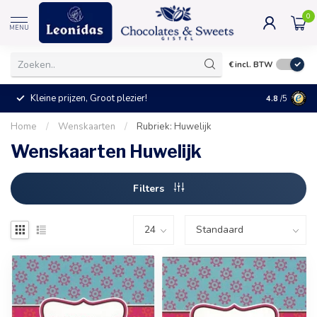
0
MENU
€
incl. BTW
Kleine prijzen, Groot plezier!
4.8
/5
Home
/
Wenskaarten
/
Rubriek: Huwelijk
Wenskaarten Huwelijk
Filters