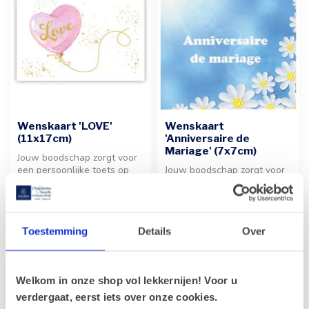
Wenskaart 'LOVE'
Wenskaart
(11x17cm)
'Anniversaire de
Mariage' (7x7cm)
Jouw boodschap zorgt voor
een persoonlijke toets op
Jouw boodschap zorgt voor
deze elegante wenskaart
een persoonlijke toets op
met ...
deze stijlvolle kaart. Voeg ...
€2,50
€1,00
Toestemming
Details
Over
Welkom in onze shop vol lekkernijen! Voor u
verdergaat, eerst iets over onze cookies.