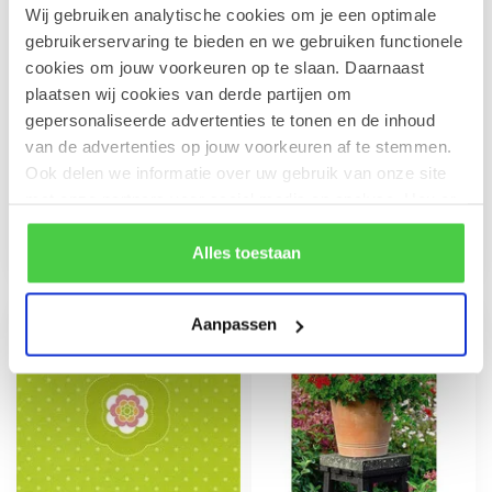
Wij gebruiken analytische cookies om je een optimale
gebruikerservaring te bieden en we gebruiken functionele
cookies om jouw voorkeuren op te slaan. Daarnaast
plaatsen wij cookies van derde partijen om
gepersonaliseerde advertenties te tonen en de inhoud
Wenskaart
Wenskaartje 'hartjes'
van de advertenties op jouw voorkeuren af te stemmen.
'Madeliefjes' (7x7cm)
(7x7cm)
Ook delen we informatie over uw gebruik van onze site
Jouw boodschap zorgt voor
Jouw boodschap zorgt voor
met onze partners voor social media en analyse. Hou er
een persoonlijke toets op dit
een persoonlijke toets bij elk
rekening mee dat als je bepaalde cookies blokkeert, het
subtiele kaartje. Uw per...
geschenk. Dit kleine ka...
€1,00
€1,00
de correcte werking van de website kan verstoren.
Alles toestaan
Aanpassen