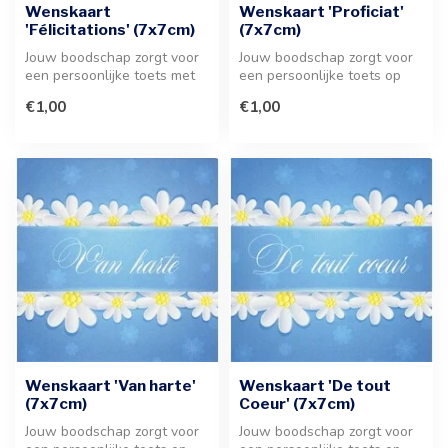
Wenskaart
Wenskaart 'Proficiat'
'Félicitations' (7x7cm)
(7x7cm)
Jouw boodschap zorgt voor
Jouw boodschap zorgt voor
een persoonlijke toets met
een persoonlijke toets op
dit stijlvolle kaartje van ...
deze stijlvolle wenskaart. E...
€1,00
€1,00
Wenskaart 'Van harte'
Wenskaart 'De tout
(7x7cm)
Coeur' (7x7cm)
Jouw boodschap zorgt voor
Jouw boodschap zorgt voor