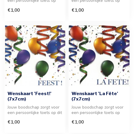
een persoonlijke toets op
een persoonlijke toets op
deze wenskaart. Uw
deze stijlvolle wenskaart. D...
€1,00
€1,00
persoonli...
Wenskaart 'Feest!'
Wenskaart 'La Fête'
(7x7cm)
(7x7cm)
Jouw boodschap zorgt voor
Jouw boodschap zorgt voor
een persoonlijke toets op dit
een persoonlijke toets op
feestelijke kaartje. De ...
deze stijlvolle wenskaart.
€1,00
€1,00
H...