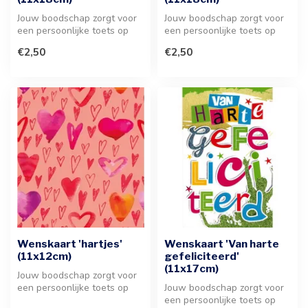
Jouw boodschap zorgt voor
Jouw boodschap zorgt voor
een persoonlijke toets op
een persoonlijke toets op
deze feestelijke wenskaart
deze stijlvolle wenskaart
€2,50
€2,50
m...
va...
Wenskaart 'hartjes'
Wenskaart 'Van harte
(11x12cm)
gefeliciteerd'
(11x17cm)
Jouw boodschap zorgt voor
een persoonlijke toets op
Jouw boodschap zorgt voor
deze wenskaart met
een persoonlijke toets op