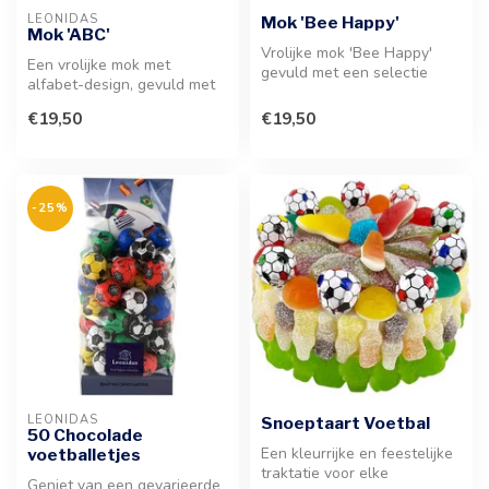
LEONIDAS
Mok 'Bee Happy'
Mok 'ABC'
Vrolijke mok 'Bee Happy'
Een vrolijke mok met
gevuld met een selectie
alfabet-design, gevuld met
heerlijke chocolade of
een selectie pralines of
confiser...
€19,50
€19,50
bonbons...
-25%
LEONIDAS
Snoeptaart Voetbal
50 Chocolade
Een kleurrijke en feestelijke
voetballetjes
traktatie voor elke
Geniet van een gevarieerde