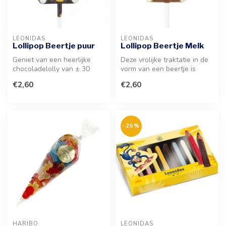
LEONIDAS
LEONIDAS
Lollipop Beertje puur
Lollipop Beertje Melk
Geniet van een heerlijke
Deze vrolijke traktatie in de
chocoladelolly van ± 30
vorm van een beertje is
gram in de vorm van een
gemaakt van premium
€2,60
€2,60
beertje...
Belgis...
-25%
HARIBO
LEONIDAS