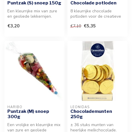
Puntzak (S) snoep 150g
Chocolade potloden
Een kleurrijke mix van zure
8 kleurrijke chocolade
en geoliede lekkernijen.
potloden voor de creatieve
Ideaal als vrolijke traktat...
fijnproever. Gemaakt van
€3,20
€5,35
€7,10
hoogw...
HARIBO
LEONIDAS
Puntzak (M) snoep
Chocolademunten
300g
250g
Een vrolijke en kleurrijke mix
± 36 stuks munten van
van zure en geoliede
heerlijke melkchocolade.