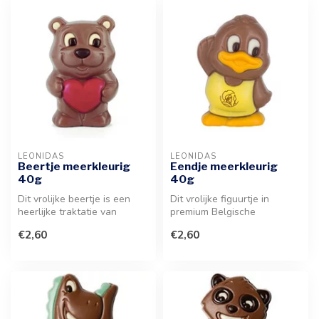
LEONIDAS
LEONIDAS
Beertje meerkleurig
Eendje meerkleurig
40g
40g
Dit vrolijke beertje is een
Dit vrolijke figuurtje in
heerlijke traktatie van
premium Belgische
Belgische makelij. Het
chocolade is een heerlijke
€2,60
€2,60
figuu...
traktatie...