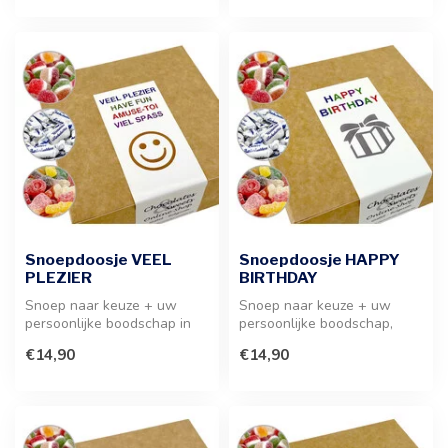
Snoepdoosje VEEL
Snoepdoosje HAPPY
PLEZIER
BIRTHDAY
Snoep naar keuze + uw
Snoep naar keuze + uw
persoonlijke boodschap in
persoonlijke boodschap,
dit doosje van 13 x 13 x 5
deze wordt aangebracht
€14,90
€14,90
cm. E...
aan de binn...