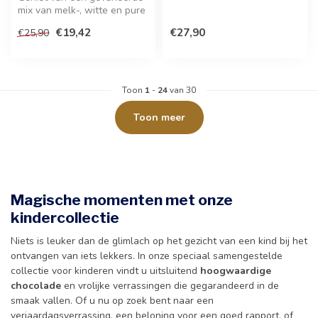
voetbalfanaat. Deze vrolijke
mix van melk-, witte en pure
c...
chocolade in een feestel...
€19,42
€27,90
€25,90
Toon
1
-
24
van 30
Toon meer
Magische momenten met onze
kindercollectie
Niets is leuker dan de glimlach op het gezicht van een kind bij het
ontvangen van iets lekkers. In onze speciaal samengestelde
collectie voor kinderen vindt u uitsluitend
hoogwaardige
chocolade
en vrolijke verrassingen die gegarandeerd in de
smaak vallen. Of u nu op zoek bent naar een
verjaardagsverrassing, een beloning voor een goed rapport, of