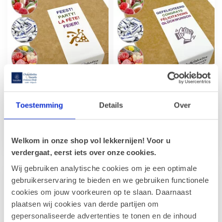
Snoepdoosje FEEST!
Snoepdoosje
GEFELICITEERD
Toestemming
Details
Over
Snoep naar keuze + uw
persoonlijke boodschap,
Snoep naar keuze + uw
deze wordt aangebracht op
persoonlijke boodschap aan
de wensk...
de binnenzijde van het
€14,90
€14,90
Welkom in onze shop vol lekkernijen! Voor u
doosje. ...
verdergaat, eerst iets over onze cookies.
Wij gebruiken analytische cookies om je een optimale
gebruikerservaring te bieden en we gebruiken functionele
cookies om jouw voorkeuren op te slaan. Daarnaast
plaatsen wij cookies van derde partijen om
gepersonaliseerde advertenties te tonen en de inhoud