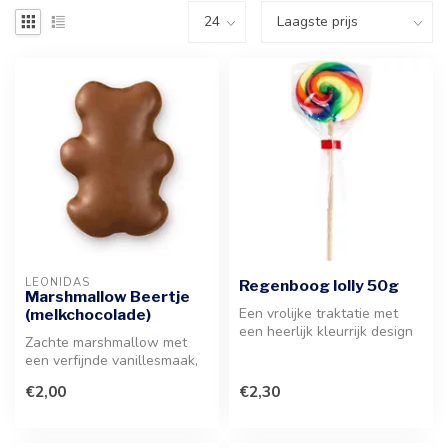
LEONIDAS
Regenboog lolly 50g
Marshmallow Beertje
Een vrolijke traktatie met
(melkchocolade)
een heerlijk kleurrijk design
Zachte marshmallow met
en een verfrissende sma...
een verfijnde vanillesmaak,
rijkelijk omhuld door een
€2,00
€2,30
laa...