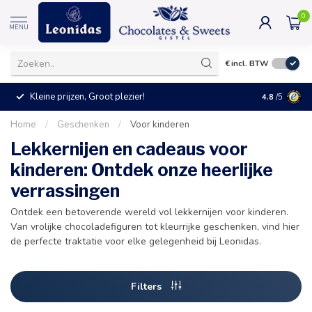
0
MENU
€
incl. BTW
Kleine prijzen, Groot plezier!
4.8
/5
Home
/
Geschenken
/
Voor kinderen
Lekkernijen en cadeaus voor
kinderen: Ontdek onze heerlijke
verrassingen
Ontdek een betoverende wereld vol lekkernijen voor kinderen.
Van vrolijke chocoladefiguren tot kleurrijke geschenken, vind hier
de perfecte traktatie voor elke gelegenheid bij Leonidas.
Filters