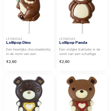
LEONIDAS
LEONIDAS
Lollipop Dino
Lollipop Panda
Een heerlijke chocoladelolly
Een vrolijke traktatie in de
in de vorm van een
vorm van een schattige
dinosaurus, vervaardigd uit
panda. Gemaakt van
€2,60
€2,60
prem...
heerlijke...