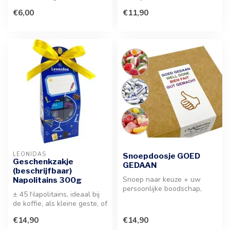
lekkernijen. Deze traktatie ...
Deze verrukkelijke munten
€6,00
€11,90
uit mel...
LEONIDAS
Snoepdoosje GOED
Geschenkzakje
GEDAAN
(beschrijfbaar)
Snoep naar keuze + uw
Napolitains 300g
persoonlijke boodschap,
± 45 Napolitains, ideaal bij
deze wordt aangebracht
de koffie, als kleine geste, of
aan de binn...
om een persoonlijke...
€14,90
€14,90