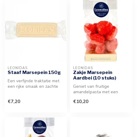
LEONIDAS
LEONIDAS
Staaf Marsepein 150g
Zakje Marsepein
Aardbei (10 stuks)
Een verfijnde traktatie met
een rijke smaak en zachte
Geniet van fruitige
textuur die heerlijk smelt...
amandelpasta met een
verfijnde aardbeiensmaak en
€7,20
€10,20
suikerglins...