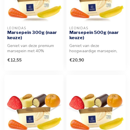
LEONIDAS
LEONIDAS
Marsepein 300g (naar
Marsepein 500g (naar
keuze)
keuze)
Geniet van deze premium
Geniet van deze
marsepein met 40%
hoogwaardige marsepein,
amandelen. Een verfijnde
bereid met een rijke
€12,55
€20,90
zoete lekkern...
hoeveelheid amandel...