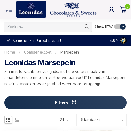
0
MENU
€
incl. BTW
Kleine prijzen, Groot plezier!
4.8
/5
Home
/
Confiserie/Zoet
/
Marsepein
Leonidas Marsepein
Zin in iets zachts en verfijnds, met die volle smaak van
amandelen die meteen vertrouwd aanvoelt? Leonidas Marsepein
is zo’n klassieker waar je altijd weer naar teruggrijpt.
Filters