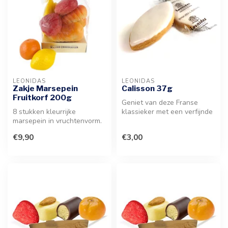
LEONIDAS
LEONIDAS
Zakje Marsepein
Calisson 37g
Fruitkorf 200g
Geniet van deze Franse
8 stukken kleurrijke
klassieker met een verfijnde
marsepein in vruchtenvorm.
amandelsmaak en gekonfijt
Een hoogwaardige traktatie
fr...
€9,90
€3,00
met e...