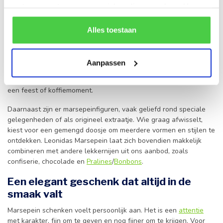
met onze partners voor social media en analyse. Hou er
Welke soorten marsepein vind je hier?
rekening mee dat als je bepaalde cookies blokkeert, het
In deze categorie vind je verschillende soorten marsepein, elk
de correcte werking van de website kan verstoren.
Alles toestaan
met een eigen uitstraling. Klassieke marsepeinbroodjes zijn een
vaste waarde voor wie houdt van pure eenvoud en een volle
amandelsmaak. De marsepein fruitjes springen dan weer in het
Aanpassen
oog door hun speelse vorm en kleurrijke afwerking. Ze doen het
bijzonder goed als
geschenk
en staan ook prachtig op tafel bij
een feest of koffiemoment.
Daarnaast zijn er marsepeinfiguren, vaak geliefd rond speciale
gelegenheden of als origineel extraatje. Wie graag afwisselt,
kiest voor een gemengd doosje om meerdere vormen en stijlen te
ontdekken. Leonidas Marsepein laat zich bovendien makkelijk
combineren met andere lekkernijen uit ons aanbod, zoals
confiserie, chocolade en
Pralines
/
Bonbons
.
Een elegant geschenk dat altijd in de
smaak valt
Marsepein schenken voelt persoonlijk aan. Het is een
attentie
met karakter, fijn om te geven en nog fijner om te krijgen. Voor