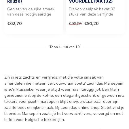
keuze)
VOORDEELPAK (32)
Geniet van de rijke smaak
Dit voordeelpak bevat 32
van deze hoogwaardige
stuks van deze verfijnde
marsepein. Een ware
Franse lekkernij. Geniet van
€62,70
€91,20
€96,00
traktatie vo...
d...
Toon
1
-
10
van 10
Zin in iets zachts en verfijnds, met die volle smaak van
amandelen die meteen vertrouwd aanvoelt? Leonidas Marsepein
is zo’n klassieker waar je altijd weer naar teruggrijpt. Een klein
genietmoment bij de koffie, een elegant geschenk of gewoon iets
lekkers voor jezelf: marsepein blijft onweerstaanbaar door zijn
zachte beet en rijke smaak. Bij Leonidas online shop Gistel vind je
Leonidas Marsepein zoals je het verwacht, vers, verzorgd en met
liefde voor Belgische lekkernijen.