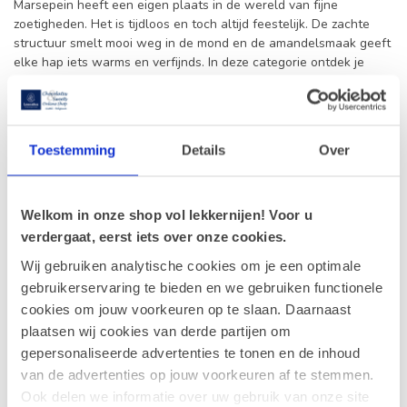
Marsepein heeft een eigen plaats in de wereld van fijne
zoetigheden. Het is tijdloos en toch altijd feestelijk. De zachte
structuur smelt mooi weg in de mond en de amandelsmaak geeft
elke hap iets warms en verfijnds. In deze categorie ontdek je
verschillende varianten die elk hun eigen charme hebben. Van
klassieke marsepeinbroodjes tot sierlijke figuren en decoratieve
fruitvormen: het zijn stuk voor stuk lekkernijen die mooi ogen en
nog beter smaken.
Toestemming
Details
Over
Waarom kiezen voor Leonidas Marsepein
Wie houdt van echte kwaliteit, proeft dat meteen. Leonidas
Welkom in onze shop vol lekkernijen! Voor u
Marsepein is geliefd om zijn zachte textuur en evenwichtige
verdergaat, eerst iets over onze cookies.
smaak, met amandel als hoofdrolspeler. Bij Leonidas online shop
Gistel selecteren we ons assortiment met zorg, zodat je altijd kan
Wij gebruiken analytische cookies om je een optimale
rekenen op verse producten en een verfijnde afwerking.
gebruikerservaring te bieden en we gebruiken functionele
cookies om jouw voorkeuren op te slaan. Daarnaast
Net zoals bij onze
Pralines/Bonbons
draait het ook hier om smaak
plaatsen wij cookies van derde partijen om
en beleving. Je bestelt niet zomaar iets zoets, maar een product
gepersonaliseerde advertenties te tonen en de inhoud
dat past binnen de Belgische traditie van fijne
confiserie
. Dat
maakt Leonidas Marsepein een mooie keuze voor wie graag
van de advertenties op jouw voorkeuren af te stemmen.
bewust kiest voor kwaliteit en authenticiteit.
Ook delen we informatie over uw gebruik van onze site