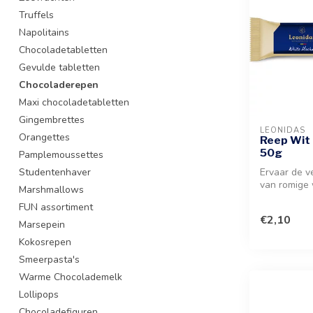
Truffels
Napolitains
Chocoladetabletten
Gevulde tabletten
Chocoladerepen
Maxi chocoladetabletten
Gingembrettes
LEONIDAS
Orangettes
Reep Wit 
50g
Pamplemoussettes
Studentenhaver
Ervaar de v
van romige 
Marshmallows
en de inten
FUN assortiment
€2,10
Marsepein
Kokosrepen
Smeerpasta's
Warme Chocolademelk
Lollipops
Chocoladefiguren