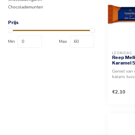
Chocolademunten
Prijs
Min
Max
LEONIDAS
Reep Melk
Karamel 
Geniet van 
balans tuss
melkchocola
vulling ...
€2,10