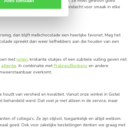
olade hoeft niet ingewikkeld te zijn. Ze moet gewoon goed
Alles toestaan
e proeft vakmanschap, traditie en aandacht voor smaak in elke
romig, dan blijft melkchocolade een heerlijke favoriet. Mag het
ocolade spreekt dan weer liefhebbers aan die houden van een
Repen met
noten
, krokante stukjes of een subtiele vulling geven net
s
attentie
. In combinatie met
Pralines/Bonbons
en andere
onweerstaanbaar overkomt.
e houdt van versheid en kwaliteit. Vanuit onze winkel in Gistel
 behandeld werd. Dat voel je niet alleen in de service, maar
anten of collega’s. Ze zijn stijlvol, toegankelijk en altijd welkom.
elemaal goed. Ook voor zakelijke bestellingen denken we graag met