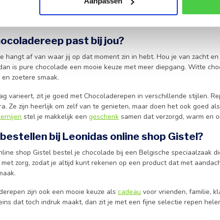
ust kiest, weet die pure ingrediënten extra te waarderen. Goede choc
Aanpassen
Net daarin schuilt de kracht van een echte Belgische chocoladereep. J
ocoladereep past bij jou?
 hangt af van waar jij op dat moment zin in hebt. Hou je van zacht en 
 dan is pure chocolade een mooie keuze met meer diepgang. Witte ch
 en zoetere smaak.
ag varieert, zit je goed met Chocoladerepen in verschillende stijlen. 
ra. Ze zijn heerlijk om zelf van te genieten, maar doen het ook goed al
ernijen
stel je makkelijk een
geschenk
samen dat verzorgd, warm en 
estellen bij Leonidas online shop Gistel?
nline shop Gistel bestel je chocolade bij een Belgische speciaalzaak di
et zorg, zodat je altijd kunt rekenen op een product dat met aandacht
maak.
erepen zijn ook een mooie keuze als
cadeau
voor vrienden, familie, kl
leins dat toch indruk maakt, dan zit je met een fijne selectie repen h