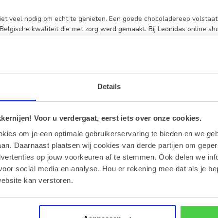
iet veel nodig om echt te genieten. Een goede chocoladereep volstaat
elgische kwaliteit die met zorg werd gemaakt. Bij Leonidas online sho
extuur en kraakverse kwaliteit. Dat maakt ze perfect voor een klein gen
n.
erepen voor elk genietmoment
n zijn geliefd omdat ze eenvoudig lijken, maar tegelijk zoveel smaak
Details
 zachte witte chocolade kan precies dat kleine geluksmoment brengen w
cht zijn samengesteld, zodat je altijd iets kiest dat echt bij jouw smaa
ernijen! Voor u verdergaat, eerst iets over onze cookies.
n grijpen graag naar een klassieke melkreep omdat die zo zacht en 
okies om je een optimale gebruikerservaring te bieden en we geb
ver voor pure chocolade met meer karakter. Er zijn ook Chocoladerepen
ts anders proeft. Zo wordt elke reep meer dan zomaar een zoete snack
an. Daarnaast plaatsen wij cookies van derde partijen om geper
dvertenties op jouw voorkeuren af te stemmen. Ook delen we inf
e chocolade met zorg gemaakt
voor social media en analyse. Hou er rekening mee dat als je be
Gistel draait alles om kwaliteit die je meteen proeft. Daarom worde
ebsite kan verstoren.
e. Dat zorgt voor een romige beet, een verfijnde smaak en die typisch
dt bovendien vers verzonden, zodat je thuis dezelfde kwaliteit ontvang