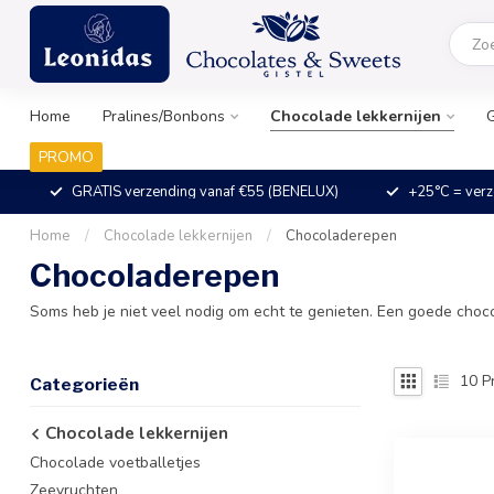
Home
Pralines/Bonbons
Chocolade lekkernijen
PROMO
GRATIS verzending vanaf €55 (BENELUX)
+25°C = verz
Home
/
Chocolade lekkernijen
/
Chocoladerepen
Chocoladerepen
Soms heb je niet veel nodig om echt te genieten. Een goede choc
10
P
Categorieën
Chocolade lekkernijen
Chocolade voetballetjes
Zeevruchten