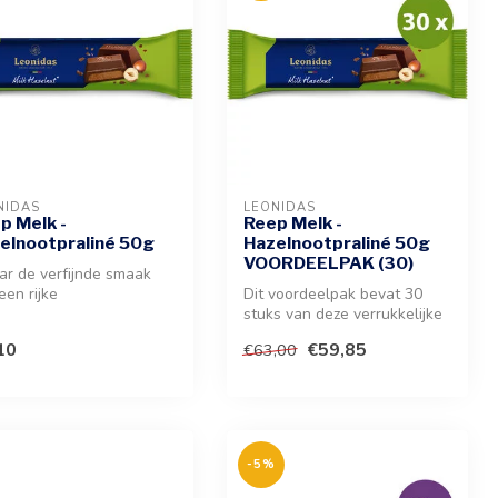
NIDAS
LEONIDAS
p Melk -
Reep Melk -
elnootpraliné 50g
Hazelnootpraliné 50g
VOORDEELPAK (30)
ar de verfijnde smaak
een rijke
Dit voordeelpak bevat 30
lnootpraliné omhuld
stuks van deze verrukkelijke
 romige melk...
lekkernij. Ervaar de combi...
10
€59,85
€63,00
-5%