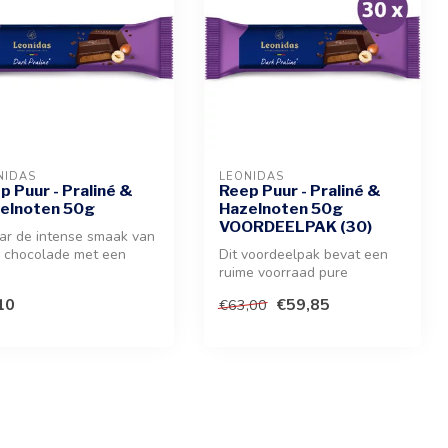
NIDAS
LEONIDAS
p Puur - Praliné &
Reep Puur - Praliné &
elnoten 50g
Hazelnoten 50g
VOORDEELPAK (30)
ar de intense smaak van
 chocolade met een
Dit voordeelpak bevat een
ge vulling van praliné
ruime voorraad pure
chocoladerepen met een
10
€59,85
€63,00
vulling van...