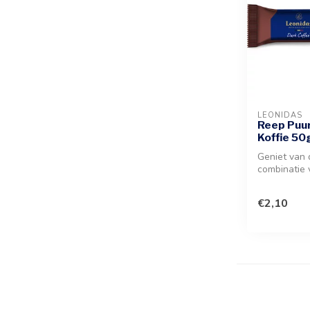
LEONIDAS
Reep Puur
Koffie 50
Geniet van 
combinatie 
chocolade 
koffie-pral...
€2,10