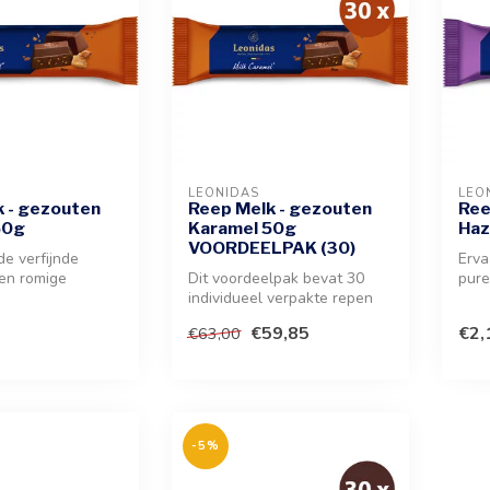
LEONIDAS
LEO
 - gezouten
Reep Melk - gezouten
Ree
50g
Karamel 50g
Haz
VOORDEELPAK (30)
de verfijnde
Erva
en romige
Dit voordeelpak bevat 30
pure
de en een rijke
individueel verpakte repen
romi
met een rijke vulling van ge...
en...
€59,85
€2,
€63,00
-5%