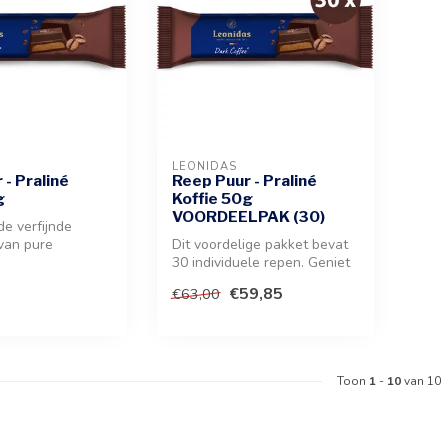
LEONIDAS
 - Praliné
Reep Puur - Praliné
g
Koffie 50g
VOORDEELPAK (30)
de verfijnde
van pure
Dit voordelige pakket bevat
met een zachte
30 individuele repen. Geniet
van een intense combina...
€59,85
€63,00
Toon
1
-
10
van 10