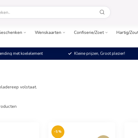
Geschenken
Wenskaarten
Confiserie/Zoet
Hartig/Zou
ending met koelelement
Kleine prijzen, Groot plezier!
oladereep volstaat.
roducten
-5%