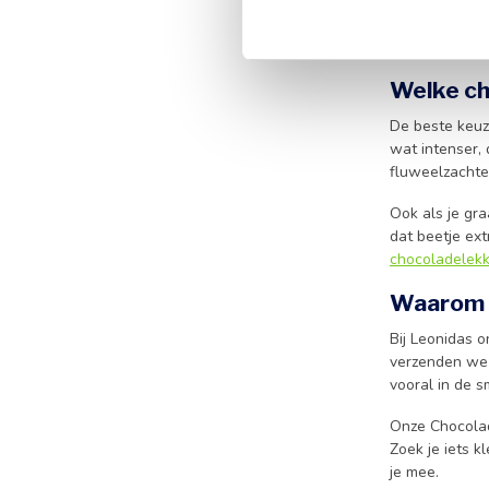
Wie graag bew
gemaakt zijn. 
hap.
Welke ch
De beste keuze
wat intenser,
fluweelzachte
Ook als je gra
dat beetje ext
chocoladelekk
Waarom b
Bij Leonidas o
verzenden we m
vooral in de s
Onze Chocolad
Zoek je iets k
je mee.