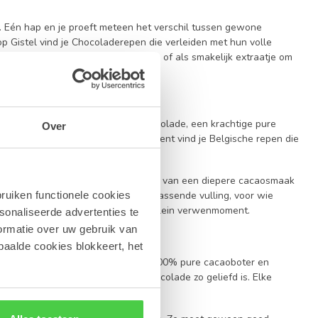
. Eén hap en je proeft meteen het verschil tussen gewone
p Gistel vind je Chocoladerepen die verleiden met hun volle
ietmoment tussendoor, bij de koffie of als smakelijk extraatje om
 kunnen bieden. Een romige melkchocolade, een krachtige pure
Over
aar je zin in hebt. In ons assortiment vind je Belgische repen die
k past.
toegankelijk is. Anderen houden net van een diepere cacaosmaak
ruiken functionele cookies
 met een krokante toets of een verrassende vulling, voor wie
 en krijgt ze het karakter van een klein verwenmoment.
sonaliseerde advertenties te
ormatie over uw gebruik van
paalde cookies blokkeert, het
n onze Chocoladerepen gemaakt met 100% pure cacaoboter en
e zachtheid waarvoor Belgische chocolade zo geliefd is. Elke
t als in de winkel.