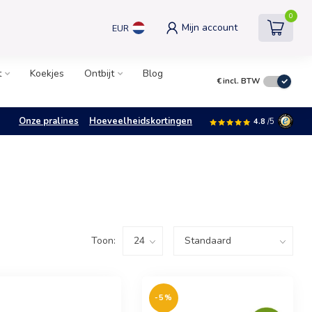
0
Mijn account
EUR
t
Koekjes
Ontbijt
Blog
€
incl. BTW
Onze pralines
Hoeveelheidskortingen
4.8
/5
Toon:
-5%