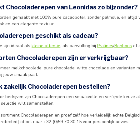
t Chocoladerepen van Leonidas zo bijzonder?
rden gemaakt met 100% pure cacaoboter, zonder palmolie, en altijd v
ak en een elegante textuur.
coladerepen geschikt als cadeau?
e zijn ideaal als
kleine attentie
, als aanvulling bij
Pralines
/
Bonbons
of a
rten Chocoladerepen zijn er verkrijgbaar?
 meer melkchocolade, pure chocolade, witte chocolade en varianten met
ij jouw smaak past.
k zakelijk Chocoladerepen bestellen?
oor bedrijven zijn Chocoladerepen een smaakvolle en verfijnde keuze a
selectie wilt samenstellen.
sortiment Chocoladerepen en proef zelf hoe verleidelijk echte Belgisc
protected] of bel naar +32 (0)59 70 30 15 voor persoonlijk advies.