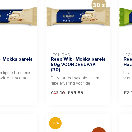
LEONIDAS
LEO
- Mokka parels
Reep Wit - Mokka parels
Ree
50g VOORDEELPAK
Haz
(30)
erfijnde harmonie
Erva
witte chocolade
Dit voordeelpak biedt een
van 
se smaak van ...
rijke ervaring voor de
haze
koffieliefhebber met 30
door
€59,85
€2,
€63,00
individ...
-5%