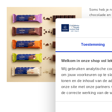
Soms heb je n
chocolade en B
smaak, fijne t
cadeau te doe
Chocolad
Chocoladerepe
Toestemming
variant of een
met veel aanda
Welkom in onze shop vol lekk
Sommige mense
Wij gebruiken analytische co
en kiezen lie
graag eens ie
om jouw voorkeuren op te sla
tonen en de inhoud van de a
Belgisch
onze site met onze partners 
Bij Leonidas 
de correcte werking van de w
zonder palmoli
bestelling wor