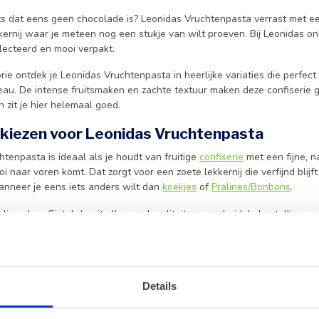
ets dat eens geen chocolade is? Leonidas Vruchtenpasta verrast met een
kkernij waar je meteen nog een stukje van wilt proeven. Bij Leonidas onlin
lecteerd en mooi verpakt.
rie ontdek je Leonidas Vruchtenpasta in heerlijke variaties die perfect
u. De intense fruitsmaken en zachte textuur maken deze confiserie gel
 zit je hier helemaal goed.
iezen voor Leonidas Vruchtenpasta
tenpasta is ideaal als je houdt van fruitige
confiserie
met een fijne, n
i naar voren komt. Dat zorgt voor een zoete lekkernij die verfijnd blij
anneer je eens iets anders wilt dan
koekjes
of
Pralines/Bonbons
.
nline shop Gistel draait alles om kwaliteit en versheid. Je bestelling 
ie echt tot haar recht komt. Die aandacht voel je in het hele assortiment
ennis aan is gedacht.
tige lekkernij voor elk moment
Details
tenpasta past bij verrassend veel momenten. Je zet ze op tafel wanneer
henkmand
met andere fijne
zoetigheden
. Ook als klein tussendoortje zi