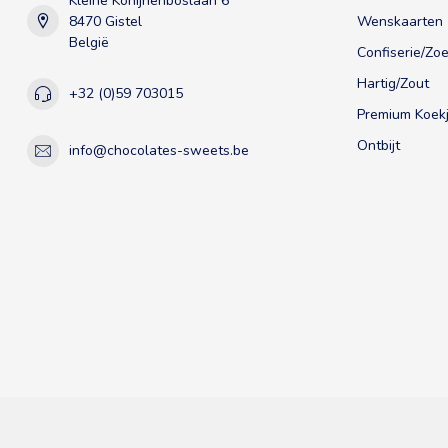
Kleine Konijnenboslaan 6
8470 Gistel
Wenskaarten
België
Confiserie/Zoe
Hartig/Zout
+32 (0)59 703015
Premium Koekj
Ontbijt
info@chocolates-sweets.be