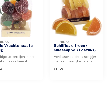
NIDAS
LEONIDAS
je Vruchtenpasta
Schijfjes citroen /
0g
sinaasappel (12 stuks)
uitige lekkernijen in een
Verfrissende citrus schijfjes
kvol assortiment.
met een heerlijke balans
et van een verfijnde
tussen zoet en zuur. Deze...
50
€8,20