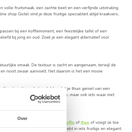
 volle fruitsmaak, een zachte beet en een verfijnde uitstraling.
e shop Gistel vind je deze fruitige specialiteit altijd kraakvers,
 passen bij een koffiemoment, een feestelijke tafel of een
iefd bij jong en oud. Zoek je een elegant alternatief voor
atuurlijke smaak. De textuur is zacht en aangenaam, terwijl de
ft en nooit zwaar aanvoelt. Net daarom is het een mooie
wordt met veel zorg behandeld, zodat je thuis geniet van een
. Je kiest dus niet alleen iets lekkers, maar ook iets waar met
Over
 je bezoek krijgt, serveert ze bij
koffie
of
thee
of voegt ze toe
jn ze heerlijk, zeker wanneer je zin hebt in iets fruitigs en elegant.