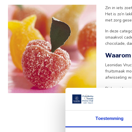
Zin in iets zo
Het is zo’n le
met zorg gese
In deze catego
smaakvol cadea
chocolade, dan
Waarom k
Leonidas Vruch
fruitsmaak moo
afwisseling w
Bij Leonidas o
specialiteit d
liefde en vakk
Een frui
Toestemming
Leonidas Vruch
aan een
gesc