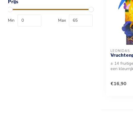
Prijs
Min
Max
LEONIDAS
Vruchten
± 14 fruitig
een kleurrij
natuurlijke 
€16,90