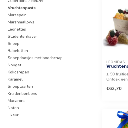
Cuberdons / Neuzen
Vruchtenpasta
Marsepein
Marshmallows
Leonettes
Studentenhaver
Snoep
Babelutten
Snoepdoosjes met boodschap
LEONIDAS
Nougat
Vruchten
Kokosrepen
± 50 fruitig
Karamel
Ontdek een
aan smaken
Snoeptaarten
€62,70
tot...
Kruidenbonbons
Macarons
Noten
Likeur