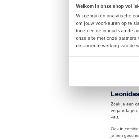
Welkom in onze shop vol lekk
Wie graag afwi
variatie geeft
Wij gebruiken analytische co
waarmee je alt
om jouw voorkeuren op te sla
tonen en de inhoud van de a
Kraakvers
onze site met onze partners 
Bestel je Leon
de correcte werking van de w
verschil proef
zoetigheid ee
Bovendien lev
dan kun je oo
samen.
Leonidas
Zoek je een ca
verjaardagen,
valt.
Ook in combin
je een gesche