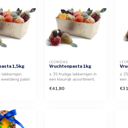
LEONIDAS
LEO
pasta 1,5kg
Vruchtenpasta 1kg
Vru
e lekkernijen.
± 35 fruitige lekkernijen in
± 25
 weelderig palet
een kleurrijk assortiment.
een 
, van ananas
Geniet van de smaken ana...
smak
€41,80
€31