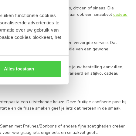
hte toetsen van abrikoos, framboos, citroen of sinaas. Die
iet alleen een traktatie voor jezelf, maar ook een smaakvol
cadeau
ruiken functionele cookies
sonaliseerde advertenties te
ormatie over uw gebruik van
paalde cookies blokkeert, het
 rekenen op een verse selectie en een verzorgde service. Dat
t haar recht. Het zijn net die details die van een gewone
t een fijn
geschenk
uit België. Wil je jouw bestelling aanvullen,
Alles toestaan
ken. Zo stel je moeiteloos een gevarieerd en stijlvol cadeau
chtenpasta een uitstekende keuze. Deze fruitige confiserie past bij
tatie en de frisse smaken geef je iets dat meteen in de smaak
t. Samen met Pralines/Bonbons of andere fijne zoetigheden creëer
 voor wie graag iets origineels en smaakvol geeft.