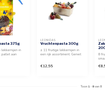
LEONIDAS
LEO
pasta 375g
Vruchtenpasta 300g
Zak
20
e lekkernijen in
± 11 fruitige lekkernijen in
k pallet aan
een rijk assortiment. Geniet
8 fr
smaken. Een ve...
van intense smaken en ...
smaa
Geni
€12,55
€8,
erv...
Toon
1
-
8
van 8