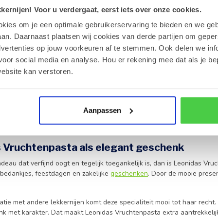
ernijen! Voor u verdergaat, eerst iets over onze cookies.
sselt, zal de verschillende fruitsmaken extra waarderen. Denk aan zac
 elke doos een feestelijk karakter. Zo wordt Leonidas Vruchtenpasta n
okies om je een optimale gebruikerservaring te bieden en we geb
ijd goed zit.
an. Daarnaast plaatsen wij cookies van derde partijen om geper
dvertenties op jouw voorkeuren af te stemmen. Ook delen we inf
 besteld bij Leonidas online shop Gistel
voor social media en analyse. Hou er rekening mee dat als je be
idas Vruchtenpasta online bij Leonidas online shop Gistel, dan mag je
ebsite kan verstoren.
 je. De smaak blijft mooi in balans en de zachte textuur komt perfect to
n echte verwennerij maken.
eren we in heel Europa. Zo kun je ook iemand op afstand verrassen me
Aanpassen
k onze
Pralines
/
Bonbons
, geschenkdozen en andere delicatessen ontdek
 Vruchtenpasta als elegant geschenk
deau dat verfijnd oogt en tegelijk toegankelijk is, dan is Leonidas Vru
 bedankjes, feestdagen en zakelijke
geschenken
. Door de mooie presen
atie met andere lekkernijen komt deze specialiteit mooi tot haar rech
nk met karakter. Dat maakt Leonidas Vruchtenpasta extra aantrekkelijk