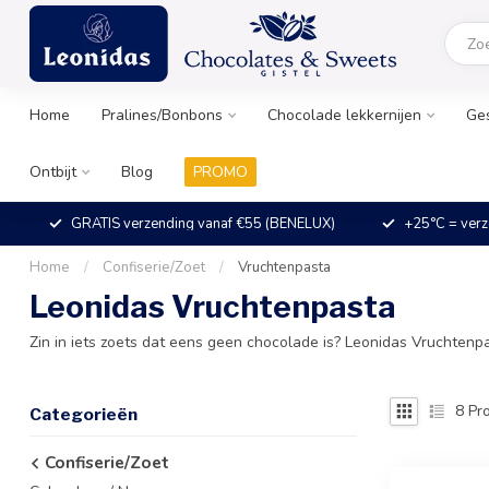
Home
Pralines/Bonbons
Chocolade lekkernijen
Ge
Ontbijt
Blog
PROMO
GRATIS verzending vanaf €55 (BENELUX)
+25°C = verz
Home
/
Confiserie/Zoet
/
Vruchtenpasta
Leonidas Vruchtenpasta
Zin in iets zoets dat eens geen chocolade is? Leonidas Vruchtenpas
8
Pro
Categorieën
Confiserie/Zoet