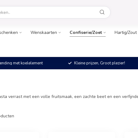
schenken
Wenskaarten
Confiserie/Zoet
Hartig/Zout
ending met koelelement
Kleine prijzen, Groot plezier!
ta verrast met een volle fruitsmaak, een zachte beet en een verfijnde 
ducten