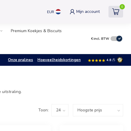
0
Mijn account
EUR
Premium Koekjes & Biscuits
€
incl. BTW
Onze pralines
Hoeveelheidskortingen
4.8
/5
uitstraling.
Toon: