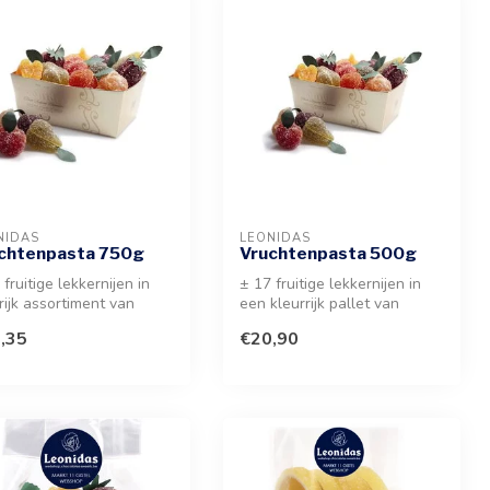
NIDAS
LEONIDAS
chtenpasta 750g
Vruchtenpasta 500g
 fruitige lekkernijen in
± 17 fruitige lekkernijen in
rijk assortiment van
een kleurrijk pallet van
en. Een kleurrijke sel...
smaken zoals ananas, kers ...
,35
€20,90