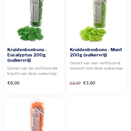
Kruidenbonbons -
Kruidenbonbons - Munt
Eucalyptus 200g
200g (suikervrij)
(suikervrij)
Geniet van een verfrissend
Geniet van de verfrissende
moment met deze suikervrije
kracht van deze suikervrije
muntbonbons. Een
bonbons. Deze
hoogwaar...
€6,00
€3,60
€6,00
hoogwaardig...