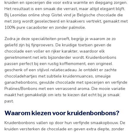
kruiden en specerijen die voor extra warmte en diepgang zorgen.
Het resultaat is een smaak die verrast, maar altijd elegant blijft.
Bij Leonidas online shop Gistel vind je Belgische chocolade die
met zorg wordt geselecteerd en kraakvers vertrekt, gemaakt met
100% pure cacaoboter en zonder palmolie.
Zodra je deze specialiteiten proeft, begrijp je waarom ze zo
geliefd zijn bij fijnproevers. De kruidige toetsen geven de
chocolade een voller en rijker karakter, waardoor elk
genietmoment net iets bijzonderder wordt. Kruidenbonbons
passen perfect bij een rustig koffiemoment, een origineel
geschenk of een stijlvol relatiecadeau. Je ontdekt er zachte
chocoladehartjes met subtiele kruidennuances, smeuïge
ganachebonbons, gevulde chocolade met specerijen en verfijnde
Pralines/Bonbons met een verrassend aroma. Die mooie variatie
maakt het gemakkelijk om iets te kiezen dat echt bij je smaak
past.
Waarom kiezen voor kruidenbonbons?
Kruidenbonbons vallen op door hun verfijnde smaakopbouw. De
kruiden versterken de chocolade en geven extra diepte, zonder