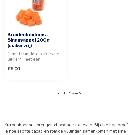
Kruidenbonbons -
Sinaasappel 200g
(suikervrij)
Geniet van deze suikervrije
lekkernij met een
verfrissende
€6,00
sinaasappelsmaak. Een...
Toon
1
-
5
van 5
Kruidenbonbons brengen chocolade tot leven. Bij elke hap proef
je hoe zachte cacao en romige vullingen samenkomen met fijne