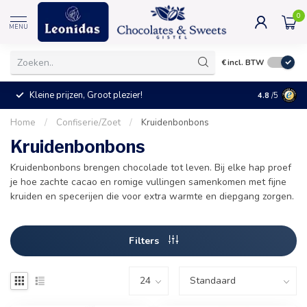
0
MENU
€
incl. BTW
Kleine prijzen, Groot plezier!
4.8
/5
Home
/
Confiserie/Zoet
/
Kruidenbonbons
Kruidenbonbons
Kruidenbonbons brengen chocolade tot leven. Bij elke hap proef
je hoe zachte cacao en romige vullingen samenkomen met fijne
kruiden en specerijen die voor extra warmte en diepgang zorgen.
Filters