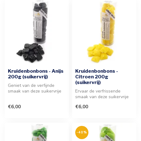
Kruidenbonbons - Anijs
Kruidenbonbons -
200g (suikervrij)
Citroen 200g
(suikervrij)
Geniet van de verfijnde
smaak van deze suikervrije
Ervaar de verfrissende
anijsbonbons, bereid
smaak van deze suikervrije
volgens ...
citroenbonbons. Een
€6,00
€6,00
hoogwaardi...
-40%