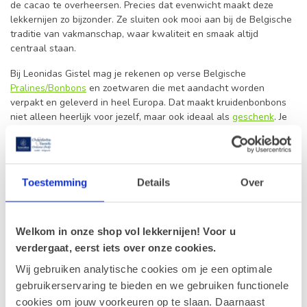
de cacao te overheersen. Precies dat evenwicht maakt deze
lekkernijen zo bijzonder. Ze sluiten ook mooi aan bij de Belgische
traditie van vakmanschap, waar kwaliteit en smaak altijd
centraal staan.
Bij Leonidas Gistel mag je rekenen op verse Belgische
Pralines/Bonbons
en zoetwaren die met aandacht worden
verpakt en geleverd in heel Europa. Dat maakt kruidenbonbons
niet alleen heerlijk voor jezelf, maar ook ideaal als
geschenk
. Je
geeft iets origineels dat tegelijk vertrouwd en verfijnd aanvoelt.
Een smaak met karakter
Wie graag chocolade ontdekt met een extra dimensie, zit met
Toestemming
Details
Over
kruidenbonbons helemaal goed. De combinatie van zachte
chocolade en kruidige accenten zorgt voor een warme
smaakbeleving die lang blijft nazinderen. Dat maakt deze
Welkom in onze shop vol lekkernijen! Voor u
chocolade bijzonder geliefd bij mensen die houden van verfijning
verdergaat, eerst iets over onze cookies.
en nét dat tikkeltje meer zoeken.
Wij gebruiken analytische cookies om je een optimale
Binnen deze categorie vind je ook mooie aanknopingspunten met
gebruikerservaring te bieden en we gebruiken functionele
andere lekkernijen zoals chocoladehartjes, gevulde
bonbons
en
cookies om jouw voorkeuren op te slaan. Daarnaast