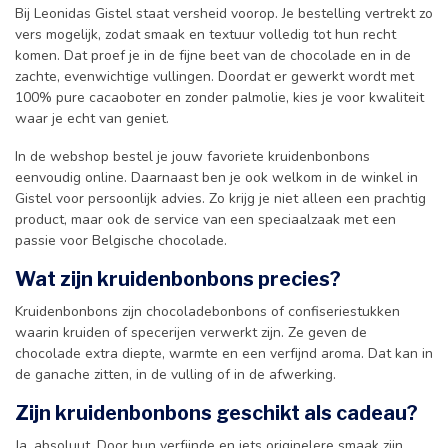
Bij Leonidas Gistel staat versheid voorop. Je bestelling vertrekt zo
vers mogelijk, zodat smaak en textuur volledig tot hun recht
komen. Dat proef je in de fijne beet van de chocolade en in de
zachte, evenwichtige vullingen. Doordat er gewerkt wordt met
100% pure cacaoboter en zonder palmolie, kies je voor kwaliteit
waar je echt van geniet.
In de webshop bestel je jouw favoriete kruidenbonbons
eenvoudig online. Daarnaast ben je ook welkom in de winkel in
Gistel voor persoonlijk advies. Zo krijg je niet alleen een prachtig
product, maar ook de service van een speciaalzaak met een
passie voor Belgische chocolade.
Wat zijn kruidenbonbons precies?
Kruidenbonbons zijn chocoladebonbons of confiseriestukken
waarin kruiden of specerijen verwerkt zijn. Ze geven de
chocolade extra diepte, warmte en een verfijnd aroma. Dat kan in
de ganache zitten, in de vulling of in de afwerking.
Zijn kruidenbonbons geschikt als cadeau?
Ja, absoluut. Door hun verfijnde en iets originelere smaak zijn