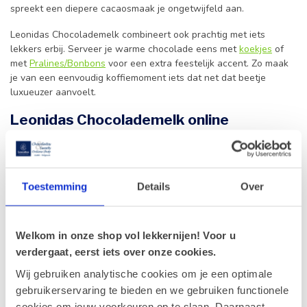
spreekt een diepere cacaosmaak je ongetwijfeld aan.
Leonidas Chocolademelk combineert ook prachtig met iets
lekkers erbij. Serveer je warme chocolade eens met
koekjes
of
met
Pralines/Bonbons
voor een extra feestelijk accent. Zo maak
je van een eenvoudig koffiemoment iets dat net dat beetje
luxueuzer aanvoelt.
Leonidas Chocolademelk online
bestellen bij Leonidas Gistel
Bij Leonidas online shop Gistel bestel je Leonidas Chocolademelk
eenvoudig online. Je kiest op je gemak jouw favorieten en wij
Toestemming
Details
Over
zorgen ervoor dat je bestelling kraakvers vertrekt. Zo geniet je
thuis, op het werk of als
cadeau
van chocolade die met zorg
verpakt werd.
Welkom in onze shop vol lekkernijen! Voor u
We leveren in heel Europa, waardoor je ook familie, vrienden of
verdergaat, eerst iets over onze cookies.
zakenrelaties buiten België kunt verrassen met de smaak van
echte Belgische chocolade. Zoek je nog meer lekkers naast
Wij gebruiken analytische cookies om je een optimale
Leonidas Chocolademelk, dan vind je in onze webshop ook
gebruikerservaring te bieden en we gebruiken functionele
Pralines
/
Bonbons
,
chocoladetabletten
, geschenkdozen en
cookies om jouw voorkeuren op te slaan. Daarnaast