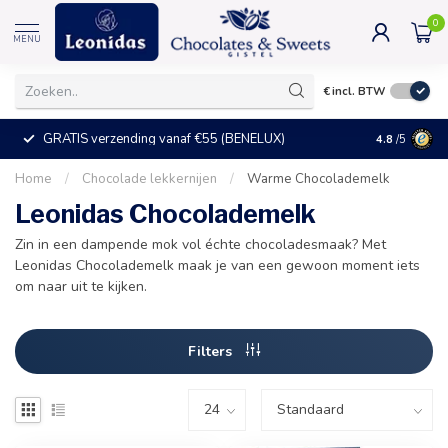
0
MENU
€
incl. BTW
GRATIS verzending vanaf €55 (BENELUX)
+25°C = ve
4.8
/5
Home
/
Chocolade lekkernijen
/
Warme Chocolademelk
Leonidas Chocolademelk
Zin in een dampende mok vol échte chocoladesmaak? Met
Leonidas Chocolademelk maak je van een gewoon moment iets
om naar uit te kijken.
Filters