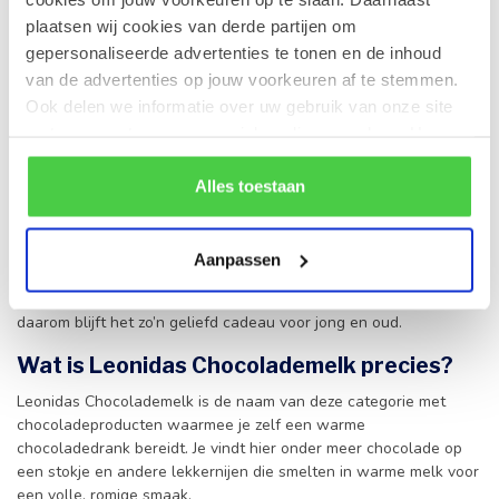
seizoenschocolade. Zo stel je makkelijk een smaakvol pakket
plaatsen wij cookies van derde partijen om
samen dat perfect past bij het moment.
gepersonaliseerde advertenties te tonen en de inhoud
Een warm cadeau dat altijd welkom is
van de advertenties op jouw voorkeuren af te stemmen.
Ook delen we informatie over uw gebruik van onze site
Leonidas Chocolademelk is ook een prachtig
geschenk
. Het
met onze partners voor social media en analyse. Hou er
straalt gezelligheid uit, voelt toegankelijk aan en heeft tegelijk
rekening mee dat als je bepaalde cookies blokkeert, het
die verfijnde Belgische uitstraling waar Leonidas om
de correcte werking van de website kan verstoren.
Alles toestaan
bekendstaat. Dat maakt het een mooie keuze voor feestdagen,
verjaardagen, bedankjes of een
attentie
voor medewerkers en
klanten.
Aanpassen
Met Leonidas Chocolademelk geef je meer dan chocolade alleen.
Je schenkt een moment van rust, warmte en genieten. Precies
daarom blijft het zo’n geliefd cadeau voor jong en oud.
Wat is Leonidas Chocolademelk precies?
Leonidas Chocolademelk is de naam van deze categorie met
chocoladeproducten waarmee je zelf een warme
chocoladedrank bereidt. Je vindt hier onder meer chocolade op
een stokje en andere lekkernijen die smelten in warme melk voor
een volle, romige smaak.