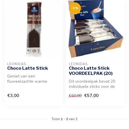
-5%
LEONIDAS
LEONIDAS
Choco Latte Stick
Choco Latte Stick
VOORDEELPAK (20)
Geniet van een
fluweelzachte warme
Dit voordeelpak bevat 20
chocolademelk met deze
individuele sticks voor de
premium chocoladestick...
bereiding van een romige
€3,00
€57,00
€60,00
war...
Toon
1
-
2
van 2