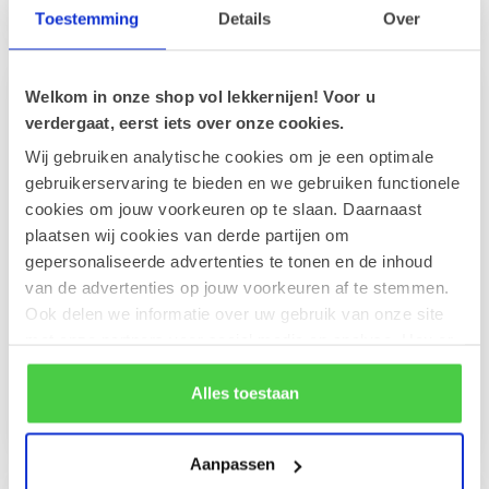
€1,00
€1,00
Toestemming
Details
Over
Welkom in onze shop vol lekkernijen! Voor u
verdergaat, eerst iets over onze cookies.
Wij gebruiken analytische cookies om je een optimale
gebruikerservaring te bieden en we gebruiken functionele
cookies om jouw voorkeuren op te slaan. Daarnaast
plaatsen wij cookies van derde partijen om
gepersonaliseerde advertenties te tonen en de inhoud
van de advertenties op jouw voorkeuren af te stemmen.
Wenskaart 'Make a
Wenskaart 'Special
Ook delen we informatie over uw gebruik van onze site
Wish' (11x18cm)
delivery' (7x7cm)
met onze partners voor social media en analyse. Hou er
Jouw boodschap zorgt voor
Jouw boodschap zorgt voor
rekening mee dat als je bepaalde cookies blokkeert, het
een persoonlijke toets op
een persoonlijke toets op dit
de correcte werking van de website kan verstoren.
Alles toestaan
deze stijlvolle wenskaart
elegante wenskaartje. Id...
€2,50
€1,00
va...
Aanpassen