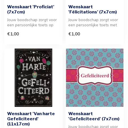
Wenskaart 'Proficiat'
Wenskaart
(7x7cm)
'Félicitations' (7x7cm)
Jouw boodschap zorgt voor
Jouw boodschap zorgt voor
een persoonlijke toets op
een persoonlijke toets met
deze stijlvolle wenskaart. E...
dit stijlvolle kaartje van ...
€1,00
€1,00
Wenskaart 'Van harte
Wenskaart
Gefeliciteerd'
'Gefeliciteerd' (7x7cm)
(11x17cm)
Jouw boodschap zorgt voor