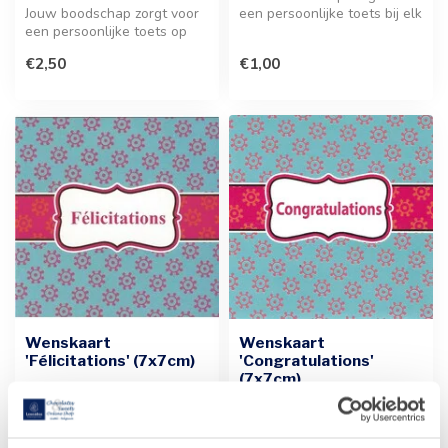
Jouw boodschap zorgt voor
een persoonlijke toets bij elk
een persoonlijke toets op
cadeau. Voeg deze stijl...
deze stijlvolle wenskaart
€2,50
€1,00
va...
Wenskaart
Wenskaart
'Félicitations' (7x7cm)
'Congratulations'
(7x7cm)
Jouw boodschap zorgt voor
een persoonlijke toets bij elk
Jouw boodschap zorgt voor
cadeau. Dit stijlvolle ...
een persoonlijke toets op
deze stijlvolle wenskaart. I...