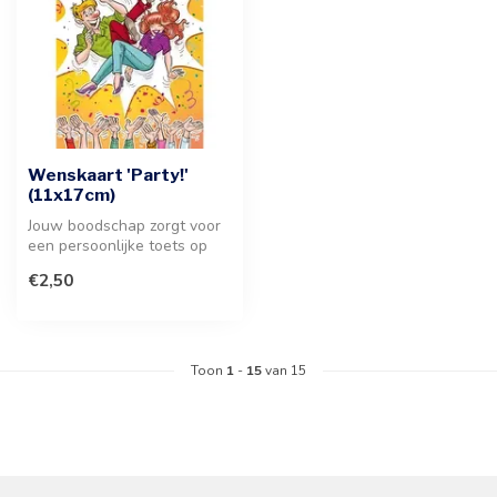
Wenskaart 'Party!'
(11x17cm)
Jouw boodschap zorgt voor
een persoonlijke toets op
deze feestelijke kaart. Uw
€2,50
p...
Toon
1
-
15
van 15