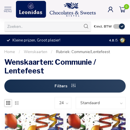
0
MENU
€
incl. BTW
Kleine prijzen, Groot plezier!
4.8
/5
Home
/
Wenskaarten
/
Rubriek: Communie/Lentefeest
Wenskaarten: Communie /
Lentefeest
Filters