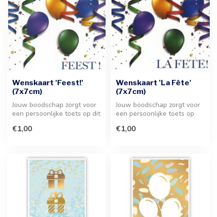
Wenskaart 'Feest!'
Wenskaart 'La Fête'
(7x7cm)
(7x7cm)
Jouw boodschap zorgt voor
Jouw boodschap zorgt voor
een persoonlijke toets op dit
een persoonlijke toets op
feestelijke kaartje. De ...
deze stijlvolle wenskaart.
€1,00
€1,00
H...