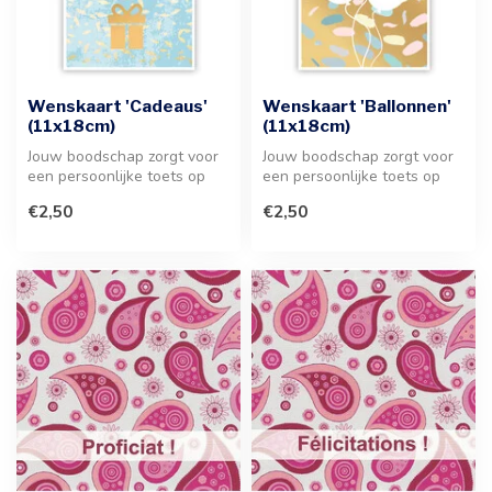
Wenskaart 'Cadeaus'
Wenskaart 'Ballonnen'
(11x18cm)
(11x18cm)
Jouw boodschap zorgt voor
Jouw boodschap zorgt voor
een persoonlijke toets op
een persoonlijke toets op
deze stijlvolle wenskaart
deze feestelijke wenskaart
€2,50
€2,50
va...
m...