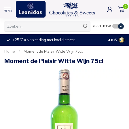
0
MENU
€
incl. BTW
+25°C = verzending met koelelement
Kleine prijz
4.8
/5
Home
/
Moment de Plaisir Witte Wijn 75cl
Moment de Plaisir Witte Wijn 75cl