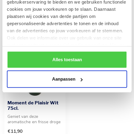
gebruikerservaring te bieden en we gebruiken functionele
cookies om jouw voorkeuren op te slaan. Daarnaast
plaatsen wij cookies van derde partijen om
Recent bekeken
gepersonaliseerde advertenties te tonen en de inhoud
van de advertenties op jouw voorkeuren af te stemmen.
Ook delen we informatie over uw gebruik van onze site
met onze partners voor social media en analyse. Hou er
rekening mee dat als je bepaalde cookies blokkeert, het
de correcte werking van de website kan verstoren.
Alles toestaan
Aanpassen
Moment de Plaisir Wit
75cl.
Geniet van deze
aromatische en frisse droge
witte wijn uit Zuidwest-
€11,90
Frankrijk. M...