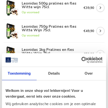
Leonidas 500g pralines en fles
Witte wijn 75cl
€39,90
Op voorraad
Leonidas 750g Pralines en fles
Witte Wijn 75cl
€49,90
Op voorraad
Leonidas 1kg Pralines en fles
Witte Wijn 75cl
€59,90
Op voorraad
CAVA Tentaciõn De Mont de
Toestemming
Details
Over
Marcal Brut 75cl.
€15,90
Op voorraad
Welkom in onze shop vol lekkernijen! Voor u
Champagne Gobillard 1° Cru
verdergaat, eerst iets over onze cookies.
75cl.
€46,90
Wij gebruiken analytische cookies om je een optimale
Op voorraad