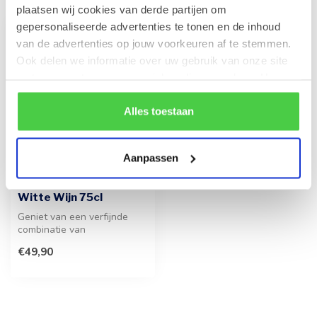
plaatsen wij cookies van derde partijen om
gepersonaliseerde advertenties te tonen en de inhoud
van de advertenties op jouw voorkeuren af te stemmen.
Ook delen we informatie over uw gebruik van onze site
met onze partners voor social media en analyse. Hou er
rekening mee dat als je bepaalde cookies blokkeert, het
de correcte werking van de website kan verstoren.
Alles toestaan
Aanpassen
LEONIDAS
750g Pralines en fles
Witte Wijn 75cl
Geniet van een verfijnde
combinatie van
hoogwaardige bonbons en
€49,90
een frisse witte...