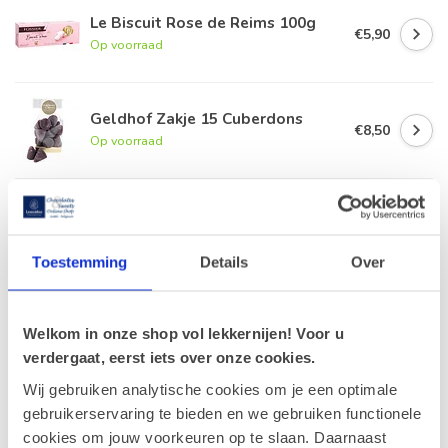
Le Biscuit Rose de Reims 100g
€5,90
Op voorraad
Geldhof Zakje 15 Cuberdons
€8,50
Op voorraad
Leonidas Cube Studentenhaver
300g
€16,10
Op voorraad
Toestemming
Details
Over
Leonidas Cube Orangettes 350g
€18,50
Op voorraad
Welkom in onze shop vol lekkernijen! Voor u
verdergaat, eerst iets over onze cookies.
Wij gebruiken analytische cookies om je een optimale
gebruikerservaring te bieden en we gebruiken functionele
Recent bekeken
cookies om jouw voorkeuren op te slaan. Daarnaast