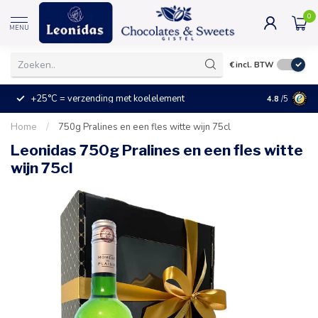
0
MENU
€
incl. BTW
+25°C = verzending met koelelement
Kleine prijz
4.8
/5
Home
/
750g Pralines en een fles witte wijn 75cl
Leonidas 750g Pralines en een fles witte
wijn 75cl