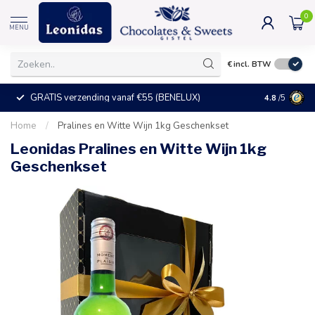
0
MENU
€
incl. BTW
GRATIS verzending vanaf €55 (BENELUX)
+25°C = ve
4.8
/5
Home
/
Pralines en Witte Wijn 1kg Geschenkset
Leonidas Pralines en Witte Wijn 1kg
Geschenkset