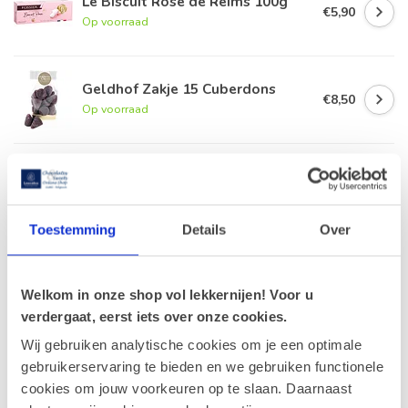
Le Biscuit Rose de Reims 100g
€5,90
Op voorraad
Geldhof Zakje 15 Cuberdons
€8,50
Op voorraad
Leonidas Cube Studentenhaver
300g
€16,10
Op voorraad
Toestemming
Details
Over
Leonidas Cube Orangettes 350g
€18,50
Op voorraad
Welkom in onze shop vol lekkernijen! Voor u
verdergaat, eerst iets over onze cookies.
Wij gebruiken analytische cookies om je een optimale
gebruikerservaring te bieden en we gebruiken functionele
Recent bekeken
cookies om jouw voorkeuren op te slaan. Daarnaast