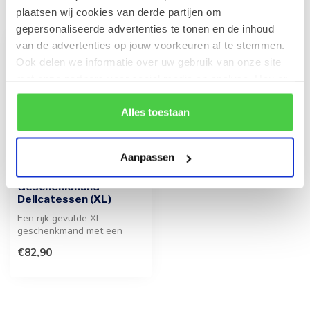
Recent bekeken
plaatsen wij cookies van derde partijen om
gepersonaliseerde advertenties te tonen en de inhoud
van de advertenties op jouw voorkeuren af te stemmen.
Ook delen we informatie over uw gebruik van onze site
met onze partners voor social media en analyse. Hou er
rekening mee dat als je bepaalde cookies blokkeert, het
de correcte werking van de website kan verstoren.
Alles toestaan
Aanpassen
Geschenkmand
Delicatessen (XL)
Een rijk gevulde XL
geschenkmand met een
selectie aan bonbons,
€82,90
koekjes en hartig...