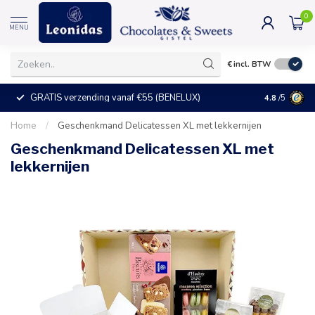
0
MENU
€
incl. BTW
GRATIS verzending vanaf €55 (BENELUX)
+25°C = ve
4.8
/5
Home
/
Geschenkmand Delicatessen XL met lekkernijen
Geschenkmand Delicatessen XL met
lekkernijen