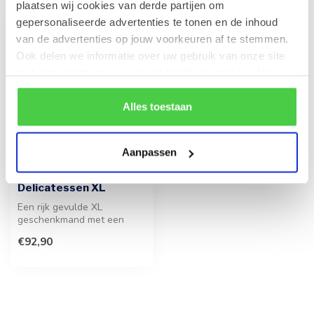
plaatsen wij cookies van derde partijen om
gepersonaliseerde advertenties te tonen en de inhoud
van de advertenties op jouw voorkeuren af te stemmen.
Ook delen we informatie over uw gebruik van onze site
met onze partners voor social media en analyse. Hou er
rekening mee dat als je bepaalde cookies blokkeert, het
de correcte werking van de website kan verstoren.
Alles toestaan
Aanpassen
Geschenkmand
Delicatessen XL
Een rijk gevulde XL
geschenkmand met een
zorgvuldige selectie van
€92,90
premium chocol...