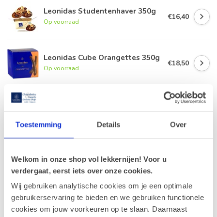
Leonidas Studentenhaver 350g
€16,40
Op voorraad
Leonidas Cube Orangettes 350g
€18,50
Op voorraad
Leonidas Zakje Marsepein
Fruitkorf 200g
€9,90
Op voorraad
Toestemming
Details
Over
Advocaat Klassiek 400g
€17,90
Welkom in onze shop vol lekkernijen! Voor u
Op voorraad
verdergaat, eerst iets over onze cookies.
Wij gebruiken analytische cookies om je een optimale
gebruikerservaring te bieden en we gebruiken functionele
Recent bekeken
cookies om jouw voorkeuren op te slaan. Daarnaast