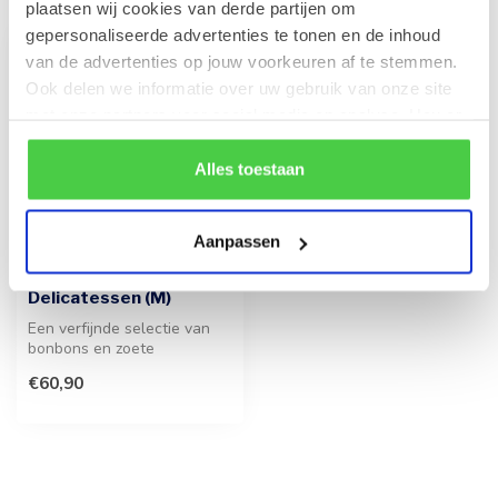
plaatsen wij cookies van derde partijen om
gepersonaliseerde advertenties te tonen en de inhoud
van de advertenties op jouw voorkeuren af te stemmen.
Ook delen we informatie over uw gebruik van onze site
met onze partners voor social media en analyse. Hou er
rekening mee dat als je bepaalde cookies blokkeert, het
de correcte werking van de website kan verstoren.
Alles toestaan
Aanpassen
Geschenkmand
Delicatessen (M)
Een verfijnde selectie van
bonbons en zoete
lekkernijen, perfect als
€60,90
verrassing ...