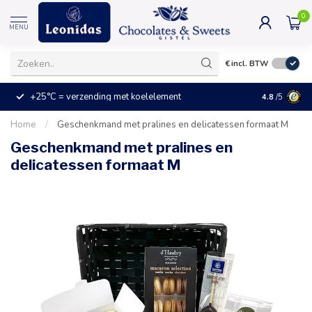
0
MENU
€
incl. BTW
+25°C = verzending met koelelement
Kleine prijz
4.8
/5
Home
/
Geschenkmand met pralines en delicatessen formaat M
Geschenkmand met pralines en
delicatessen formaat M