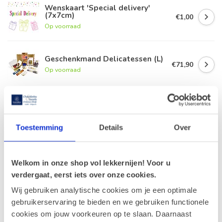
Wenskaart 'Special delivery'
(7x7cm)
€1,00
Op voorraad
Geschenkmand Delicatessen (L)
€71,90
Op voorraad
Geschenkbon € 40
€40,00
Op voorraad
Toestemming
Details
Over
Geschenkmand Delicatessen (S)
€49,90
Welkom in onze shop vol lekkernijen! Voor u
Op voorraad
verdergaat, eerst iets over onze cookies.
Wij gebruiken analytische cookies om je een optimale
gebruikerservaring te bieden en we gebruiken functionele
Recent bekeken
cookies om jouw voorkeuren op te slaan. Daarnaast