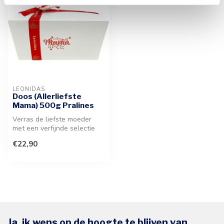
LEONIDAS
Doos (Allerliefste
Mama) 500g Pralines
Verras de liefste moeder
met een verfijnde selectie
Belgische bonbons in een
€22,90
fee...
Ja, ik wens op de hoogte te blijven van