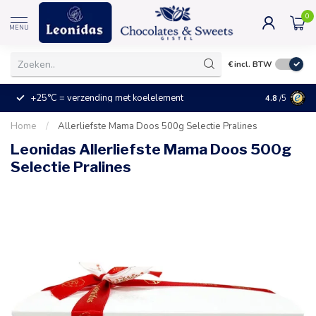
0
MENU
€
incl. BTW
+25°C = verzending met koelelement
Kleine prijz
4.8
/5
Home
/
Allerliefste Mama Doos 500g Selectie Pralines
Leonidas Allerliefste Mama Doos 500g
Selectie Pralines