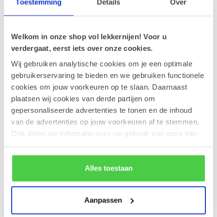
Toestemming
Details
Over
Leonidas Orangettes 250g
€11,70
Op voorraad
Welkom in onze shop vol lekkernijen! Voor u
verdergaat, eerst iets over onze cookies.
Wij gebruiken analytische cookies om je een optimale
Leonidas Cube Studentenhaver
300g
gebruikerservaring te bieden en we gebruiken functionele
€16,10
Op voorraad
cookies om jouw voorkeuren op te slaan. Daarnaast
plaatsen wij cookies van derde partijen om
gepersonaliseerde advertenties te tonen en de inhoud
Leonidas 500g Pralines en fles
Duvel 75cl
van de advertenties op jouw voorkeuren af te stemmen.
€36,90
Op voorraad
Ook delen we informatie over uw gebruik van onze site
met onze partners voor social media en analyse. Hou er
rekening mee dat als je bepaalde cookies blokkeert, het
de correcte werking van de website kan verstoren.
Alles toestaan
Recent bekeken
Aanpassen