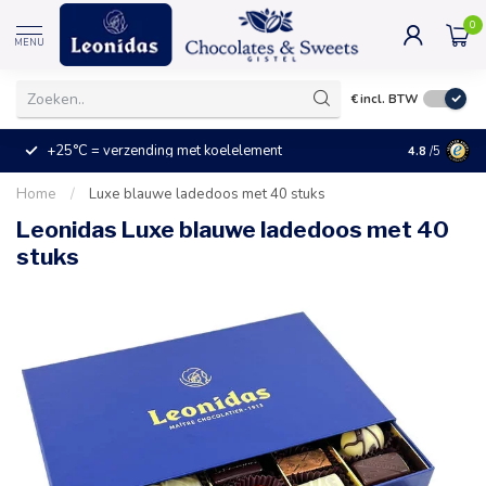
0
MENU
€
incl. BTW
+25°C = verzending met koelelement
Kleine prijz
4.8
/5
Home
/
Luxe blauwe ladedoos met 40 stuks
Leonidas Luxe blauwe ladedoos met 40
stuks