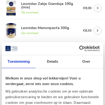
Leonidas Zakje Gianduja 190g
(mix)
€8,00
Op voorraad
Leonidas Manonpasta 300g
€8,30
Op voorraad
Champagne Veuve Clicquot Brut
75cl.
€64,90
Op voorraad
Toestemming
Details
Over
Wenskaart 'Special delivery'
(7x7cm)
€1,00
Welkom in onze shop vol lekkernijen! Voor u
Op voorraad
verdergaat, eerst iets over onze cookies.
Wij gebruiken analytische cookies om je een optimale
gebruikerservaring te bieden en we gebruiken functionele
Recent bekeken
cookies om jouw voorkeuren op te slaan. Daarnaast