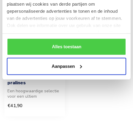
plaatsen wij cookies van derde partijen om
gepersonaliseerde advertenties te tonen en de inhoud
van de advertenties op jouw voorkeuren af te stemmen.
Ook delen we informatie over uw gebruik van onze site
met onze partners voor social media en analyse. Hou er
rekening mee dat als je bepaalde cookies blokkeert, het
de correcte werking van de website kan verstoren.
Alles toestaan
Aanpassen
LEONIDAS
Blauwe ladedoos 40
pralines
Een hoogwaardige selectie
voor een ultiem
genietmoment, perfect als
€41,90
luxe attenti...