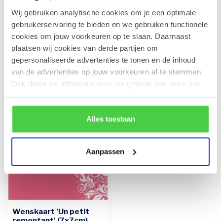
Wij gebruiken analytische cookies om je een optimale
Leonidas Rode Juwelendoos
gebruikerservaring te bieden en we gebruiken functionele
€41,90
Op voorraad
cookies om jouw voorkeuren op te slaan. Daarnaast
plaatsen wij cookies van derde partijen om
gepersonaliseerde advertenties te tonen en de inhoud
van de advertenties op jouw voorkeuren af te stemmen.
Recent bekeken
Ook delen we informatie over uw gebruik van onze site
met onze partners voor social media en analyse. Hou er
rekening mee dat als je bepaalde cookies blokkeert, het
de correcte werking van de website kan verstoren.
Alles toestaan
Aanpassen
Wenskaart 'Un petit
remontant' (7x7cm)