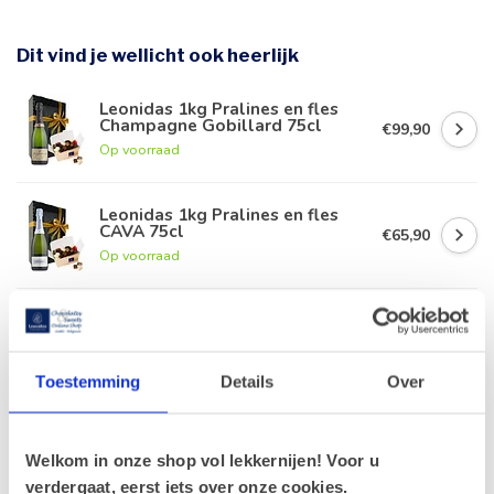
Dit vind je wellicht ook heerlijk
Leonidas 1kg Pralines en fles
Champagne Gobillard 75cl
€99,90
Op voorraad
Leonidas 1kg Pralines en fles
CAVA 75cl
€65,90
Op voorraad
Leonidas 1kg Pralines en fles
rode Porto 75cl
€63,90
Op voorraad
Toestemming
Details
Over
Leonidas 1kg Pralines en fles
Duvel 75cl
€56,90
Welkom in onze shop vol lekkernijen! Voor u
Op voorraad
verdergaat, eerst iets over onze cookies.