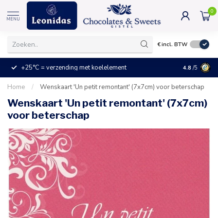
0
MENU
€
incl. BTW
+25°C = verzending met koelelement
Kleine prijz
4.8
/5
Home
/
Wenskaart 'Un petit remontant' (7x7cm) voor beterschap
Wenskaart 'Un petit remontant' (7x7cm)
voor beterschap