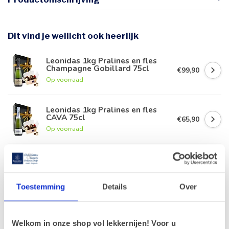
Dit vind je wellicht ook heerlijk
Leonidas 1kg Pralines en fles
Champagne Gobillard 75cl
€99,90
Op voorraad
Leonidas 1kg Pralines en fles
CAVA 75cl
€65,90
Op voorraad
Leonidas 1kg Pralines en fles
rode Porto 75cl
€63,90
Op voorraad
Toestemming
Details
Over
Leonidas 1kg Pralines en fles
Duvel 75cl
€56,90
Welkom in onze shop vol lekkernijen! Voor u
Op voorraad