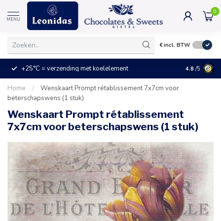
0
MENU
€
incl. BTW
+25°C = verzending met koelelement
Kleine prijz
4.8
/5
Home
/
Wenskaart Prompt rétablissement 7x7cm voor
beterschapswens (1 stuk)
Wenskaart Prompt rétablissement
7x7cm voor beterschapswens (1 stuk)