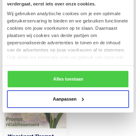
verdergaat, eerst iets over onze cookies.
Wij gebruiken analytische cookies om je een optimale
Leonidas Rode Juwelendoos
gebruikerservaring te bieden en we gebruiken functionele
€41,90
Op voorraad
cookies om jouw voorkeuren op te slaan. Daarnaast
plaatsen wij cookies van derde partijen om
gepersonaliseerde advertenties te tonen en de inhoud
van de advertenties op jouw voorkeuren af te stemmen.
Recent bekeken
Ook delen we informatie over uw gebruik van onze site
met onze partners voor social media en analyse. Hou er
rekening mee dat als je bepaalde cookies blokkeert, het
de correcte werking van de website kan verstoren.
Alles toestaan
Aanpassen