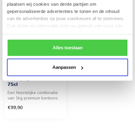
plaatsen wij cookies van derde partijen om
gepersonaliseerde advertenties te tonen en de inhoud
van de advertenties op jouw voorkeuren af te stemmen.
Ook delen we informatie over uw gebruik van onze site
met onze partners voor social media en analyse. Hou er
rekening mee dat als je bepaalde cookies blokkeert, het
de correcte werking van de website kan verstoren.
Alles toestaan
Aanpassen
LEONIDAS
1kg Pralines en fles
Champagne Gobillard
75cl
Een feestelijke combinatie
van 1kg premium bonbons
en een fles Champagne
€99,90
Gobilla...