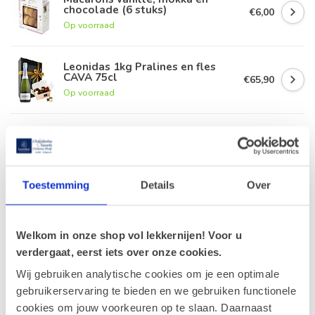
chocolade (6 stuks)
€6,00
Op voorraad
Leonidas 1kg Pralines en fles
CAVA 75cl
€65,90
Op voorraad
Le Biscuit Rose de Reims 100g
€5,90
Op voorraad
Toestemming
Details
Over
Macarons aardbei, pistache en
citroen (6 stuks)
€6,00
Op voorraad
Welkom in onze shop vol lekkernijen! Voor u
verdergaat, eerst iets over onze cookies.
Wij gebruiken analytische cookies om je een optimale
Recent bekeken
gebruikerservaring te bieden en we gebruiken functionele
cookies om jouw voorkeuren op te slaan. Daarnaast