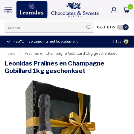
0
MENU
€
incl. BTW
+25°C = verzending met koelelement
Kleine prijz
4.8
/5
Home
/
Pralines en Champagne Gobillard 1kg geschenkset
Leonidas Pralines en Champagne
Gobillard 1kg geschenkset