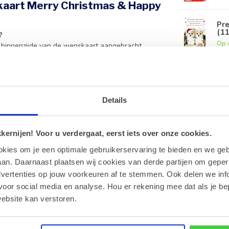
kaart Merry Christmas & Happy
Pre
(1
?
Op 
 binnenzijde van de wenskaart aangebracht.
p standaard inbegrepen.
voegen aan elk geschenk?
henken en bonbons.
Details
rten?
lanten en grotere bestellingen.
ernijen! Voor u verdergaat, eerst iets over onze cookies.
rmaat is voor elke attentie.
okies om je een optimale gebruikerservaring te bieden en we geb
an. Daarnaast plaatsen wij cookies van derde partijen om geper
dvertenties op jouw voorkeuren af te stemmen. Ook delen we inf
voor social media en analyse. Hou er rekening mee dat als je be
ebsite kan verstoren.