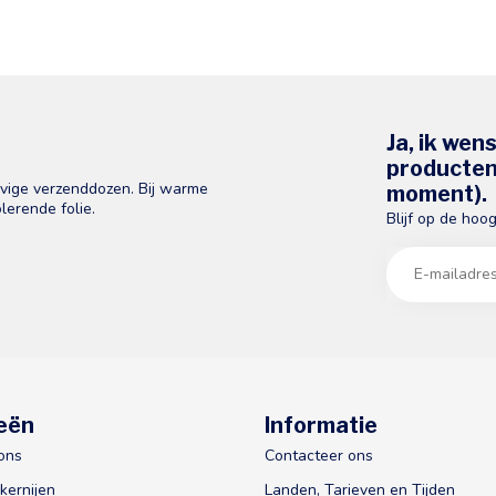
Ja, ik wen
producten 
evige verzenddozen. Bij warme
moment).
lerende folie.
Blijf op de hoo
eën
Informatie
ons
Contacteer ons
kernijen
Landen, Tarieven en Tijden