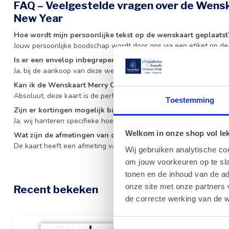
FAQ – Veelgestelde vragen over de Wens
New Year
Hoe wordt mijn persoonlijke tekst op de wenskaart geplaatst
Jouw persoonlijke boodschap wordt door ons via een etiket op de
Is er een envelop inbegrepen bij de wenskaart?
Ja, bij de aankoop van deze wenskaart is een bijpassende envelo
Kan ik de Wenskaart Merry Christmas & Happy New Year toe
Absoluut, deze kaart is de perfecte toevoeging aan al onze gesc
Toestemming
Zijn er kortingen mogelijk bij een grote afname van wenskaa
Ja, wij hanteren specifieke hoeveelheidskortingen voor zakelijke k
Welkom in onze shop vol lekk
Wat zijn de afmetingen van deze kerstkaart?
De kaart heeft een afmeting van 11,5 x 16,5 cm, wat een ideaal fo
Wij gebruiken analytische co
om jouw voorkeuren op te sla
tonen en de inhoud van de a
onze site met onze partners 
Recent bekeken
de correcte werking van de w