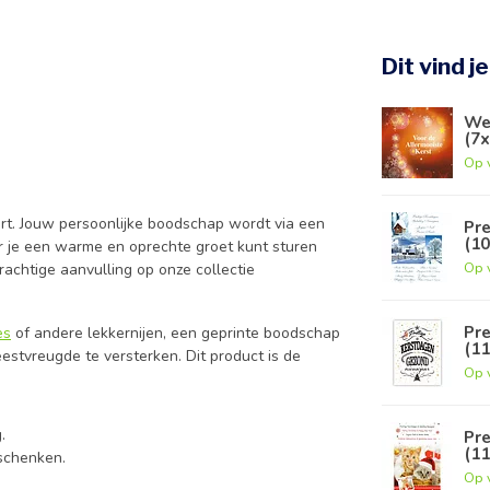
Dit vind j
Wen
(7
Op 
rt. Jouw persoonlijke boodschap wordt via een
Pre
(1
r je een warme en oprechte groet kunt sturen
Op 
prachtige aanvulling op onze collectie
.
Pr
es
of andere lekkernijen, een geprinte boodschap
(1
stvreugde te versterken. Dit product is de
Op 
.
Pre
(1
eschenken.
Op 