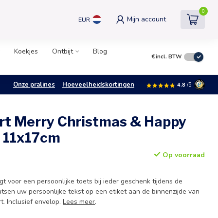
0
Mijn account
EUR
Koekjes
Ontbijt
Blog
€
incl. BTW
Onze pralines
Hoeveelheidskortingen
4.8
/5
t Merry Christmas & Happy
 11x17cm
Op voorraad
 voor een persoonlijke toets bij ieder geschenk tijdens de
atsen uw persoonlijke tekst op een etiket aan de binnenzijde van
t. Inclusief envelop.
Lees meer
.