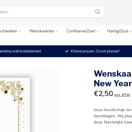
schenken
Wenskaarten
Confiserie/Zoet
Hartig/Zout
ending met koelelement
Kleine prijzen, Groot plezier!
Wenskaar
New Year
€2,50
incl. BTW
Jouw boodschap zorgt
feestdagen. Wij pla
deze feestelijke kaar