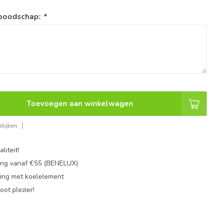
 boodschap:
*
Toevoegen aan winkelwagen
lijken
liteit!
ing vanaf €55 (BENELUX)
ing met koelelement
oot plezier!