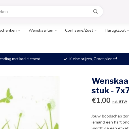
schenken
Wenskaarten
Confiserie/Zoet
Hartig/Zout
ending met koelelement
Kleine prijzen, Groot plezier!
Wenskaart
stuk - 7
€1,00
incl. BTW
Jouw boodschap zorgt
iemand een hart ond
wordt via een etike