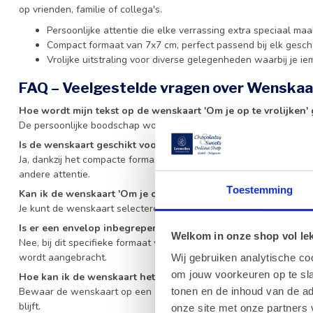
op vrienden, familie of collega's.
Persoonlijke attentie die elke verrassing extra speciaal maa
Compact formaat van 7x7 cm, perfect passend bij elk gesc
Vrolijke uitstraling voor diverse gelegenheden waarbij je i
FAQ – Veelgestelde vragen over Wenskaart
Hoe wordt mijn tekst op de wenskaart 'Om je op te vrolijken' 
De persoonlijke boodschap wordt via een etiket op de achterzijd
Is de wenskaart geschikt voor alle geschenken?
Ja, dankzij het compacte formaat van 7x7 cm past dit kaartje perf
andere attentie.
Toestemming
Kan ik de wenskaart 'Om je op te vrolijken' los bestellen?
Je kunt de wenskaart selecteren in onze categorie met wenskaart
Is er een envelop inbegrepen bij de wenskaart?
Welkom in onze shop vol lekk
Nee, bij dit specifieke formaat wordt geen envelop meegeleverd, 
wordt aangebracht.
Wij gebruiken analytische co
om jouw voorkeuren op te sla
Hoe kan ik de wenskaart het beste bewaren?
Bewaar de wenskaart op een droge en koele plaats, uit direct zon
tonen en de inhoud van de a
blijft.
onze site met onze partners 