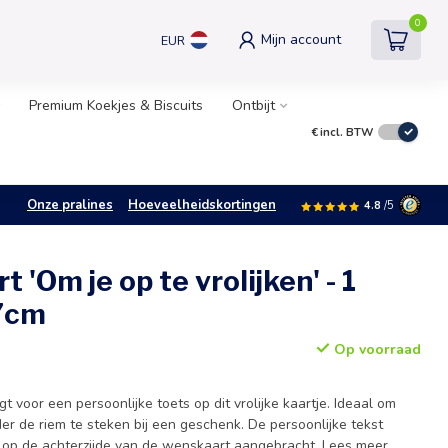
0
Mijn account
EUR
Premium Koekjes & Biscuits
Ontbijt
€
incl. BTW
Onze pralines
Hoeveelheidskortingen
4.8
/5
 'Om je op te vrolijken' - 1
x7cm
Op voorraad
 voor een persoonlijke toets op dit vrolijke kaartje. Ideaal om
er de riem te steken bij een geschenk. De persoonlijke tekst
t op de achterzijde van de wenskaart aangebracht.
Lees meer
.