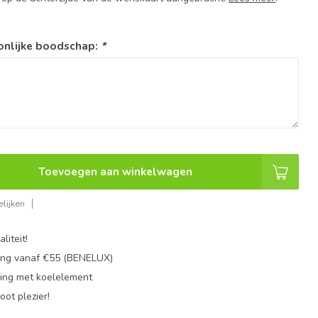
onlijke boodschap:
*
Toevoegen aan winkelwagen
lijken
liteit!
ing vanaf €55 (BENELUX)
ing met koelelement
oot plezier!