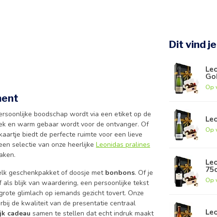
Dit vind j
Leo
Gob
Op 
ment
rsoonlijke boodschap wordt via een etiket op de
Leo
iek en warm gebaar wordt voor de ontvanger. Of
Op 
kaartje biedt de perfecte ruimte voor een lieve
een selectie van onze heerlijke
Leonidas pralines
aken.
Leo
75c
 elk geschenkpakket of doosje met
bonbons
. Of je
Op 
 als blijk van waardering, een persoonlijke tekst
grote glimlach op iemands gezicht tovert. Onze
bij de kwaliteit van de presentatie centraal
Leo
jk cadeau
samen te stellen dat echt indruk maakt