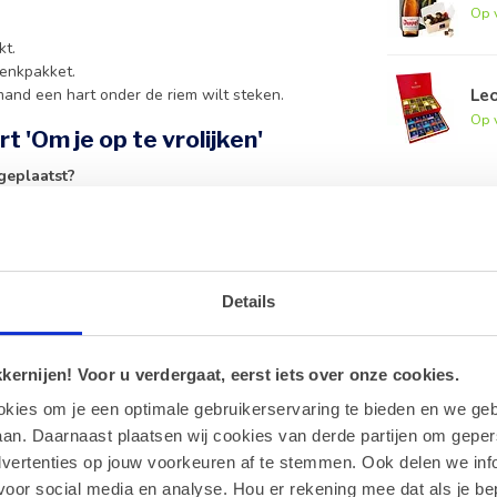
Op 
kt.
henkpakket.
Le
emand een hart onder de riem wilt steken.
Op 
 'Om je op te vrolijken'
geplaatst?
e van de wenskaart aangebracht.
ect bij elk geschenkpakket, doosje bonbons of
Details
en om toe te voegen aan je bestelling.
ernijen! Voor u verdergaat, eerst iets over onze cookies.
omdat de boodschap direct op de achterzijde
okies om je een optimale gebruikerservaring te bieden en we geb
an. Daarnaast plaatsen wij cookies van derde partijen om geper
licht, zodat de kwaliteit van het kaartje behouden
dvertenties op jouw voorkeuren af te stemmen. Ook delen we inf
voor social media en analyse. Hou er rekening mee dat als je be