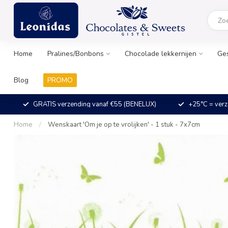
Home
Pralines/Bonbons
Chocolade lekkernijen
Ge
Blog
PROMO
GRATIS verzending vanaf €55 (BENELUX)
+25°C = verz
Home
/
Wenskaart 'Om je op te vrolijken' - 1 stuk - 7x7cm