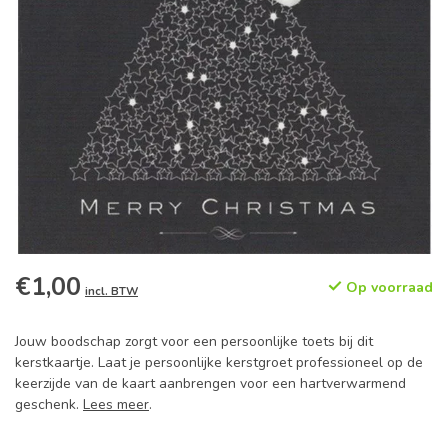
€1,00
Op voorraad
incl. BTW
Jouw boodschap zorgt voor een persoonlijke toets bij dit
kerstkaartje. Laat je persoonlijke kerstgroet professioneel op de
keerzijde van de kaart aanbrengen voor een hartverwarmend
geschenk.
Lees meer
.