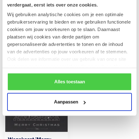
verdergaat, eerst iets over onze cookies.
Wij gebruiken analytische cookies om je een optimale
Leonidas Rode Juwelendoos
gebruikerservaring te bieden en we gebruiken functionele
€41,90
Op voorraad
cookies om jouw voorkeuren op te slaan. Daarnaast
plaatsen wij cookies van derde partijen om
gepersonaliseerde advertenties te tonen en de inhoud
van de advertenties op jouw voorkeuren af te stemmen.
Recent bekeken
Ook delen we informatie over uw gebruik van onze site
met onze partners voor social media en analyse. Hou er
rekening mee dat als je bepaalde cookies blokkeert, het
de correcte werking van de website kan verstoren.
Alles toestaan
Aanpassen