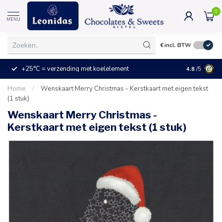
0
MENU
€
incl. BTW
+25°C = verzending met koelelement
Kleine prijz
4.8
/5
Home
/
Wenskaart Merry Christmas - Kerstkaart met eigen tekst
(1 stuk)
Wenskaart Merry Christmas -
Kerstkaart met eigen tekst (1 stuk)