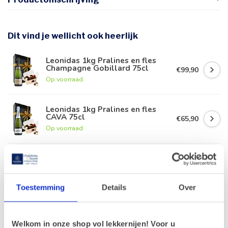
Dit vind je wellicht ook heerlijk
Leonidas 1kg Pralines en fles
Champagne Gobillard 75cl
€99,90
Op voorraad
Leonidas 1kg Pralines en fles
CAVA 75cl
€65,90
Op voorraad
Leonidas 1kg Pralines en fles
rode Porto 75cl
€63,90
Op voorraad
Toestemming
Details
Over
Leonidas 1kg Pralines en fles
Duvel 75cl
€56,90
Welkom in onze shop vol lekkernijen! Voor u
Op voorraad