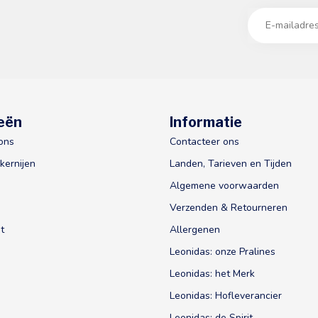
eën
Informatie
ons
Contacteer ons
kernijen
Landen, Tarieven en Tijden
Algemene voorwaarden
Verzenden & Retourneren
t
Allergenen
Leonidas: onze Pralines
Leonidas: het Merk
Leonidas: Hofleverancier
Leonidas: de Spirit