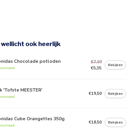
e wellicht ook heerlijk
onidas Chocolade potloden
€7,10
Bekijken
€5,35
voorraad
k 'Tofste MEESTER'
€19,50
Bekijken
voorraad
onidas Cube Orangettes 350g
€18,50
Bekijken
voorraad