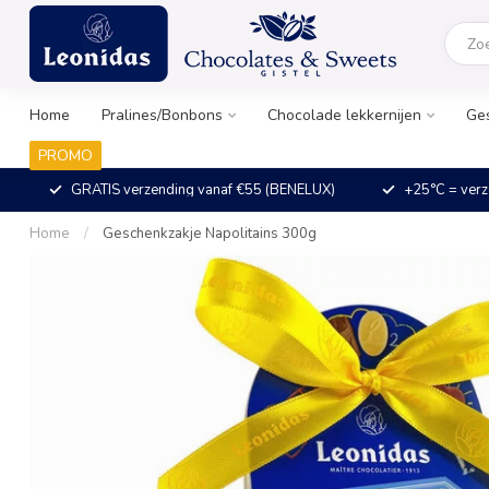
Home
Pralines/Bonbons
Chocolade lekkernijen
Ge
PROMO
GRATIS verzending vanaf €55 (BENELUX)
+25°C = verz
Home
/
Geschenkzakje Napolitains 300g