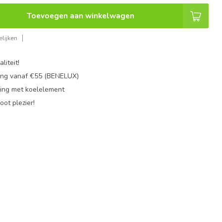
Toevoegen aan winkelwagen
lijken
liteit!
ing vanaf €55 (BENELUX)
ing met koelelement
oot plezier!