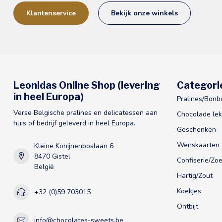
Klantenservice
Bekijk onze winkels
Leonidas Online Shop (levering
Categori
in heel Europa)
Pralines/Bonb
Verse Belgische pralines en delicatessen aan
Chocolade lek
huis of bedrijf geleverd in heel Europa.
Geschenken
Wenskaarten
Kleine Konijnenboslaan 6
8470 Gistel
Confiserie/Zoe
België
Hartig/Zout
Koekjes
+32 (0)59 703015
Ontbijt
info@chocolates-sweets.be