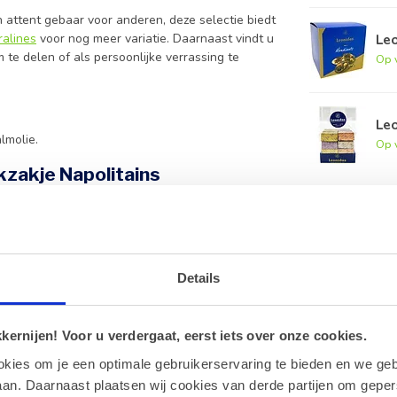
n attent gebaar voor anderen, deze selectie biedt
Le
ralines
voor nog meer variatie. Daarnaast vindt u
m te delen of als persoonlijke verrassing te
Op 
Leo
lmolie.
Op 
zakje Napolitains
waarop u eenvoudig een persoonlijke boodschap
Details
met gebruik van duurzame cacao.
ernijen! Voor u verdergaat, eerst iets over onze cookies.
okies om je een optimale gebruikerservaring te bieden en we geb
8 graden, uit de buurt van direct zonlicht en
an. Daarnaast plaatsen wij cookies van derde partijen om geper