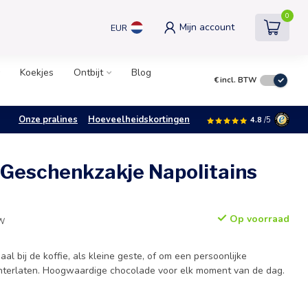
0
Mijn account
EUR
Koekjes
Ontbijt
Blog
€
incl. BTW
Onze pralines
Hoeveelheidskortingen
4.8
/5
 Geschenkzakje Napolitains
Op voorraad
TW
aal bij de koffie, als kleine geste, of om een persoonlijke
hterlaten. Hoogwaardige chocolade voor elk moment van de dag.