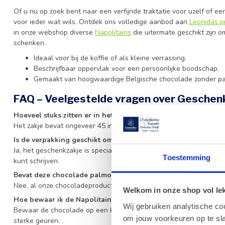
Of u nu op zoek bent naar een verfijnde traktatie voor uzelf of ee
voor ieder wat wils. Ontdek ons volledige aanbod aan
Leonidas p
in onze webshop diverse
Napolitains
die uitermate geschikt zijn o
schenken.
Ideaal voor bij de koffie of als kleine verrassing.
Beschrijfbaar oppervlak voor een persoonlijke boodschap.
Gemaakt van hoogwaardige Belgische chocolade zonder pa
FAQ – Veelgestelde vragen over Geschenk
Hoeveel stuks zitten er in het geschenkzakje van 300g?
Het zakje bevat ongeveer 45 individueel verpakte Napolitains.
Is de verpakking geschikt om zelf te beschrijven?
Ja, het geschenkzakje is speciaal ontworpen met een oppervlak 
Toestemming
kunt schrijven.
Bevat deze chocolade palmolie?
Nee, al onze chocoladeproducten zijn bereid zonder palmolie en 
Welkom in onze shop vol lekk
Hoe bewaar ik de Napolitains het beste?
Wij gebruiken analytische co
Bewaar de chocolade op een koele, droge plaats tussen de 15 en 1
om jouw voorkeuren op te sla
sterke geuren.