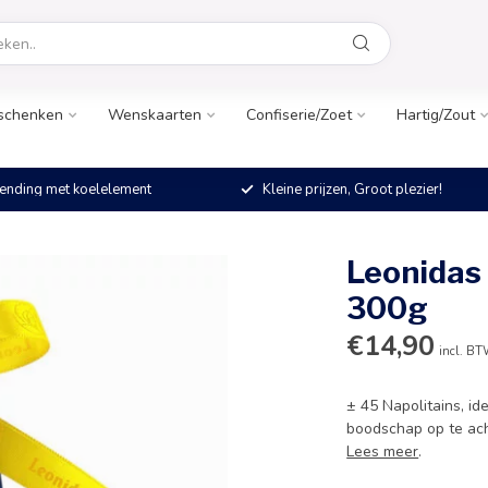
schenken
Wenskaarten
Confiserie/Zoet
Hartig/Zout
ending met koelelement
Kleine prijzen, Groot plezier!
Leonidas
300g
€14,90
incl. B
± 45 Napolitains, ide
boodschap op te ac
Lees meer
.