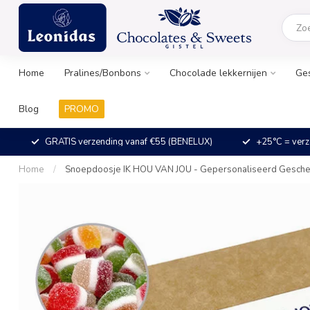
Home
Pralines/Bonbons
Chocolade lekkernijen
Ge
Blog
PROMO
GRATIS verzending vanaf €55 (BENELUX)
+25°C = verz
Home
/
Snoepdoosje IK HOU VAN JOU - Gepersonaliseerd Gesch