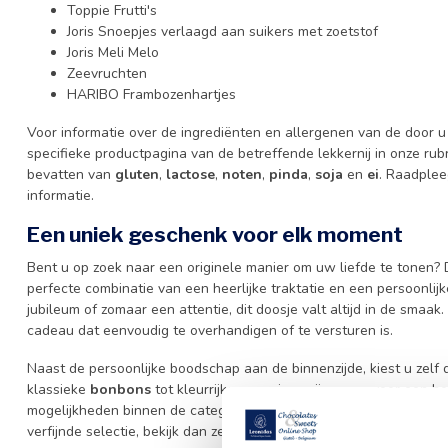
Toppie Frutti's
Joris Snoepjes verlaagd aan suikers met zoetstof
Joris Meli Melo
Zeevruchten
HARIBO Frambozenhartjes
Voor informatie over de ingrediënten en allergenen van de door u 
specifieke productpagina van de betreffende lekkernij in onze ru
bevatten van
gluten
,
lactose
,
noten
,
pinda
,
soja
en
ei
. Raadplee
informatie.
Een uniek geschenk voor elk moment
Bent u op zoek naar een originele manier om uw liefde te tonen? 
perfecte combinatie van een heerlijke traktatie en een persoonli
jubileum of zomaar een attentie, dit doosje valt altijd in de smaa
cadeau dat eenvoudig te overhandigen of te versturen is.
Naast de persoonlijke boodschap aan de binnenzijde, kiest u zelf d
klassieke
bonbons
tot kleurrijke snoepjes, wij zorgen voor een
mogelijkheden binnen de categorie
Geschenken
om uw verrassing 
verfijnde selectie, bekijk dan zeker ook ons assortiment
Leonidas p