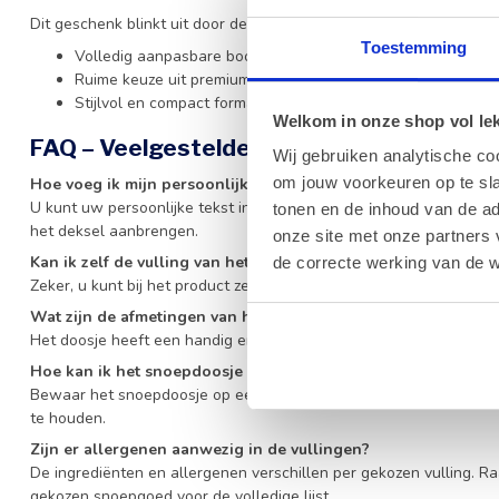
Dit geschenk blinkt uit door de volgende kenmerken:
Toestemming
Volledig aanpasbare boodschap voor een persoonlijke touc
Ruime keuze uit premium vullingen zoals
pralines
of confise
Stijlvol en compact formaat van 13 x 13 x 5 cm
Welkom in onze shop vol lekk
FAQ – Veelgestelde vragen
Wij gebruiken analytische co
om jouw voorkeuren op te sla
Hoe voeg ik mijn persoonlijke boodschap toe aan het snoepd
U kunt uw persoonlijke tekst invoeren tijdens het bestelproces, w
tonen en de inhoud van de a
het deksel aanbrengen.
onze site met onze partners 
Kan ik zelf de vulling van het doosje bepalen?
de correcte werking van de w
Zeker, u kunt bij het product zelf een keuze maken uit onze vers
Wat zijn de afmetingen van het doosje?
Het doosje heeft een handig en compact formaat van 13 x 13 x 5 
Hoe kan ik het snoepdoosje het beste bewaren?
Bewaar het snoepdoosje op een koele, droge plaats buiten direct 
te houden.
Zijn er allergenen aanwezig in de vullingen?
De ingrediënten en allergenen verschillen per gekozen vulling. R
gekozen snoepgoed voor de volledige lijst.