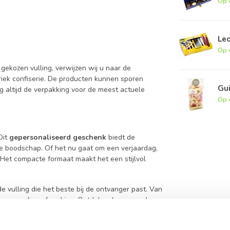
Op 
Le
Op 
gekozen vulling, verwijzen wij u naar de
briek confiserie. De producten kunnen sporen
Gu
g altijd de verpakking voor de meest actuele
Op 
Dit
gepersonaliseerd geschenk
biedt de
jke boodschap. Of het nu gaat om een verjaardag,
k. Het compacte formaat maakt het een stijlvol
e vulling die het beste bij de ontvanger past. Van
 hoogwaardige afwerking. Ontdek ook onze andere
compleet te maken. Als u liever kiest voor een
ralines
voor een extra luxueuze ervaring.