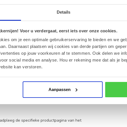
Details
h
rie
ernijen! Voor u verdergaat, eerst iets over onze cookies.
okies om je een optimale gebruikerservaring te bieden en we geb
an. Daarnaast plaatsen wij cookies van derde partijen om geper
oosje?
aarna wij deze zorgvuldig aan de binnenzijde van
dvertenties op jouw voorkeuren af te stemmen. Ook delen we inf
voor social media en analyse. Hou er rekening mee dat als je be
ebsite kan verstoren.
chillende soorten snoepgoed en bonbons.
cm.
Aanpassen
zonlicht om de kwaliteit van de inhoud optimaal
aadpleeg de specifieke productpagina van het