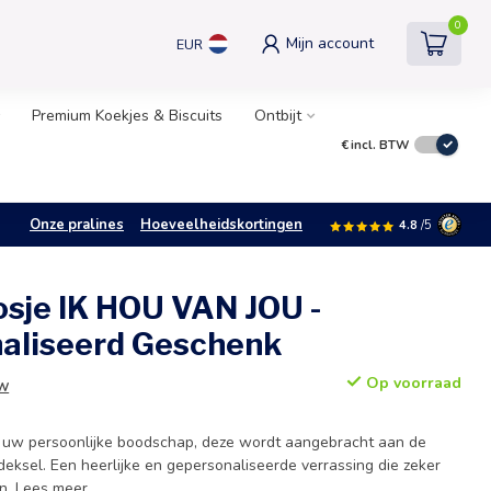
0
Mijn account
EUR
Premium Koekjes & Biscuits
Ontbijt
€
incl. BTW
Onze pralines
Hoeveelheidskortingen
4.8
/5
sje IK HOU VAN JOU -
aliseerd Geschenk
Op voorraad
TW
 uw persoonlijke boodschap, deze wordt aangebracht aan de
deksel. Een heerlijke en gepersonaliseerde verrassing die zeker
n.
Lees meer
.