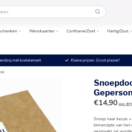
schenken
Wenskaarten
Confiserie/Zoet
Hartig/Zout
ending met koelelement
Kleine prijzen, Groot plezier!
enk
Snoepdoo
Geperson
€14,90
incl. B
Snoep naar keuze +
binnenzijde van het 
gesmaakt zal worde