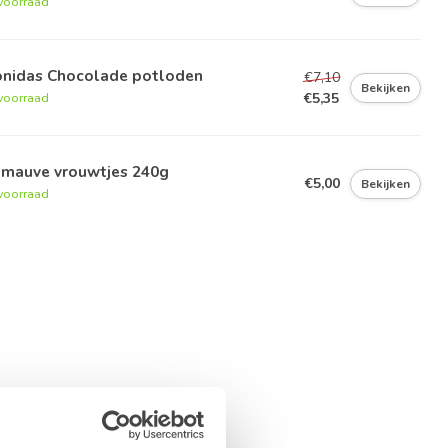
voorraad
onidas Chocolade potloden
€7,10
Bekijken
€5,35
voorraad
imauve vrouwtjes 240g
€5,00
Bekijken
voorraad