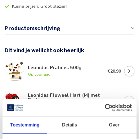
Kleine prijzen, Groot plezier!
Productomschrijving
Dit vind je wellicht ook heerlijk
Leonidas Pralines 500g
€20,90
Op voorraad
Leonidas Fluweel Hart (M) met
Pralines
€27,90
Op voorraad
Leonidas Blauwe ladedoos 40
Toestemming
Details
Over
pralines
€41,90
Op voorraad