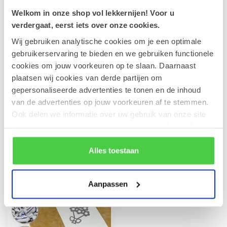
Welkom in onze shop vol lekkernijen! Voor u
verdergaat, eerst iets over onze cookies.
Leonidas Rode Juwelendoos
€41,90
Op voorraad
Wij gebruiken analytische cookies om je een optimale
gebruikerservaring te bieden en we gebruiken functionele
cookies om jouw voorkeuren op te slaan. Daarnaast
Leonidas Chocolade potloden
plaatsen wij cookies van derde partijen om
€7,10
€5,35
Op voorraad
gepersonaliseerde advertenties te tonen en de inhoud
van de advertenties op jouw voorkeuren af te stemmen.
Ook delen we informatie over uw gebruik van onze site
met onze partners voor social media en analyse. Hou er
Recent bekeken
rekening mee dat als je bepaalde cookies blokkeert, het
de correcte werking van de website kan verstoren.
Alles toestaan
Aanpassen