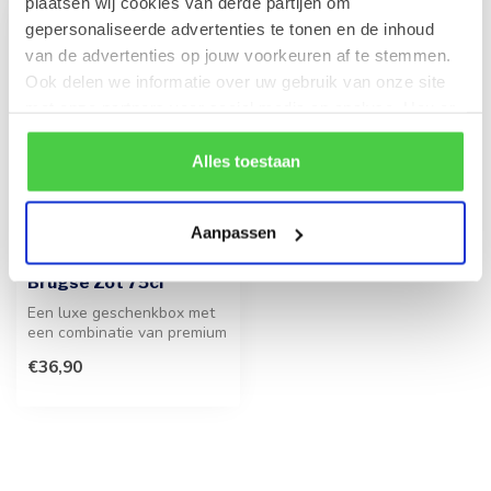
plaatsen wij cookies van derde partijen om
gepersonaliseerde advertenties te tonen en de inhoud
van de advertenties op jouw voorkeuren af te stemmen.
Ook delen we informatie over uw gebruik van onze site
met onze partners voor social media en analyse. Hou er
rekening mee dat als je bepaalde cookies blokkeert, het
de correcte werking van de website kan verstoren.
Alles toestaan
Aanpassen
LEONIDAS
500g Pralines en fles
Brugse Zot 75cl
Een luxe geschenkbox met
een combinatie van premium
pralines en een fles Brugse
€36,90
...