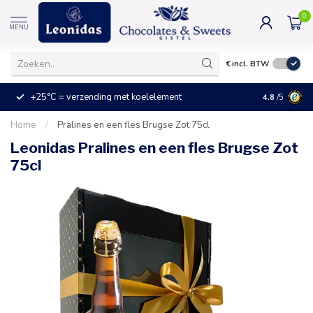
0
MENU
€
incl. BTW
+25°C = verzending met koelelement
Kleine prijz
4.8
/5
Home
/
Pralines en een fles Brugse Zot 75cl
Leonidas Pralines en een fles Brugse Zot
75cl