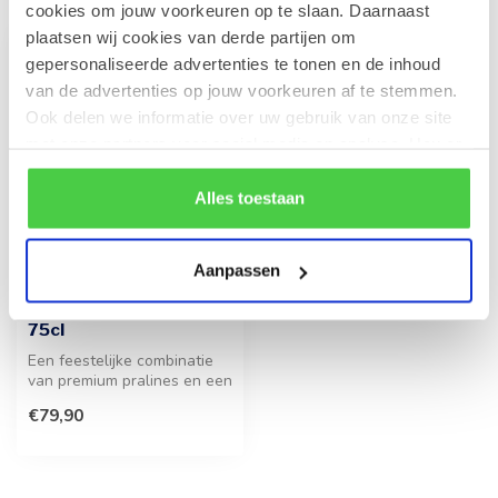
cookies om jouw voorkeuren op te slaan. Daarnaast
plaatsen wij cookies van derde partijen om
gepersonaliseerde advertenties te tonen en de inhoud
van de advertenties op jouw voorkeuren af te stemmen.
Ook delen we informatie over uw gebruik van onze site
met onze partners voor social media en analyse. Hou er
rekening mee dat als je bepaalde cookies blokkeert, het
de correcte werking van de website kan verstoren.
Alles toestaan
Aanpassen
LEONIDAS
500g Pralines en fles
Champagne Gobillard
75cl
Een feestelijke combinatie
van premium pralines en een
fles Champagne Gobillard....
€79,90