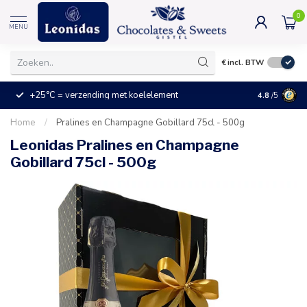
0
MENU
€
incl. BTW
+25°C = verzending met koelelement
Kleine prijz
4.8
/5
Home
/
Pralines en Champagne Gobillard 75cl - 500g
Leonidas Pralines en Champagne
Gobillard 75cl - 500g