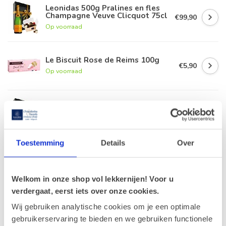
Leonidas 500g Pralines en fles
Champagne Veuve Clicquot 75cl
€99,90
Op voorraad
Le Biscuit Rose de Reims 100g
€5,90
Op voorraad
Leonidas 1kg Pralines en fles
Champagne Gobillard 75cl
€99,90
Op voorraad
Toestemming
Details
Over
Macarons vanille, mokka en
chocolade (6 stuks)
€6,00
Op voorraad
Welkom in onze shop vol lekkernijen! Voor u
verdergaat, eerst iets over onze cookies.
Wij gebruiken analytische cookies om je een optimale
Recent bekeken
gebruikerservaring te bieden en we gebruiken functionele